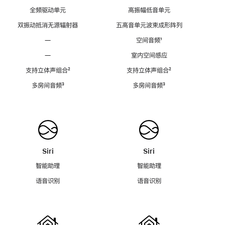
全频驱动单元
高振幅低音单元
双振动抵消无源辐射器
五高音单元波束成形阵列
—
空间音频
脚
¹
注
—
室内空间感应
支持立体声组合
脚
²
支持立体声组合
脚
²
注
注
多房间音频
脚
³
多房间音频
脚
³
注
注
Siri
Siri
智能助理
智能助理
语音识别
语音识别