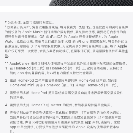
网
脚
‡ 为近似值。金额可能随时间变动。
注
页
⁺ 仅限新订阅用户。免费试用期结束后，每月收费为 RMB 12。优惠仅面向购买符合条件
页
的新设备的 Apple Music 新订阅用户限时提供。要兑换此优惠，需要将符合条件的音
频设备与运行最新版本 iOS 或 iPadOS 的 Apple 设备连接或配对。为 Apple
脚
Watch 兑换此优惠，需要与运行最新版本 iOS 的 iPhone 连接或配对。符合条件的设
备激活后，需要在 3 个月内领取此优惠。无论购买多少件符合条件的设备，每个 Apple
账户仅可享受一次优惠。会员方案将自动续订，直至取消订阅。须遵循限制条件和其他
条
款
。
(在
新
** AppleCare+ 服务计划可为使用过程中发生的意外损坏提供不限次数的保修服务。
窗
在 HomePod (第二代) 和 HomePod (第一代) 上，空间音频适用于支持此功
口
能的 app 中的兼容内容。并非所有内容都支持杜比全景声。
中
打
组建 HomePod 立体声组合需要使用两部同款 HomePod 扬声器，如两部
开)
HomePod mini、两部 HomePod (第二代) 或两部 HomePod (第一代)。
需要使用多部 HomePod 扬声器或兼容隔空播放功能并运行最新隔空播放软件
的扬声器。
需要使用支持 HomeKit 或 Matter 的配件。智能家居配件需单独购买。
声音识别功能可检测到烟雾和一氧化碳的警报声，并可在识别后向你发送通知。
当用户身处可能受到伤害的环境中，或在高风险或紧急情况下，均不应依赖声音
识别功能。声音识别功能需要使用升级更新后的家庭 app 架构，该架构于家庭
app 中单独提供。它要求所有连接家居配件的 Apple 设备均使用最新版本软
件。