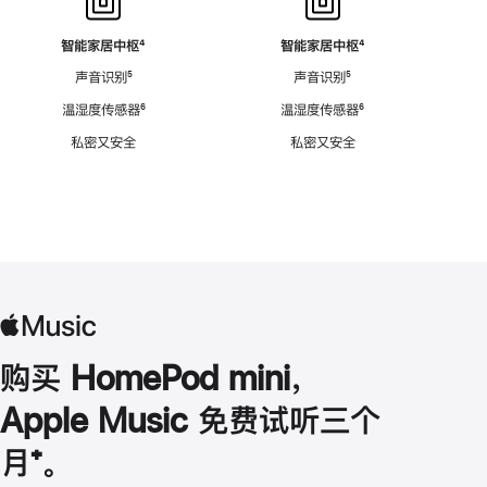
智能家居中枢
脚
⁴
智能家居中枢
脚
⁴
注
注
声音识别
脚
⁵
声音识别
脚
⁵
注
注
温湿度传感器
脚
⁶
温湿度传感器
脚
⁶
注
注
私密又安全
私密又安全
购买 HomePod mini，
Apple Music 免费试听三个
月
脚
⁺。