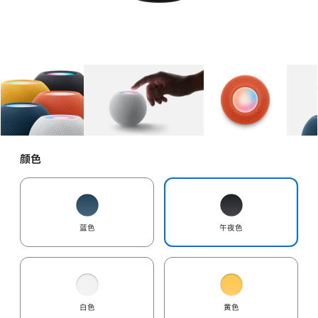
图库
图像
1
图库
图像
2
图库
图像
3
颜色
蓝色
午夜色
白色
黄色