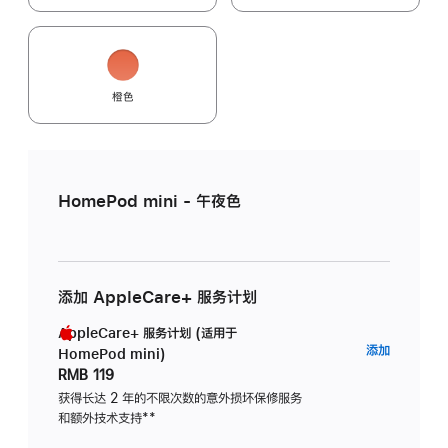
橙色
HomePod mini - 午夜色
添加 AppleCare+ 服务计划
AppleCare+ 服务计划 (适用于
AppleC
添加
HomePod mini)
服
RMB 119
务
获得长达 2 年的不限次数的意外损坏保修服务
和额外技术支持
脚
**
计
注