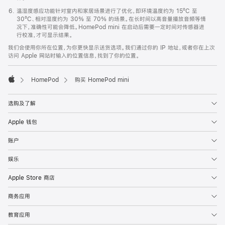
温湿度感应功能针对室内和家居场景进行了优化，即环境温度约为 15ºC 至
30ºC、相对湿度约为 30% 至 70% 的场景。在长时间以高音量播放音频等情
况下，准确性可能会降低。HomePod mini 在启动后需要一定时间对传感器进
行校准，才可显示结果。
我们会使用你所在位置，为你更快显示送货选项。我们通过你的 IP 地址，或者你在上次
访问 Apple 网站时输入的位置信息，找到了你的位置。
HomePod
购买 HomePod mini
Apple
选购及了解
Apple 钱包
账户
娱乐
Apple Store 商店
商务应用
教育应用