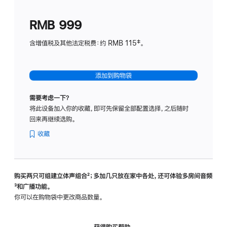
划
(适
RMB 999
用
于
含增值税及其他法定税费：约 RMB 115‡。
HomeP
mini)
添加到购物袋
需要考虑一下？
将此设备加入你的收藏，即可先保留全部配置选择，之后随时
回来再继续选购。
收藏
购买两只可组建立体声组合
脚
²；多加几只放在家中各处，还可体验多‍房‍间音频
脚
³和广播功能。
注
注
你可以在购物袋中更改商品数量。
获得购买帮助，