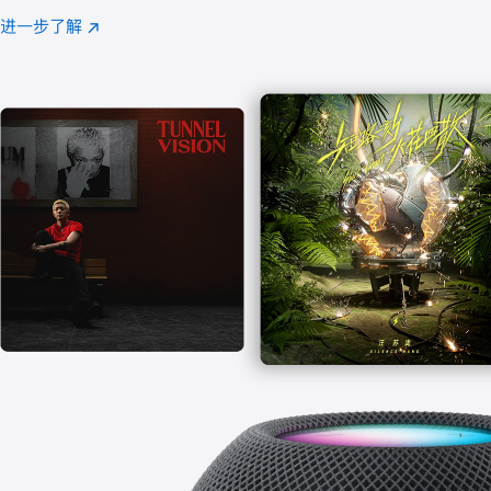
注
进一步了解
Apple
(在
Music
新
窗
口
中
打
开)