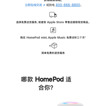
立即在线交流
(在
或致电
400-666-8800
。
新
窗
口
选择免费送货服务，或者到 Apple Store 零售店提取现货商品。
中
打
开)
购买 HomePod mini，Apple Music 免费试听三个月
脚
⁺
注
简单免费的退货服务
哪款 HomePod 适
合你？
进
一
步