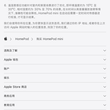
温湿度感应功能针对室内和家居场景进行了优化，即环境温度约为 15ºC 至
30ºC、相对湿度约为 30% 至 70% 的场景。在长时间以高音量播放音频等情
况下，准确性可能会降低。HomePod mini 在启动后需要一定时间对传感器进
行校准，才可显示结果。
我们会使用你所在位置，为你更快显示送货选项。我们通过你的 IP 地址，或者你在上次
访问 Apple 网站时输入的位置信息，找到了你的位置。
HomePod
购买 HomePod mini
Apple
选购及了解
Apple 钱包
账户
娱乐
Apple Store 商店
商务应用
教育应用