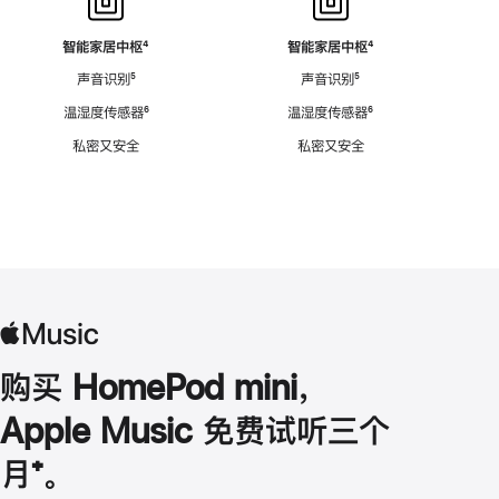
智能家居中枢
脚
⁴
智能家居中枢
脚
⁴
注
注
声音识别
脚
⁵
声音识别
脚
⁵
注
注
温湿度传感器
脚
⁶
温湿度传感器
脚
⁶
注
注
私密又安全
私密又安全
购买 HomePod mini，
Apple Music 免费试听三个
月
脚
⁺。