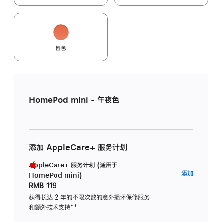
橙色
HomePod mini - 午夜色
添加 AppleCare+ 服务计划
AppleCare+ 服务计划 (适用于
AppleC
添加
HomePod mini)
服
RMB 119
务
获得长达 2 年的不限次数的意外损坏保修服务
和额外技术支持
脚
**
计
注