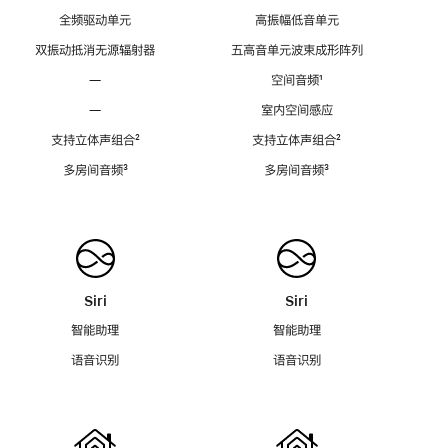
全频驱动单元
高振幅低音单元
双振动抵消无源辐射器
五高音单元波束成形阵列
—
空间音频
脚
¹
注
—
室内空间感应
支持立体声组合
脚
²
支持立体声组合
脚
²
注
注
多房间音频
脚
³
多房间音频
脚
³
注
注
Siri
Siri
智能助理
智能助理
语音识别
语音识别