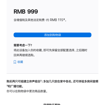
划
(适
RMB 999
用
于
含增值税及其他法定税费：约 RMB 115‡。
HomeP
mini)
添加到购物袋
需要考虑一下？
将此设备加入你的收藏，即可先保留全部配置选择，之后随时
回来再继续选购。
收藏
购买两只可组建立体声组合
脚
²；多加几只放在家中各处，还可体验多‍房‍间音频
脚
³和广播功能。
注
注
你可以在购物袋中更改商品数量。
获得购买帮助，