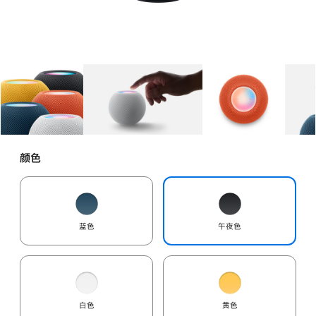
图库
图像
1
图库
图像
2
图库
图像
3
颜色
蓝色
午夜色
白色
黄色