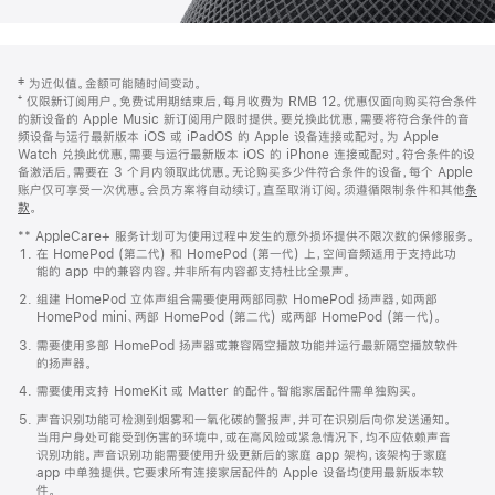
网
脚
‡ 为近似值。金额可能随时间变动。
注
页
⁺ 仅限新订阅用户。免费试用期结束后，每月收费为 RMB 12。优惠仅面向购买符合条件
页
的新设备的 Apple Music 新订阅用户限时提供。要兑换此优惠，需要将符合条件的音
频设备与运行最新版本 iOS 或 iPadOS 的 Apple 设备连接或配对。为 Apple
脚
Watch 兑换此优惠，需要与运行最新版本 iOS 的 iPhone 连接或配对。符合条件的设
备激活后，需要在 3 个月内领取此优惠。无论购买多少件符合条件的设备，每个 Apple
账户仅可享受一次优惠。会员方案将自动续订，直至取消订阅。须遵循限制条件和其他
条
款
。
(在
新
** AppleCare+ 服务计划可为使用过程中发生的意外损坏提供不限次数的保修服务。
窗
在 HomePod (第二代) 和 HomePod (第一代) 上，空间音频适用于支持此功
口
能的 app 中的兼容内容。并非所有内容都支持杜比全景声。
中
打
组建 HomePod 立体声组合需要使用两部同款 HomePod 扬声器，如两部
开)
HomePod mini、两部 HomePod (第二代) 或两部 HomePod (第一代)。
需要使用多部 HomePod 扬声器或兼容隔空播放功能并运行最新隔空播放软件
的扬声器。
需要使用支持 HomeKit 或 Matter 的配件。智能家居配件需单独购买。
声音识别功能可检测到烟雾和一氧化碳的警报声，并可在识别后向你发送通知。
当用户身处可能受到伤害的环境中，或在高风险或紧急情况下，均不应依赖声音
识别功能。声音识别功能需要使用升级更新后的家庭 app 架构，该架构于家庭
app 中单独提供。它要求所有连接家居配件的 Apple 设备均使用最新版本软
件。