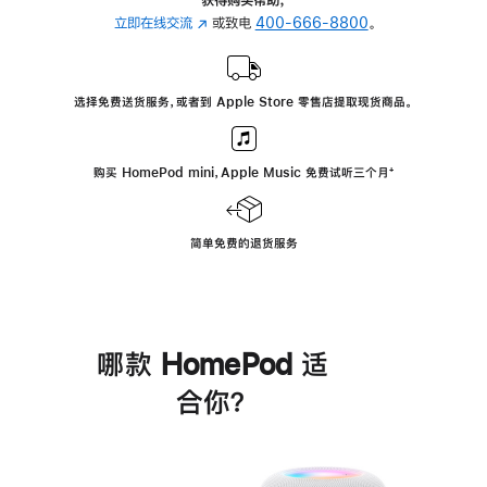
立即在线交流
(在
或致电
400-666-8800
。
新
窗
口
选择免费送货服务，或者到 Apple Store 零售店提取现货商品。
中
打
开)
购买 HomePod mini，Apple Music 免费试听三个月
脚
⁺
注
简单免费的退货服务
哪款 HomePod 适
合你？
进
一
步