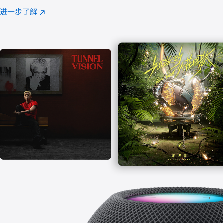
注
进一步了解
Apple
(在
Music
新
窗
口
中
打
开)