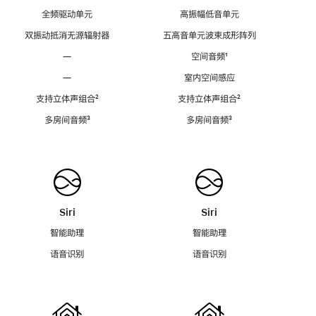
全频驱动单元
高振幅低音单元
双振动抵消无源辐射器
五高音单元波束成形阵列
—
空间音频
脚
¹
注
—
室内空间感应
支持立体声组合
脚
²
支持立体声组合
脚
²
注
注
多房间音频
脚
³
多房间音频
脚
³
注
注
Siri
Siri
智能助理
智能助理
语音识别
语音识别