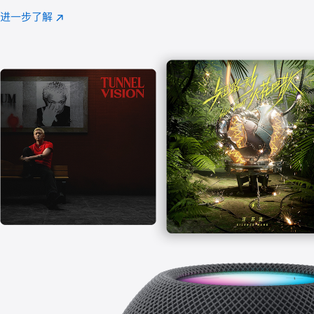
注
进一步了解
Apple
(在
Music
新
窗
口
中
打
开)