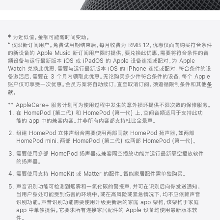
网
脚
‡ 为近似值。金额可能随时间变动。
注
页
⁺ 仅限新订阅用户。免费试用期结束后，每月收费为 RMB 12。优惠仅面向购买符合条件
页
的新设备的 Apple Music 新订阅用户限时提供。要兑换此优惠，需要将符合条件的音
频设备与运行最新版本 iOS 或 iPadOS 的 Apple 设备连接或配对。为 Apple
脚
Watch 兑换此优惠，需要与运行最新版本 iOS 的 iPhone 连接或配对。符合条件的设
备激活后，需要在 3 个月内领取此优惠。无论购买多少件符合条件的设备，每个 Apple
账户仅可享受一次优惠。会员方案将自动续订，直至取消订阅。须遵循限制条件和其他
条
款
。
(在
新
** AppleCare+ 服务计划可为使用过程中发生的意外损坏提供不限次数的保修服务。
窗
在 HomePod (第二代) 和 HomePod (第一代) 上，空间音频适用于支持此功
口
能的 app 中的兼容内容。并非所有内容都支持杜比全景声。
中
打
组建 HomePod 立体声组合需要使用两部同款 HomePod 扬声器，如两部
开)
HomePod mini、两部 HomePod (第二代) 或两部 HomePod (第一代)。
需要使用多部 HomePod 扬声器或兼容隔空播放功能并运行最新隔空播放软件
的扬声器。
需要使用支持 HomeKit 或 Matter 的配件。智能家居配件需单独购买。
声音识别功能可检测到烟雾和一氧化碳的警报声，并可在识别后向你发送通知。
当用户身处可能受到伤害的环境中，或在高风险或紧急情况下，均不应依赖声音
识别功能。声音识别功能需要使用升级更新后的家庭 app 架构，该架构于家庭
app 中单独提供。它要求所有连接家居配件的 Apple 设备均使用最新版本软
件。