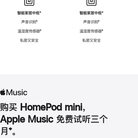
智能家居中枢
脚
⁴
智能家居中枢
脚
⁴
注
注
声音识别
脚
⁵
声音识别
脚
⁵
注
注
温湿度传感器
脚
⁶
温湿度传感器
脚
⁶
注
注
私密又安全
私密又安全
购买 HomePod mini，
Apple Music 免费试听三个
月
脚
⁺。