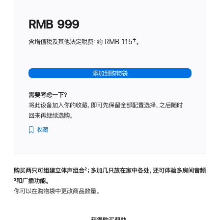
划
(适
RMB 999
用
于
含增值税及其他法定税费：约 RMB 115‡。
HomeP
mini)
添加到购物袋
需要考虑一下？
将此设备加入你的收藏，即可先保留全部配置选择，之后随时
回来再继续选购。
收藏
购买两只可组建立体声组合
脚
²；多加几只放在家中各处，还可体验多‍房‍间音频
脚
³和广播功能。
注
注
你可以在购物袋中更改商品数量。
获得购买帮助，