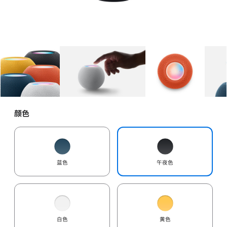
图库
图像
1
图库
图像
2
图库
图像
3
颜色
蓝色
午夜色
白色
黄色