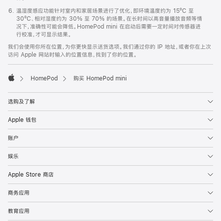
温湿度感应功能针对室内和家居场景进行了优化，即环境温度约为 15ºC 至
30ºC、相对湿度约为 30% 至 70% 的场景。在长时间以高音量播放音频等情
况下，准确性可能会降低。HomePod mini 在启动后需要一定时间对传感器进
行校准，才可显示结果。
我们会使用你所在位置，为你更快显示送货选项。我们通过你的 IP 地址，或者你在上次
访问 Apple 网站时输入的位置信息，找到了你的位置。
HomePod
购买 HomePod mini
Apple
选购及了解
Apple 钱包
账户
娱乐
Apple Store 商店
商务应用
教育应用