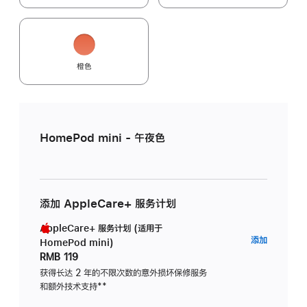
橙色
HomePod mini - 午夜色
添加 AppleCare+ 服务计划
AppleCare+ 服务计划 (适用于
AppleC
添加
HomePod mini)
服
RMB 119
务
获得长达 2 年的不限次数的意外损坏保修服务
和额外技术支持
脚
**
计
注