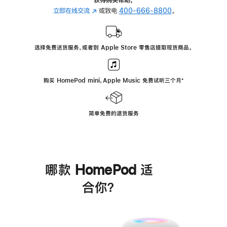
立即在线交流
(在
或致电
400-666-8800
。
新
窗
口
选择免费送货服务，或者到 Apple Store 零售店提取现货商品。
中
打
开)
购买 HomePod mini，Apple Music 免费试听三个月
脚
⁺
注
简单免费的退货服务
哪款 HomePod 适
合你？
进
一
步