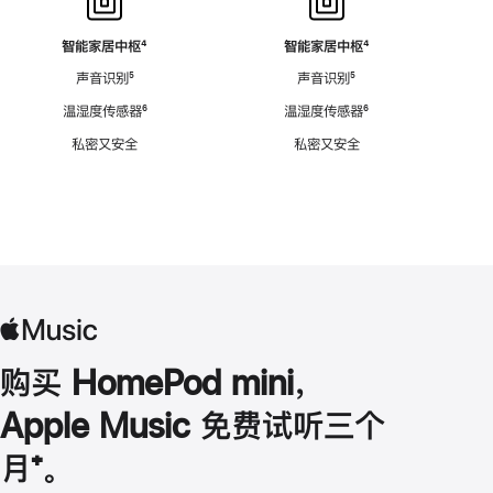
智能家居中枢
脚
⁴
智能家居中枢
脚
⁴
注
注
声音识别
脚
⁵
声音识别
脚
⁵
注
注
温湿度传感器
脚
⁶
温湿度传感器
脚
⁶
注
注
私密又安全
私密又安全
购买 HomePod mini，
Apple Music 免费试听三个
月
脚
⁺。