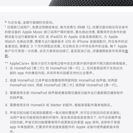
网
脚
‡ 为近似值。金额可能随时间变动。
注
页
⁺ 仅限新订阅用户。免费试用期结束后，每月收费为 RMB 12。优惠仅面向购买符合条件
页
的新设备的 Apple Music 新订阅用户限时提供。要兑换此优惠，需要将符合条件的音
频设备与运行最新版本 iOS 或 iPadOS 的 Apple 设备连接或配对。为 Apple
脚
Watch 兑换此优惠，需要与运行最新版本 iOS 的 iPhone 连接或配对。符合条件的设
备激活后，需要在 3 个月内领取此优惠。无论购买多少件符合条件的设备，每个 Apple
账户仅可享受一次优惠。会员方案将自动续订，直至取消订阅。须遵循限制条件和其他
条
款
。
(在
新
** AppleCare+ 服务计划可为使用过程中发生的意外损坏提供不限次数的保修服务。
窗
在 HomePod (第二代) 和 HomePod (第一代) 上，空间音频适用于支持此功
口
能的 app 中的兼容内容。并非所有内容都支持杜比全景声。
中
打
组建 HomePod 立体声组合需要使用两部同款 HomePod 扬声器，如两部
开)
HomePod mini、两部 HomePod (第二代) 或两部 HomePod (第一代)。
需要使用多部 HomePod 扬声器或兼容隔空播放功能并运行最新隔空播放软件
的扬声器。
需要使用支持 HomeKit 或 Matter 的配件。智能家居配件需单独购买。
声音识别功能可检测到烟雾和一氧化碳的警报声，并可在识别后向你发送通知。
当用户身处可能受到伤害的环境中，或在高风险或紧急情况下，均不应依赖声音
识别功能。声音识别功能需要使用升级更新后的家庭 app 架构，该架构于家庭
app 中单独提供。它要求所有连接家居配件的 Apple 设备均使用最新版本软
件。