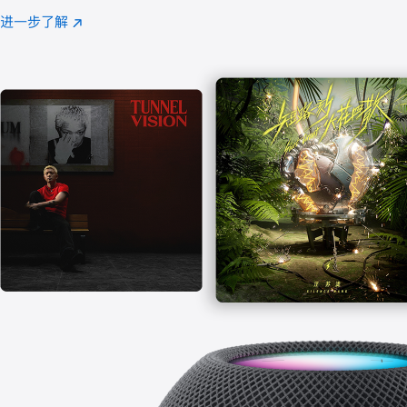
注
进一步了解
Apple
(在
Music
新
窗
口
中
打
开)