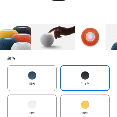
图库
图像
1
图库
图像
2
图库
图像
3
颜色
蓝色
午夜色
白色
黄色