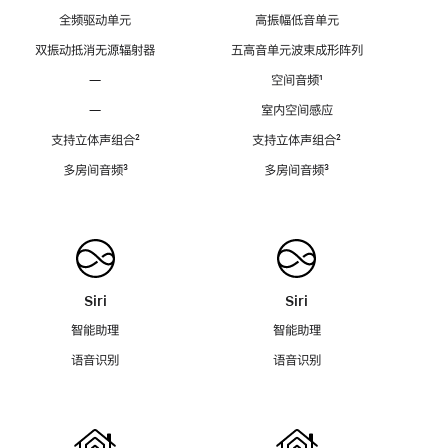
全频驱动单元
高振幅低音单元
双振动抵消无源辐射器
五高音单元波束成形阵列
—
空间音频
脚
¹
注
—
室内空间感应
支持立体声组合
脚
²
支持立体声组合
脚
²
注
注
多房间音频
脚
³
多房间音频
脚
³
注
注
Siri
Siri
智能助理
智能助理
语音识别
语音识别