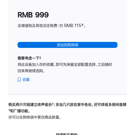
划
(适
RMB 999
用
于
含增值税及其他法定税费：约 RMB 115‡。
HomeP
mini)
添加到购物袋
需要考虑一下？
将此设备加入你的收藏，即可先保留全部配置选择，之后随时
回来再继续选购。
收藏
购买两只可组建立体声组合
脚
²；多加几只放在家中各处，还可体验多‍房‍间音频
脚
³和广播功能。
注
注
你可以在购物袋中更改商品数量。
获得购买帮助，