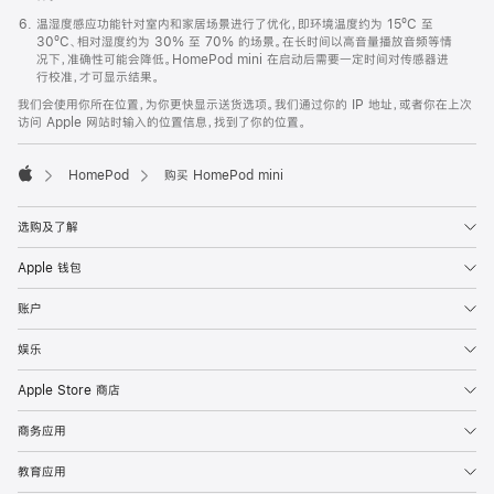
温湿度感应功能针对室内和家居场景进行了优化，即环境温度约为 15ºC 至
30ºC、相对湿度约为 30% 至 70% 的场景。在长时间以高音量播放音频等情
况下，准确性可能会降低。HomePod mini 在启动后需要一定时间对传感器进
行校准，才可显示结果。
我们会使用你所在位置，为你更快显示送货选项。我们通过你的 IP 地址，或者你在上次
访问 Apple 网站时输入的位置信息，找到了你的位置。
HomePod
购买 HomePod mini
Apple
选购及了解
Apple 钱包
账户
娱乐
Apple Store 商店
商务应用
教育应用