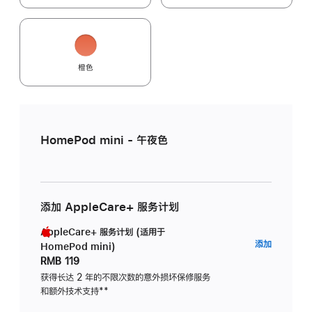
橙色
HomePod mini - 午夜色
添加 AppleCare+ 服务计划
AppleCare+ 服务计划 (适用于
AppleC
添加
HomePod mini)
服
RMB 119
务
获得长达 2 年的不限次数的意外损坏保修服务
和额外技术支持
脚
**
计
注