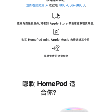
立即在线交流
(在
或致电
400-666-8800
。
新
窗
口
选择免费送货服务，或者到 Apple Store 零售店提取现货商品。
中
打
开)
购买 HomePod mini，Apple Music 免费试听三个月
脚
⁺
注
简单免费的退货服务
哪款 HomePod 适
合你？
进
一
步