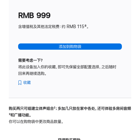
划
(适
RMB 999
用
于
含增值税及其他法定税费：约 RMB 115‡。
HomeP
mini)
添加到购物袋
需要考虑一下？
将此设备加入你的收藏，即可先保留全部配置选择，之后随时
回来再继续选购。
收藏
购买两只可组建立体声组合
脚
²；多加几只放在家中各处，还可体验多‍房‍间音频
脚
³和广播功能。
注
注
你可以在购物袋中更改商品数量。
获得购买帮助，