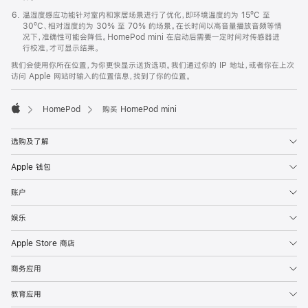
温湿度感应功能针对室内和家居场景进行了优化，即环境温度约为 15ºC 至
30ºC、相对湿度约为 30% 至 70% 的场景。在长时间以高音量播放音频等情
况下，准确性可能会降低。HomePod mini 在启动后需要一定时间对传感器进
行校准，才可显示结果。
我们会使用你所在位置，为你更快显示送货选项。我们通过你的 IP 地址，或者你在上次
访问 Apple 网站时输入的位置信息，找到了你的位置。
HomePod
购买 HomePod mini
Apple
选购及了解
Apple 钱包
账户
娱乐
Apple Store 商店
商务应用
教育应用