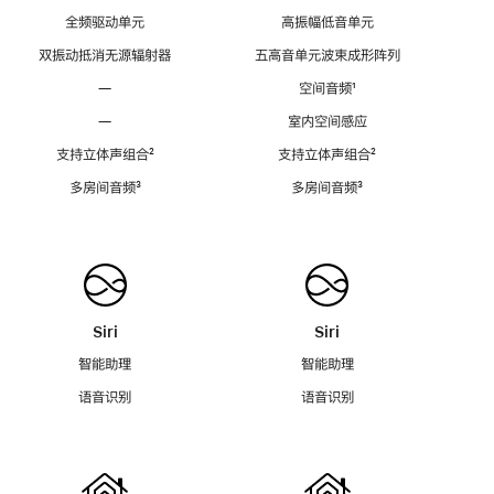
全频驱动单元
高振幅低音单元
双振动抵消无源辐射器
五高音单元波束成形阵列
—
空间音频
脚
¹
注
—
室内空间感应
支持立体声组合
脚
²
支持立体声组合
脚
²
注
注
多房间音频
脚
³
多房间音频
脚
³
注
注
Siri
Siri
智能助理
智能助理
语音识别
语音识别