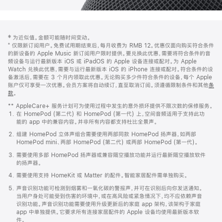
网
脚
‡ 为近似值。金额可能随时间变动。
注
页
⁺ 仅限新订阅用户。免费试用期结束后，每月收费为 RMB 12。优惠仅面向购买符合条件
页
的新设备的 Apple Music 新订阅用户限时提供。要兑换此优惠，需要将符合条件的音
频设备与运行最新版本 iOS 或 iPadOS 的 Apple 设备连接或配对。为 Apple
脚
Watch 兑换此优惠，需要与运行最新版本 iOS 的 iPhone 连接或配对。符合条件的设
备激活后，需要在 3 个月内领取此优惠。无论购买多少件符合条件的设备，每个 Apple
账户仅可享受一次优惠。会员方案将自动续订，直至取消订阅。须遵循限制条件和其他
条
款
。
(在
新
** AppleCare+ 服务计划可为使用过程中发生的意外损坏提供不限次数的保修服务。
窗
在 HomePod (第二代) 和 HomePod (第一代) 上，空间音频适用于支持此功
口
能的 app 中的兼容内容。并非所有内容都支持杜比全景声。
中
打
组建 HomePod 立体声组合需要使用两部同款 HomePod 扬声器，如两部
开)
HomePod mini、两部 HomePod (第二代) 或两部 HomePod (第一代)。
需要使用多部 HomePod 扬声器或兼容隔空播放功能并运行最新隔空播放软件
的扬声器。
需要使用支持 HomeKit 或 Matter 的配件。智能家居配件需单独购买。
声音识别功能可检测到烟雾和一氧化碳的警报声，并可在识别后向你发送通知。
当用户身处可能受到伤害的环境中，或在高风险或紧急情况下，均不应依赖声音
识别功能。声音识别功能需要使用升级更新后的家庭 app 架构，该架构于家庭
app 中单独提供。它要求所有连接家居配件的 Apple 设备均使用最新版本软
件。