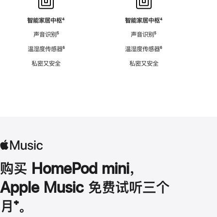
智能家居中枢
脚
⁴
智能家居中枢
脚
⁴
注
注
声音识别
脚
⁵
声音识别
脚
⁵
注
注
温湿度传感器
脚
⁶
温湿度传感器
脚
⁶
注
注
私密又安全
私密又安全
购买 HomePod mini，
Apple Music 免费试听三个
月
脚
⁺。