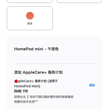
橙色
HomePod mini - 午夜色
添加 AppleCare+ 服务计划
AppleCare+ 服务计划 (适用于
AppleC
添加
HomePod mini)
服
RMB 119
务
获得长达 2 年的不限次数的意外损坏保修服务
和额外技术支持
脚
**
计
注