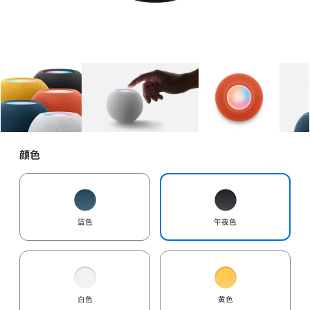
图库
图像
1
图库
图像
2
图库
图像
3
颜色
蓝色
午夜色
白色
黄色