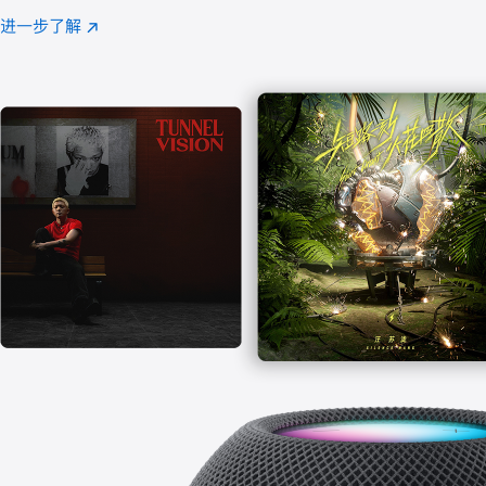
注
进一步了解
Apple
(在
Music
新
窗
口
中
打
开)