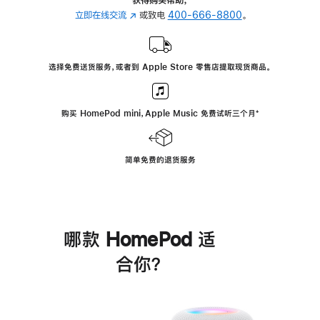
立即在线交流
(在
或致电
400-666-8800
。
新
窗
口
选择免费送货服务，或者到 Apple Store 零售店提取现货商品。
中
打
开)
购买 HomePod mini，Apple Music 免费试听三个月
脚
⁺
注
简单免费的退货服务
哪款 HomePod 适
合你？
进
一
步