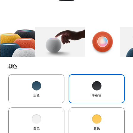
图库
图像
1
图库
图像
2
图库
图像
3
颜色
蓝色
午夜色
白色
黄色