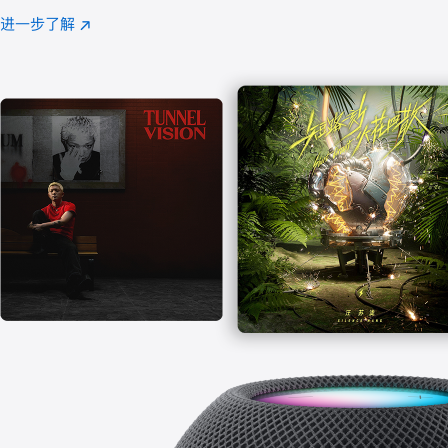
注
进一步了解
Apple
(在
Music
新
窗
口
中
打
开)