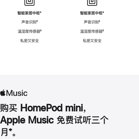
智能家居中枢
脚
⁴
智能家居中枢
脚
⁴
注
注
声音识别
脚
⁵
声音识别
脚
⁵
注
注
温湿度传感器
脚
⁶
温湿度传感器
脚
⁶
注
注
私密又安全
私密又安全
购买 HomePod mini，
Apple Music 免费试听三个
月
脚
⁺。