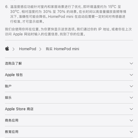
温湿度感应功能针对室内和家居场景进行了优化，即环境温度约为 15ºC 至
30ºC、相对湿度约为 30% 至 70% 的场景。在长时间以高音量播放音频等情
况下，准确性可能会降低。HomePod mini 在启动后需要一定时间对传感器进
行校准，才可显示结果。
我们会使用你所在位置，为你更快显示送货选项。我们通过你的 IP 地址，或者你在上次
访问 Apple 网站时输入的位置信息，找到了你的位置。
HomePod
购买 HomePod mini
Apple
选购及了解
Apple 钱包
账户
娱乐
Apple Store 商店
商务应用
教育应用