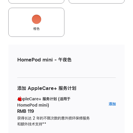
橙色
HomePod mini - 午夜色
添加 AppleCare+ 服务计划
AppleCare+ 服务计划 (适用于
AppleC
添加
HomePod mini)
服
RMB 119
务
获得长达 2 年的不限次数的意外损坏保修服务
和额外技术支持
脚
**
计
注