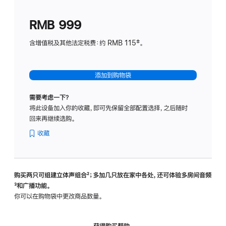
划
(适
RMB 999
用
于
含增值税及其他法定税费：约 RMB 115‡。
HomeP
mini)
添加到购物袋
需要考虑一下？
将此设备加入你的收藏，即可先保留全部配置选择，之后随时
回来再继续选购。
收藏
购买两只可组建立体声组合
脚
²；多加几只放在家中各处，还可体验多‍房‍间音频
脚
³和广播功能。
注
注
你可以在购物袋中更改商品数量。
获得购买帮助，