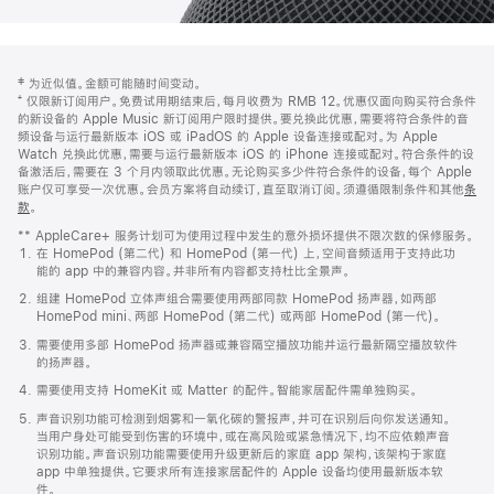
网
脚
‡ 为近似值。金额可能随时间变动。
注
页
⁺ 仅限新订阅用户。免费试用期结束后，每月收费为 RMB 12。优惠仅面向购买符合条件
页
的新设备的 Apple Music 新订阅用户限时提供。要兑换此优惠，需要将符合条件的音
频设备与运行最新版本 iOS 或 iPadOS 的 Apple 设备连接或配对。为 Apple
脚
Watch 兑换此优惠，需要与运行最新版本 iOS 的 iPhone 连接或配对。符合条件的设
备激活后，需要在 3 个月内领取此优惠。无论购买多少件符合条件的设备，每个 Apple
账户仅可享受一次优惠。会员方案将自动续订，直至取消订阅。须遵循限制条件和其他
条
款
。
(在
新
** AppleCare+ 服务计划可为使用过程中发生的意外损坏提供不限次数的保修服务。
窗
在 HomePod (第二代) 和 HomePod (第一代) 上，空间音频适用于支持此功
口
能的 app 中的兼容内容。并非所有内容都支持杜比全景声。
中
打
组建 HomePod 立体声组合需要使用两部同款 HomePod 扬声器，如两部
开)
HomePod mini、两部 HomePod (第二代) 或两部 HomePod (第一代)。
需要使用多部 HomePod 扬声器或兼容隔空播放功能并运行最新隔空播放软件
的扬声器。
需要使用支持 HomeKit 或 Matter 的配件。智能家居配件需单独购买。
声音识别功能可检测到烟雾和一氧化碳的警报声，并可在识别后向你发送通知。
当用户身处可能受到伤害的环境中，或在高风险或紧急情况下，均不应依赖声音
识别功能。声音识别功能需要使用升级更新后的家庭 app 架构，该架构于家庭
app 中单独提供。它要求所有连接家居配件的 Apple 设备均使用最新版本软
件。