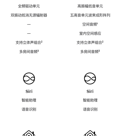
全频驱动单元
高振幅低音单元
双振动抵消无源辐射器
五高音单元波束成形阵列
—
空间音频
脚
¹
注
—
室内空间感应
支持立体声组合
脚
²
支持立体声组合
脚
²
注
注
多房间音频
脚
³
多房间音频
脚
³
注
注
Siri
Siri
智能助理
智能助理
语音识别
语音识别