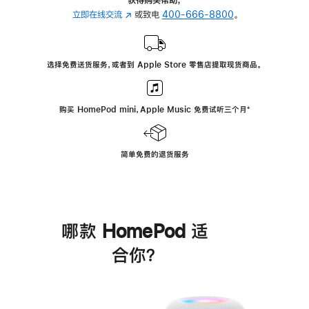
立即在线交流
(在
或致电
400-666-8800
。
新
窗
口
选择免费送货服务，或者到 Apple Store 零售店提取现货商品。
中
打
开)
购买 HomePod mini，Apple Music 免费试听三个月
脚
⁺
注
简单免费的退货服务
哪款 HomePod 适
合你？
进
一
步