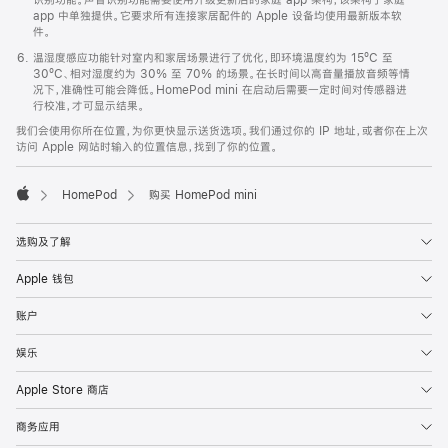
app 中单独提供。它要求所有连接家居配件的 Apple 设备均使用最新版本软
件。
温湿度感应功能针对室内和家居场景进行了优化，即环境温度约为 15ºC 至
30ºC、相对湿度约为 30% 至 70% 的场景。在长时间以高音量播放音频等情
况下，准确性可能会降低。HomePod mini 在启动后需要一定时间对传感器进
行校准，才可显示结果。
我们会使用你所在位置，为你更快显示送货选项。我们通过你的 IP 地址，或者你在上次
访问 Apple 网站时输入的位置信息，找到了你的位置。
HomePod
购买 HomePod mini
Apple
选购及了解
Apple 钱包
账户
娱乐
Apple Store 商店
商务应用