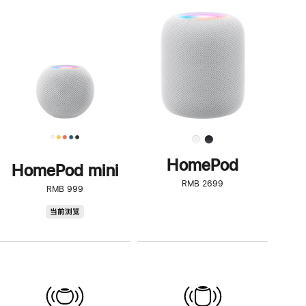
一
步
了
解
HomePod<
HomePod
HomePod mini
RMB 2699
RMB 999
HomePod
当前浏览
mini