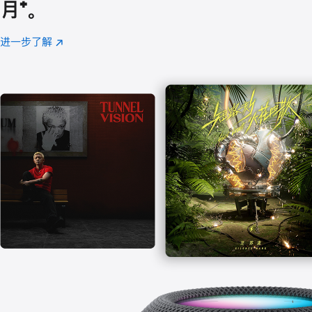
月
脚
⁺。
注
进一步了解
Apple
(在
Music
新
窗
口
中
打
开)