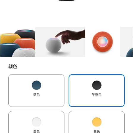
图库
图像
1
图库
图像
2
图库
图像
3
颜色
蓝色
午夜色
白色
黄色