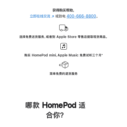
获得购买帮助，
立即在线交流
(在
或致电
400-666-8800
。
新
窗
口
选择免费送货服务，或者到 Apple Store 零售店提取现货商品。
中
打
开)
购买 HomePod mini，Apple Music 免费试听三个月
脚
⁺
注
简单免费的退货服务
哪款 HomePod 适
合你？
进