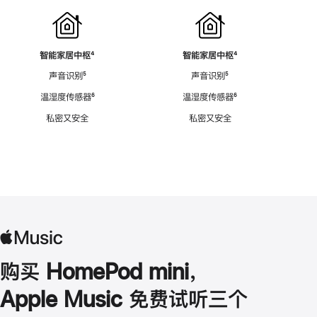
智能家居中枢
脚
⁴
智能家居中枢
脚
⁴
注
注
声音识别
脚
⁵
声音识别
脚
⁵
注
注
温湿度传感器
脚
⁶
温湿度传感器
脚
⁶
注
注
私密又安全
私密又安全
购买 HomePod mini，
Apple Music 免费试听三个