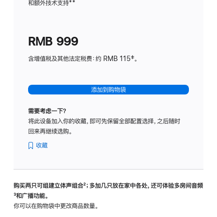
和额外技术支持
脚
**
计
注
划
(适
RMB 999
用
于
含增值税及其他法定税费：约 RMB 115‡。
HomeP
mini)
添加到购物袋
需要考虑一下？
将此设备加入你的收藏，即可先保留全部配置选择，之后随时
回来再继续选购。
收藏
购买两只可组建立体声组合
脚
²；多加几只放在家中各处，还可体验多‍房‍间音频
脚
³和广播功能。
注
注
你可以在购物袋中更改商品数量。