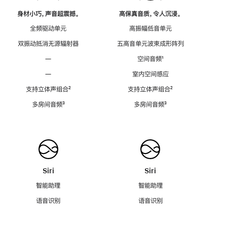
身材小巧，声音超震撼。
高保真音质，令人沉浸。
全频驱动单元
高振幅低音单元
双振动抵消无源辐射器
五高音单元波束成形阵列
—
空间音频
脚
¹
注
—
室内空间感应
支持立体声组合
脚
²
支持立体声组合
脚
²
注
注
多房间音频
脚
³
多房间音频
脚
³
注
注
Siri
Siri
智能助理
智能助理
语音识别
语音识别