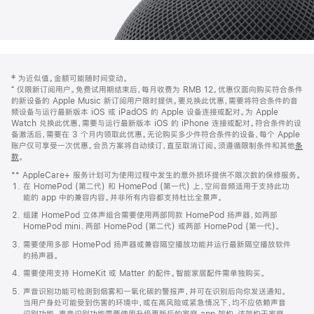
网
脚
‡ 为近似值。金额可能随时间变动。
注
页
⁺ 仅限新订阅用户。免费试用期结束后，每月收费为 RMB 12。优惠仅面向购买符合条件
页
的新设备的 Apple Music 新订阅用户限时提供。要兑换此优惠，需要将符合条件的音
频设备与运行最新版本 iOS 或 iPadOS 的 Apple 设备连接或配对。为 Apple
脚
Watch 兑换此优惠，需要与运行最新版本 iOS 的 iPhone 连接或配对。符合条件的设
备激活后，需要在 3 个月内领取此优惠。无论购买多少件符合条件的设备，每个 Apple
账户仅可享受一次优惠。会员方案将自动续订，直至取消订阅。须遵循限制条件和其他
条
款
。
(在
新
** AppleCare+ 服务计划可为使用过程中发生的意外损坏提供不限次数的保修服务。
窗
在 HomePod (第二代) 和 HomePod (第一代) 上，空间音频适用于支持此功
口
能的 app 中的兼容内容。并非所有内容都支持杜比全景声。
中
打
组建 HomePod 立体声组合需要使用两部同款 HomePod 扬声器，如两部
开)
HomePod mini、两部 HomePod (第二代) 或两部 HomePod (第一代)。
需要使用多部 HomePod 扬声器或兼容隔空播放功能并运行最新隔空播放软件
的扬声器。
需要使用支持 HomeKit 或 Matter 的配件。智能家居配件需单独购买。
声音识别功能可检测到烟雾和一氧化碳的警报声，并可在识别后向你发送通知。
当用户身处可能受到伤害的环境中，或在高风险或紧急情况下，均不应依赖声音
识别功能。声音识别功能需要使用升级更新后的家庭 app 架构，该架构于家庭