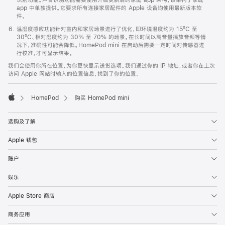
app 中单独提供。它要求所有连接家居配件的 Apple 设备均使用最新版本软
件。
温湿度感应功能针对室内和家居场景进行了优化，即环境温度约为 15ºC 至
30ºC、相对湿度约为 30% 至 70% 的场景。在长时间以高音量播放音频等情
况下，准确性可能会降低。HomePod mini 在启动后需要一定时间对传感器进
行校准，才可显示结果。
我们会使用你所在位置，为你更快显示送货选项。我们通过你的 IP 地址，或者你在上次
访问 Apple 网站时输入的位置信息，找到了你的位置。
HomePod
购买 HomePod mini
Apple
选购及了解
Apple 钱包
账户
娱乐
Apple Store 商店
商务应用