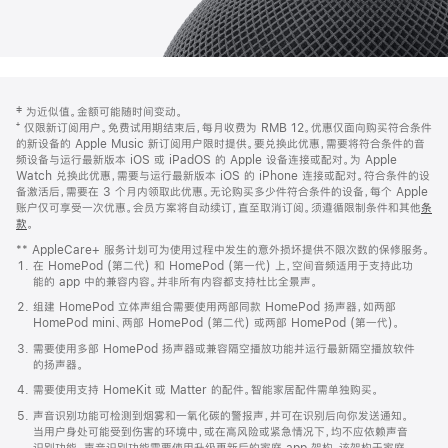
网
脚
‡ 为近似值。金额可能随时间变动。
注
页
⁺ 仅限新订阅用户。免费试用期结束后，每月收费为 RMB 12。优惠仅面向购买符合条件
页
的新设备的 Apple Music 新订阅用户限时提供。要兑换此优惠，需要将符合条件的音
频设备与运行最新版本 iOS 或 iPadOS 的 Apple 设备连接或配对。为 Apple
脚
Watch 兑换此优惠，需要与运行最新版本 iOS 的 iPhone 连接或配对。符合条件的设
备激活后，需要在 3 个月内领取此优惠。无论购买多少件符合条件的设备，每个 Apple
账户仅可享受一次优惠。会员方案将自动续订，直至取消订阅。须遵循限制条件和其他
条
款
。
(在
新
** AppleCare+ 服务计划可为使用过程中发生的意外损坏提供不限次数的保修服务。
窗
在 HomePod (第二代) 和 HomePod (第一代) 上，空间音频适用于支持此功
口
能的 app 中的兼容内容。并非所有内容都支持杜比全景声。
中
打
组建 HomePod 立体声组合需要使用两部同款 HomePod 扬声器，如两部
开)
HomePod mini、两部 HomePod (第二代) 或两部 HomePod (第一代)。
需要使用多部 HomePod 扬声器或兼容隔空播放功能并运行最新隔空播放软件
的扬声器。
需要使用支持 HomeKit 或 Matter 的配件。智能家居配件需单独购买。
声音识别功能可检测到烟雾和一氧化碳的警报声，并可在识别后向你发送通知。
当用户身处可能受到伤害的环境中，或在高风险或紧急情况下，均不应依赖声音
识别功能。声音识别功能需要使用升级更新后的家庭 app 架构，该架构于家庭