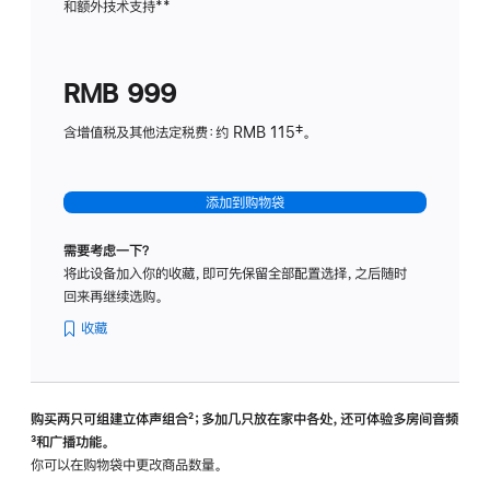
和额外技术支持
脚
**
计
注
划
(适
RMB 999
用
于
含增值税及其他法定税费：约 RMB 115‡。
HomeP
mini)
添加到购物袋
需要考虑一下？
将此设备加入你的收藏，即可先保留全部配置选择，之后随时
回来再继续选购。
收藏
购买两只可组建立体声组合
脚
²；多加几只放在家中各处，还可体验多‍房‍间音频
脚
³和广播功能。
注
注
你可以在购物袋中更改商品数量。