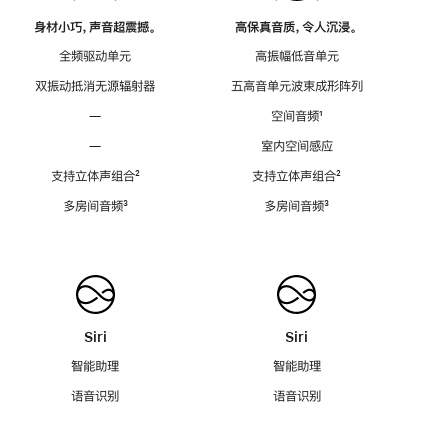
身材小巧，声音超震撼。
高保真音质，令人沉浸。
全频驱动单元
高振幅低音单元
双振动抵消无源辐射器
五高音单元波束成形阵列
—
空间音频
脚
¹
注
—
室内空间感应
支持立体声组合
脚
²
支持立体声组合
脚
²
注
注
多房间音频
脚
³
多房间音频
脚
³
注
注
Siri
Siri
智能助理
智能助理
语音识别
语音识别