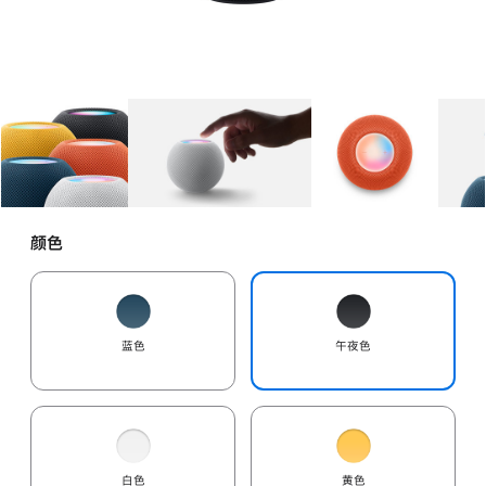
图库
图像
1
图库
图像
2
图库
图像
3
颜色
蓝色
午夜色
白色
黄色