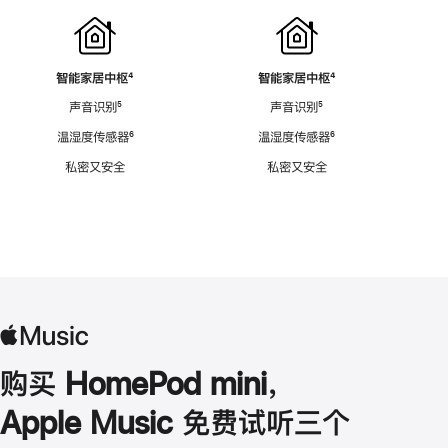
智能家居中枢
脚
⁴
智能家居中枢
脚
⁴
注
注
声音识别
脚
⁵
声音识别
脚
⁵
注
注
温湿度传感器
脚
⁶
温湿度传感器
脚
⁶
注
注
私密又安全
私密又安全
购买 HomePod mini，
Apple Music 免费试听三个