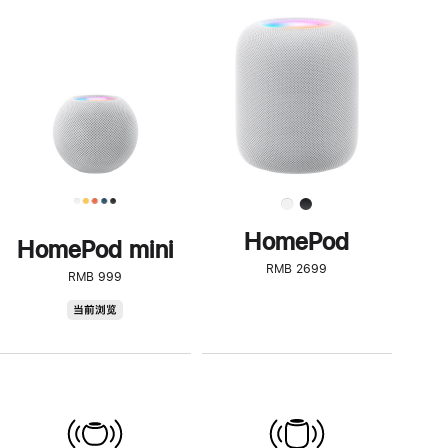
一
步
了
解
HomePod<
HomePod
HomePod mini
RMB 2699
RMB 999
HomePod
当前浏览
mini