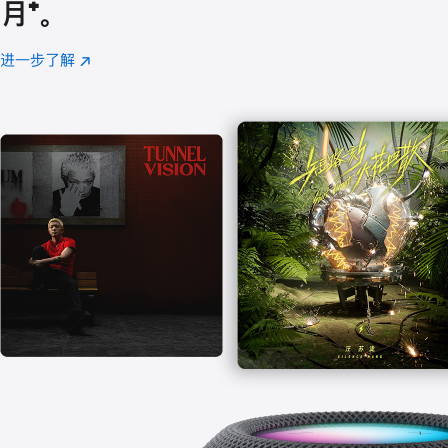
月
脚
⁺。
注
进一步了解
Apple
(在
Music
新
窗
口
中
打
开)