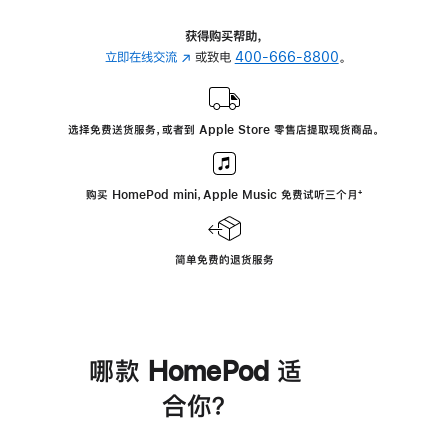
获得购买帮助，
立即在线交流
(在
或致电
400-666-8800
。
新
窗
口
选择免费送货服务，或者到 Apple Store 零售店提取现货商品。
中
打
开)
购买 HomePod mini，Apple Music 免费试听三个月
脚
⁺
注
简单免费的退货服务
哪款 HomePod 适
合你？
进