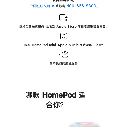
立即在线交流
(在
或致电
400-666-8800
。
新
窗
口
选择免费送货服务，或者到 Apple Store 零售店提取现货商品。
中
打
开)
购买 HomePod mini，Apple Music 免费试听三个月
脚
⁺
注
简单免费的退货服务
哪款 HomePod 适
合你？
进
一
步