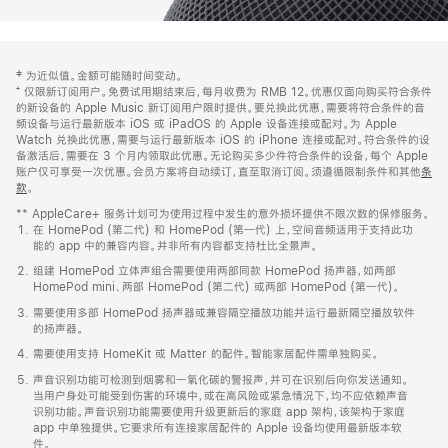
网
脚
‡ 为近似值。金额可能随时间变动。
注
页
⁺ 仅限新订阅用户。免费试用期结束后，每月收费为 RMB 12。优惠仅面向购买符合条件
页
的新设备的 Apple Music 新订阅用户限时提供。要兑换此优惠，需要将符合条件的音
频设备与运行最新版本 iOS 或 iPadOS 的 Apple 设备连接或配对。为 Apple
脚
Watch 兑换此优惠，需要与运行最新版本 iOS 的 iPhone 连接或配对。符合条件的设
备激活后，需要在 3 个月内领取此优惠。无论购买多少件符合条件的设备，每个 Apple
账户仅可享受一次优惠。会员方案将自动续订，直至取消订阅。须遵循限制条件和其他
条
款
。
(在
新
** AppleCare+ 服务计划可为使用过程中发生的意外损坏提供不限次数的保修服务。
窗
在 HomePod (第二代) 和 HomePod (第一代) 上，空间音频适用于支持此功
口
能的 app 中的兼容内容。并非所有内容都支持杜比全景声。
中
打
组建 HomePod 立体声组合需要使用两部同款 HomePod 扬声器，如两部
开)
HomePod mini、两部 HomePod (第二代) 或两部 HomePod (第一代)。
需要使用多部 HomePod 扬声器或兼容隔空播放功能并运行最新隔空播放软件
的扬声器。
需要使用支持 HomeKit 或 Matter 的配件。智能家居配件需单独购买。
声音识别功能可检测到烟雾和一氧化碳的警报声，并可在识别后向你发送通知。
当用户身处可能受到伤害的环境中，或在高风险或紧急情况下，均不应依赖声音
识别功能。声音识别功能需要使用升级更新后的家庭 app 架构，该架构于家庭
app 中单独提供。它要求所有连接家居配件的 Apple 设备均使用最新版本软
件。