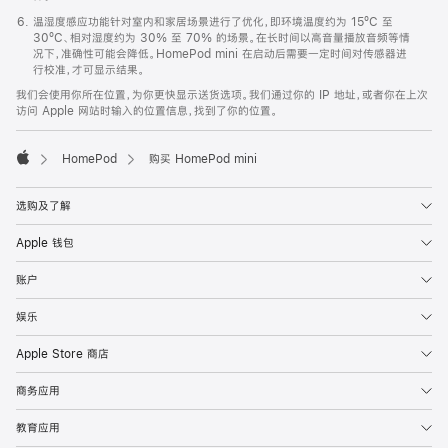
温湿度感应功能针对室内和家居场景进行了优化，即环境温度约为 15ºC 至
30ºC、相对湿度约为 30% 至 70% 的场景。在长时间以高音量播放音频等情
况下，准确性可能会降低。HomePod mini 在启动后需要一定时间对传感器进
行校准，才可显示结果。
我们会使用你所在位置，为你更快显示送货选项。我们通过你的 IP 地址，或者你在上次
访问 Apple 网站时输入的位置信息，找到了你的位置。
HomePod
购买 HomePod mini
Apple
选购及了解
Apple 钱包
账户
娱乐
Apple Store 商店
商务应用
教育应用