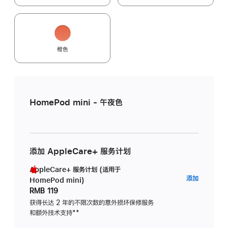
橙色
HomePod mini - 午夜色
添加 AppleCare+ 服务计划
AppleCare+ 服务计划 (适用于
AppleC
添加
HomePod mini)
服
RMB 119
务
获得长达 2 年的不限次数的意外损坏保修服务
和额外技术支持
脚
**
计
注