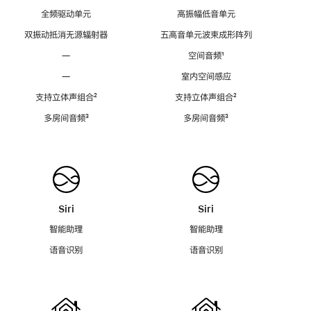
全频驱动单元
高振幅低音单元
双振动抵消无源辐射器
五高音单元波束成形阵列
—
空间音频
脚
¹
注
—
室内空间感应
支持立体声组合
脚
²
支持立体声组合
脚
²
注
注
多房间音频
脚
³
多房间音频
脚
³
注
注
Siri
Siri
智能助理
智能助理
语音识别
语音识别