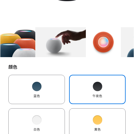
图库
图像
1
图库
图像
2
图库
图像
3
颜色
蓝色
午夜色
白色
黄色