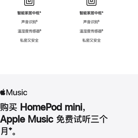
智能家居中枢
脚
⁴
智能家居中枢
脚
⁴
注
注
声音识别
脚
⁵
声音识别
脚
⁵
注
注
温湿度传感器
脚
⁶
温湿度传感器
脚
⁶
注
注
私密又安全
私密又安全
购买 HomePod mini，
Apple Music 免费试听三个
月
脚
⁺。