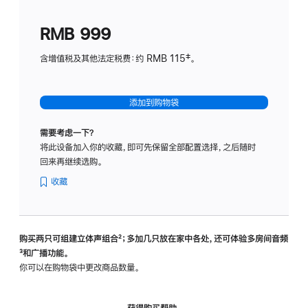
划
(适
RMB 999
用
于
含增值税及其他法定税费：约 RMB 115‡。
HomeP
mini)
添加到购物袋
需要考虑一下？
将此设备加入你的收藏，即可先保留全部配置选择，之后随时
回来再继续选购。
收藏
购买两只可组建立体声组合
脚
²；多加几只放在家中各处，还可体验多‍房‍间音频
脚
³和广播功能。
注
注
你可以在购物袋中更改商品数量。
获得购买帮助，