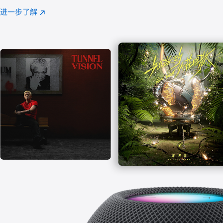
注
进一步了解
Apple
(在
Music
新
窗
口
中
打
开)