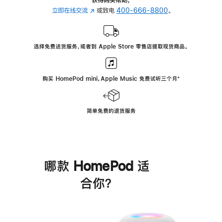
立即在线交流
(在
或致电
400-666-8800
。
新
窗
口
选择免费送货服务，或者到 Apple Store 零售店提取现货商品。
中
打
开)
购买 HomePod mini，Apple Music 免费试听三个月
脚
⁺
注
简单免费的退货服务
哪款 HomePod 适
合你？
进
一
步