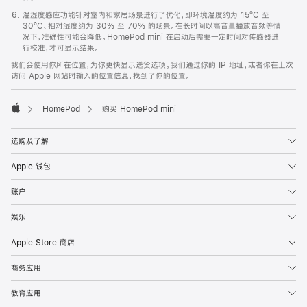
温湿度感应功能针对室内和家居场景进行了优化，即环境温度约为 15ºC 至
30ºC、相对湿度约为 30% 至 70% 的场景。在长时间以高音量播放音频等情
况下，准确性可能会降低。HomePod mini 在启动后需要一定时间对传感器进
行校准，才可显示结果。
我们会使用你所在位置，为你更快显示送货选项。我们通过你的 IP 地址，或者你在上次
访问 Apple 网站时输入的位置信息，找到了你的位置。
HomePod
购买 HomePod mini
Apple
选购及了解
Apple 钱包
账户
娱乐
Apple Store 商店
商务应用
教育应用