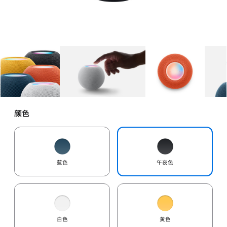
图库
图像
1
图库
图像
2
图库
图像
3
颜色
蓝色
午夜色
白色
黄色