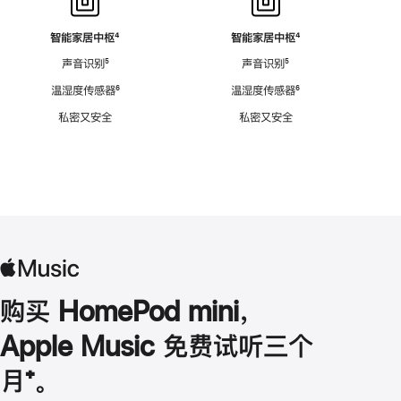
智能家居中枢
脚
⁴
智能家居中枢
脚
⁴
注
注
声音识别
脚
⁵
声音识别
脚
⁵
注
注
温湿度传感器
脚
⁶
温湿度传感器
脚
⁶
注
注
私密又安全
私密又安全
购买 HomePod mini，
Apple Music 免费试听三个
月
脚
⁺。