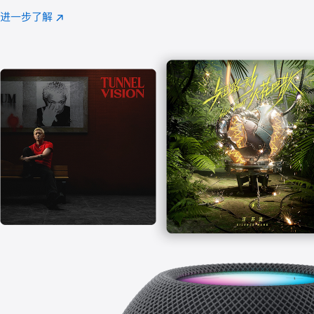
注
进一步了解
Apple
(在
Music
新
窗
口
中
打
开)