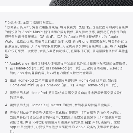
网
脚
‡ 为近似值。金额可能随时间变动。
注
页
⁺ 仅限新订阅用户。免费试用期结束后，每月收费为 RMB 12。优惠仅面向购买符合条件
页
的新设备的 Apple Music 新订阅用户限时提供。要兑换此优惠，需要将符合条件的音
频设备与运行最新版本 iOS 或 iPadOS 的 Apple 设备连接或配对。为 Apple
脚
Watch 兑换此优惠，需要与运行最新版本 iOS 的 iPhone 连接或配对。符合条件的设
备激活后，需要在 3 个月内领取此优惠。无论购买多少件符合条件的设备，每个 Apple
账户仅可享受一次优惠。会员方案将自动续订，直至取消订阅。须遵循限制条件和其他
条
款
。
(在
新
** AppleCare+ 服务计划可为使用过程中发生的意外损坏提供不限次数的保修服务。
窗
在 HomePod (第二代) 和 HomePod (第一代) 上，空间音频适用于支持此功
口
能的 app 中的兼容内容。并非所有内容都支持杜比全景声。
中
打
组建 HomePod 立体声组合需要使用两部同款 HomePod 扬声器，如两部
开)
HomePod mini、两部 HomePod (第二代) 或两部 HomePod (第一代)。
需要使用多部 HomePod 扬声器或兼容隔空播放功能并运行最新隔空播放软件
的扬声器。
需要使用支持 HomeKit 或 Matter 的配件。智能家居配件需单独购买。
声音识别功能可检测到烟雾和一氧化碳的警报声，并可在识别后向你发送通知。
当用户身处可能受到伤害的环境中，或在高风险或紧急情况下，均不应依赖声音
识别功能。声音识别功能需要使用升级更新后的家庭 app 架构，该架构于家庭
app 中单独提供。它要求所有连接家居配件的 Apple 设备均使用最新版本软
件。