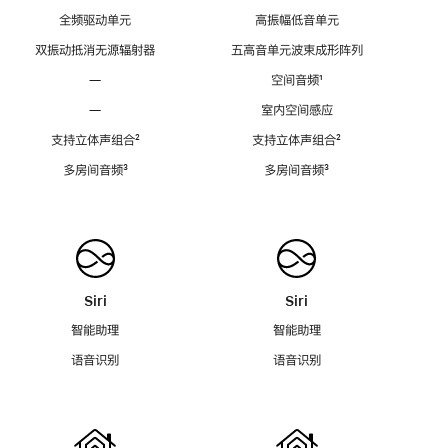
全频驱动单元
高振幅低音单元
双振动抵消无源辐射器
五高音单元波束成形阵列
—
空间音频
脚
¹
注
—
室内空间感应
支持立体声组合
脚
²
支持立体声组合
脚
²
注
注
多房间音频
脚
³
多房间音频
脚
³
注
注
Siri
Siri
智能助理
智能助理
语音识别
语音识别