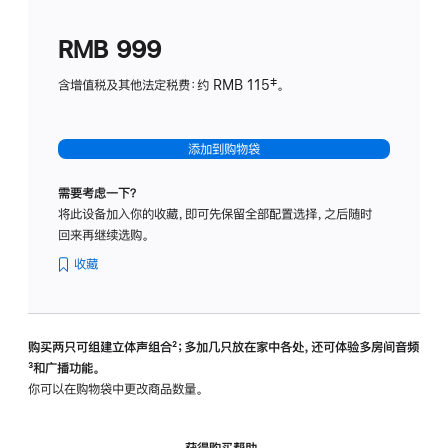
划
(适
RMB 999
用
于
含增值税及其他法定税费：约 RMB 115‡。
HomeP
mini)
添加到购物袋
需要考虑一下？
将此设备加入你的收藏，即可先保留全部配置选择，之后随时
回来再继续选购。
收藏
购买两只可组建立体声组合
脚
²；多加几只放在家中各处，还可体验多‍房‍间音频
脚
³和广播功能。
注
注
你可以在购物袋中更改商品数量。
获得购买帮助，