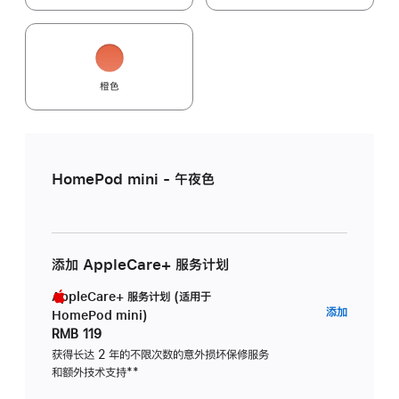
橙色
HomePod mini - 午夜色
添加 AppleCare+ 服务计划
AppleCare+ 服务计划 (适用于
AppleC
添加
HomePod mini)
服
RMB 119
务
获得长达 2 年的不限次数的意外损坏保修服务
和额外技术支持
脚
**
计
注