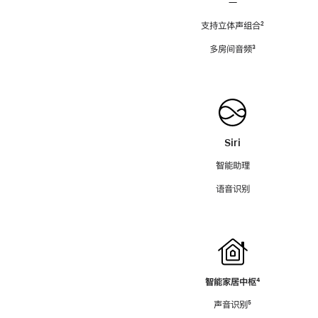
—
支持立体声组合
脚
²
注
多房间音频
脚
³
注
Siri
智能助理
语音识别
智能家居中枢
脚
⁴
注
声音识别
脚
⁵