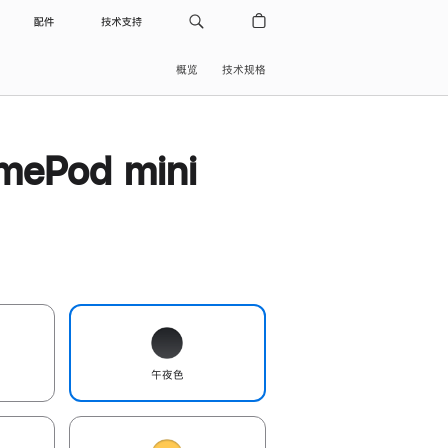
配件
技术支持
概览
技术规格
ePod mini
午夜色