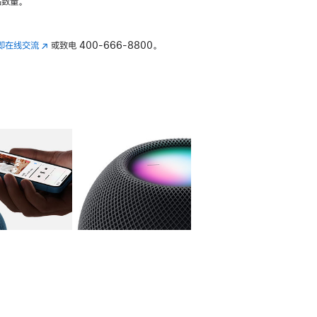
数量。
即在线交流
(在
或致电
400-666-8800。
新
窗
口
中
打
开)
库
图像
4
图库
图像
5