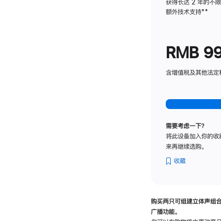
获得长达 2 年的不
额外技术支持
脚
**
注
RMB 9
含增值税及其他法定税费
需要考虑一下？
将此设备加入你的收
来再继续选购。
收藏
购买两只可组建立体声组
广播功能。