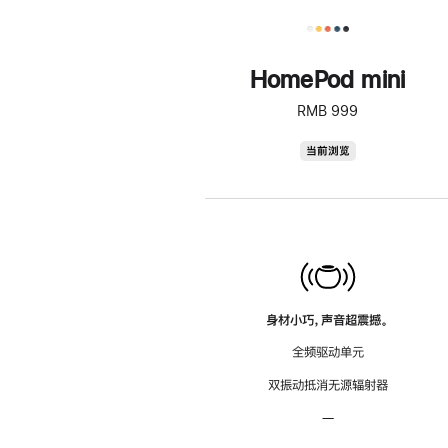
HomePod mini
RMB 999
HomePod
当前浏览
mini
身材小巧，声音超震撼。
全频驱动单元
双振动抵消无源辐射器
—