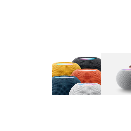
图库
图像
1