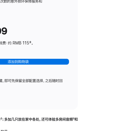
务
限次数的意外损坏保修服务和
计
划
(适
99
用
于
：约 RMB 115‡。
HomePod
mini)
添加到购物袋
藏，即可先保留全部配置选择，之后随时回
合
脚
²；多加几只放在家中各处，还可体验多‍房‍间音频
脚
³和
注
注