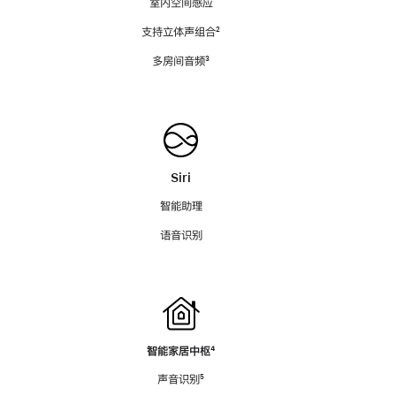
室内空间感应
支持立体声组合
脚
²
注
多房间音频
脚
³
注
Siri
智能助理
语音识别
智能家居中枢
脚
⁴
注
声音识别
脚
⁵