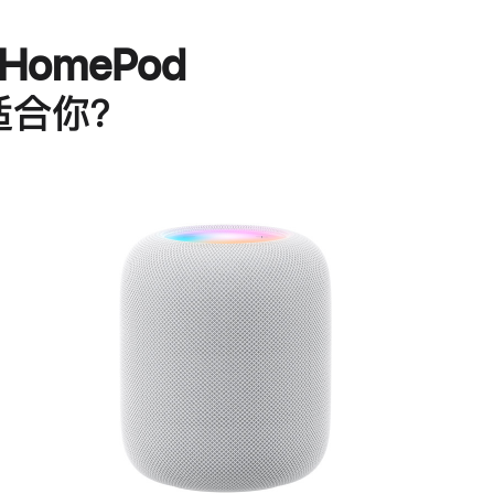
HomePod
适合你？
进
一
步
了
解
HomePod<