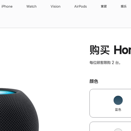
iPhone
Watch
Vision
AirPods
家居
娱乐
购买 Hom
每位顾客限购 2 台。
颜色
蓝色