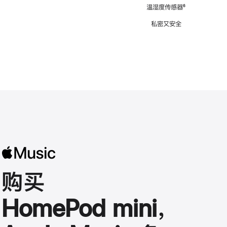
注
温湿度传感器
脚
⁶
注
私密又安全
购买
HomePod mini，