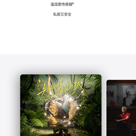
注
温湿度传感器
脚
⁶
注
私密又安全