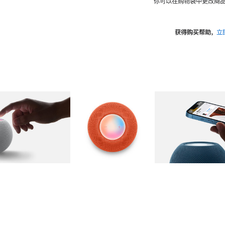
你可以在购物袋中更改商品
获得购买帮助，
立
图库
图像
2
图库
图像
3
图