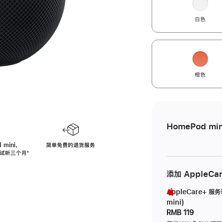
白色
橙色
HomePod min
 mini，
简单免费的退货服务
免费试听三个月
脚
⁺
注
添加 AppleCa
AppleCare+ 服
mini)
RMB 119