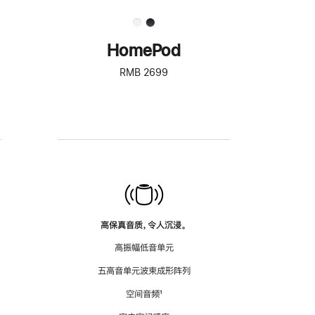
HomePod
RMB 2699
高保真音质，令人沉浸。
高振幅低音单元
五高音单元波束成形阵列
空间音频
脚
¹
注