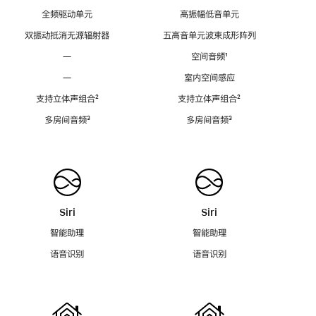
全频驱动单元
高振幅低音单元
双振动抵消无源辐射器
五高音单元波束成形阵列
—
空间音频
脚
¹
注
—
室内空间感应
支持立体声组合
脚
²
支持立体声组合
脚
²
注
注
多房间音频
脚
³
多房间音频
脚
³
注
注
Siri
Siri
智能助理
智能助理
语音识别
语音识别