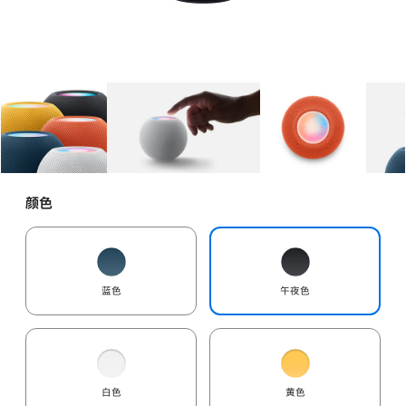
图库
图像
1
图库
图像
2
图库
图像
3
颜色
蓝色
午夜色
白色
黄色