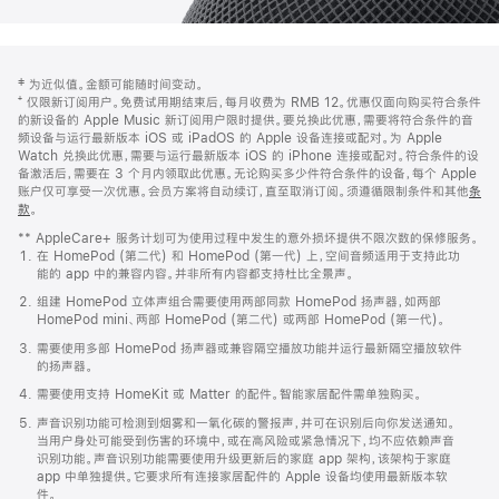
网
脚
‡ 为近似值。金额可能随时间变动。
注
页
⁺ 仅限新订阅用户。免费试用期结束后，每月收费为 RMB 12。优惠仅面向购买符合条件
页
的新设备的 Apple Music 新订阅用户限时提供。要兑换此优惠，需要将符合条件的音
频设备与运行最新版本 iOS 或 iPadOS 的 Apple 设备连接或配对。为 Apple
脚
Watch 兑换此优惠，需要与运行最新版本 iOS 的 iPhone 连接或配对。符合条件的设
备激活后，需要在 3 个月内领取此优惠。无论购买多少件符合条件的设备，每个 Apple
账户仅可享受一次优惠。会员方案将自动续订，直至取消订阅。须遵循限制条件和其他
条
款
。
(在
新
** AppleCare+ 服务计划可为使用过程中发生的意外损坏提供不限次数的保修服务。
窗
在 HomePod (第二代) 和 HomePod (第一代) 上，空间音频适用于支持此功
口
能的 app 中的兼容内容。并非所有内容都支持杜比全景声。
中
打
组建 HomePod 立体声组合需要使用两部同款 HomePod 扬声器，如两部
开)
HomePod mini、两部 HomePod (第二代) 或两部 HomePod (第一代)。
需要使用多部 HomePod 扬声器或兼容隔空播放功能并运行最新隔空播放软件
的扬声器。
需要使用支持 HomeKit 或 Matter 的配件。智能家居配件需单独购买。
声音识别功能可检测到烟雾和一氧化碳的警报声，并可在识别后向你发送通知。
当用户身处可能受到伤害的环境中，或在高风险或紧急情况下，均不应依赖声音
识别功能。声音识别功能需要使用升级更新后的家庭 app 架构，该架构于家庭
app 中单独提供。它要求所有连接家居配件的 Apple 设备均使用最新版本软
件。