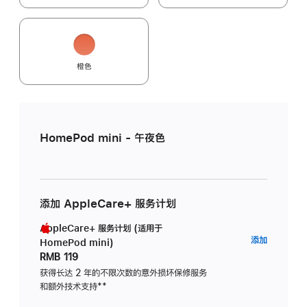
橙色
HomePod mini - 午夜色
添加 AppleCare+ 服务计划
AppleCare+ 服务计划 (适用于
AppleC
添加
HomePod mini)
服
RMB 119
务
获得长达 2 年的不限次数的意外损坏保修服务
和额外技术支持
脚
**
计
注