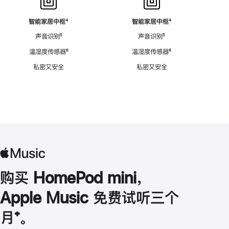
智能家居中枢
脚
⁴
智能家居中枢
脚
⁴
注
注
声音识别
脚
⁵
声音识别
脚
⁵
注
注
温湿度传感器
脚
⁶
温湿度传感器
脚
⁶
注
注
私密又安全
私密又安全
购买 HomePod mini，
Apple Music 免费试听三个
月
脚
⁺。