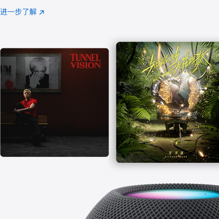
注
进一步了解
Apple
(在
Music
新
窗
口
中
打
开)