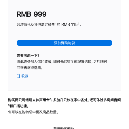
划
(适
RMB 999
用
于
含增值税及其他法定税费：约 RMB 115‡。
HomeP
mini)
添加到购物袋
需要考虑一下？
将此设备加入你的收藏，即可先保留全部配置选择，之后随时
回来再继续选购。
收藏
购买两只可组建立体声组合
脚
²；多加几只放在家中各处，还可体验多‍房‍间音频
脚
³和广播功能。
注
注
你可以在购物袋中更改商品数量。
获得购买帮助，