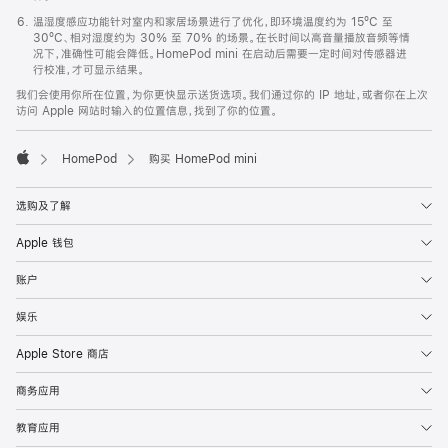
温湿度感应功能针对室内和家居场景进行了优化，即环境温度约为 15ºC 至
30ºC、相对湿度约为 30% 至 70% 的场景。在长时间以高音量播放音频等情
况下，准确性可能会降低。HomePod mini 在启动后需要一定时间对传感器进
行校准，才可显示结果。
我们会使用你所在位置，为你更快显示送货选项。我们通过你的 IP 地址，或者你在上次
访问 Apple 网站时输入的位置信息，找到了你的位置。
HomePod
购买 HomePod mini
Apple
选购及了解
Apple 钱包
账户
娱乐
Apple Store 商店
商务应用
教育应用