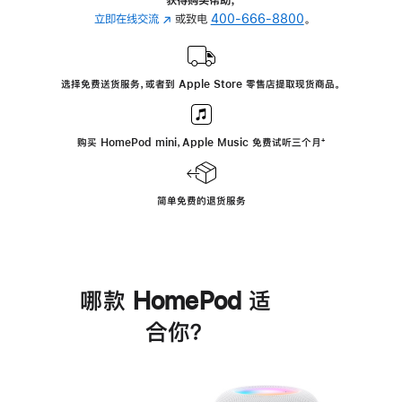
立即在线交流
(在
或致电
400-666-8800
。
新
窗
口
选择免费送货服务，或者到 Apple Store 零售店提取现货商品。
中
打
开)
购买 HomePod mini，Apple Music 免费试听三个月
脚
⁺
注
简单免费的退货服务
哪款 HomePod 适
合你？
进
一
步