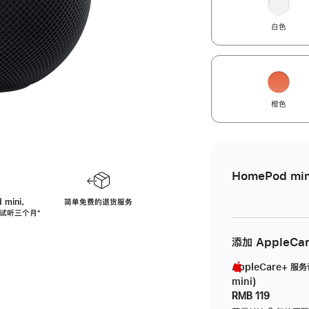
白色
橙色
HomePod min
 mini，
简单免费的退货服务
免费试听三个月
脚
⁺
注
添加 AppleCa
AppleCare+ 服
mini)
RMB 119