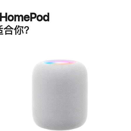
HomePod
适合你？
进
一
步
了
解
HomePod<