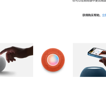
你可以在购物袋中更改商品
获得购买帮助，
立
图库
图像
2
图库
图像
3
图