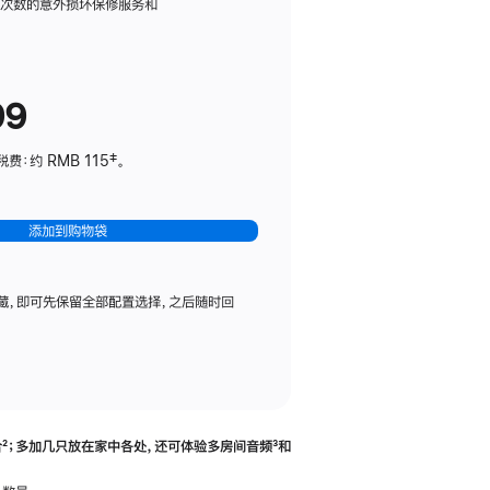
务
限次数的意外损坏保修服务和
计
划
(适
99
用
于
：约 RMB 115‡。
HomePod
mini)
添加到购物袋
藏，即可先保留全部配置选择，之后随时回
合
脚
²；多加几只放在家中各处，还可体验多‍房‍间音频
脚
³和
注
注