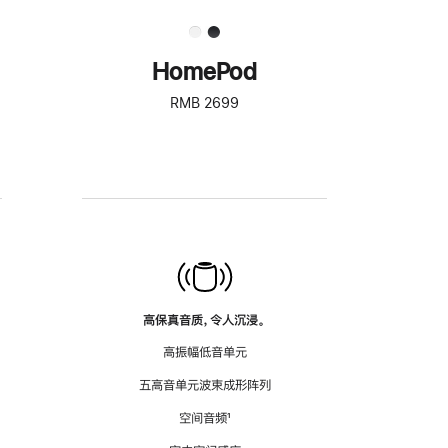
HomePod
RMB 2699
高保真音质，令人沉浸。
高振幅低音单元
五高音单元波束成形阵列
空间音频
脚
¹
注