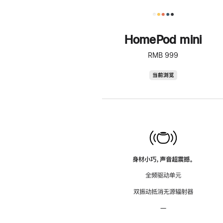
HomePod mini
RMB 999
HomePod
当前浏览
mini
身材小巧，声音超震撼。
全频驱动单元
双振动抵消无源辐射器
—