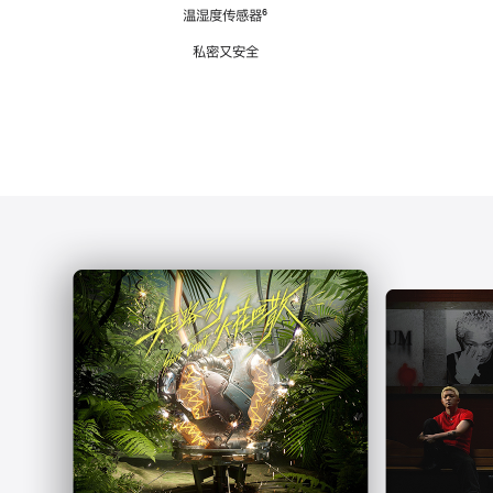
注
温湿度传感器
脚
⁶
注
私密又安全