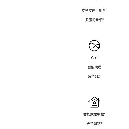
—
支持立体声组合
脚
²
注
多房间音频
脚
³
注
Siri
智能助理
语音识别
智能家居中枢
脚
⁴
注
声音识别
脚
⁵