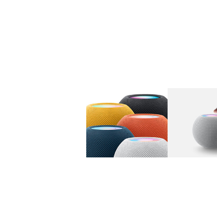
图库
图像
1