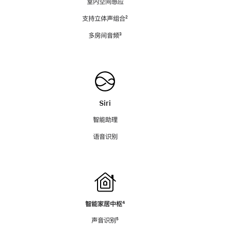
室内空间感应
支持立体声组合
脚
²
注
多房间音频
脚
³
注
Siri
智能助理
语音识别
智能家居中枢
脚
⁴
注
声音识别
脚
⁵