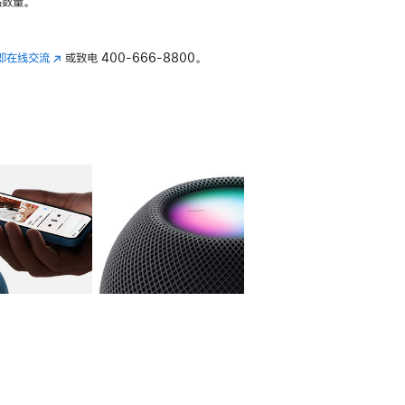
数量。
即在线交流
(在
或致电
400-666-8800。
新
窗
口
中
打
开)
库
图像
4
图库
图像
5