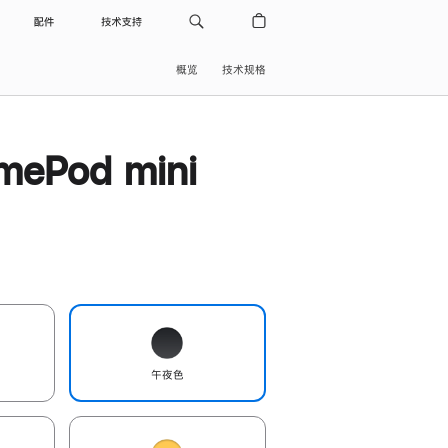
配件
技术支持
概览
技术规格
ePod mini
午夜色