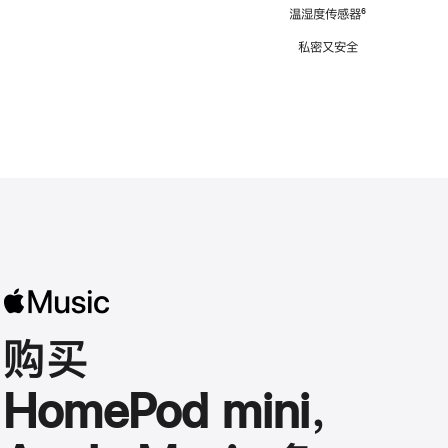
注
温湿度传感器
脚
⁶
注
私密又安全
购买
HomePod mini，