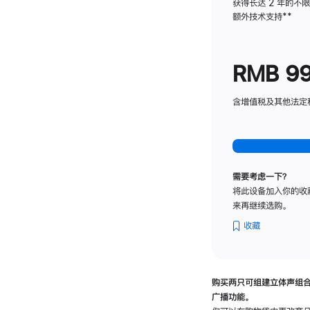
获得长达 2 年的不
额外技术支持
脚
**
注
RMB 9
含增值税及其他法定税费
需要考虑一下？
将此设备加入你的收
来再继续选购。
收藏
购买两只可组建立体声组
广播功能。