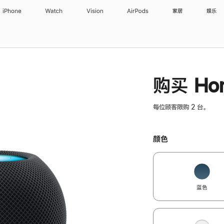
iPhone
Watch
Vision
AirPods
家居
娱乐
购买 Hom
每位顾客限购 2 台。
颜色
蓝色