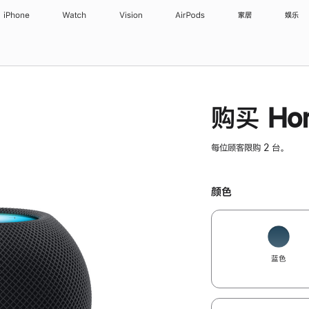
iPhone
Watch
Vision
AirPods
家居
娱乐
购买 Hom
每位顾客限购 2 台。
颜色
蓝色