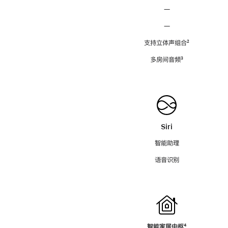
—
—
支持立体声组合
脚
²
注
多房间音频
脚
³
注
Siri
智能助理
语音识别
智能家居中枢
脚
⁴