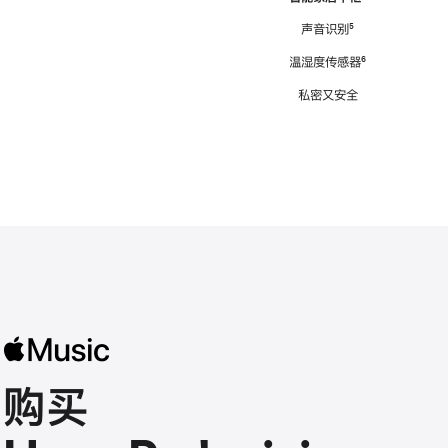
注
声音识别
脚
⁵
注
温湿度传感器
脚
⁶
注
私密又安全
购买