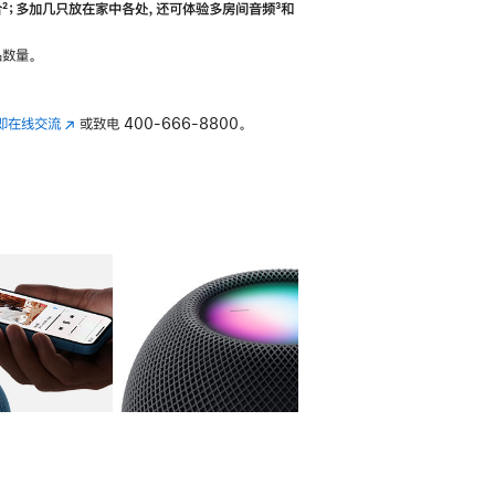
合
脚
²；多加几只放在家中各处，还可体验多‍房‍间音频
脚
³和
注
注
数量。
即在线交流
(在
或致电
400-666-8800。
新
窗
口
中
打
开)
库
图像
4
图库
图像
5