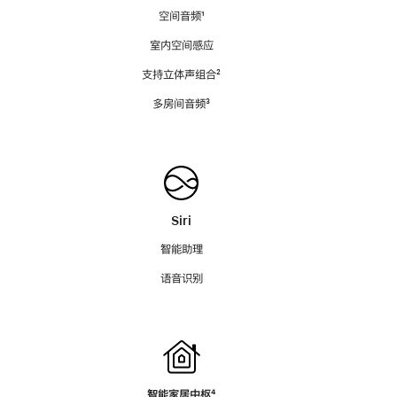
空间音频
脚
¹
注
室内空间感应
支持立体声组合
脚
²
注
多房间音频
脚
³
注
Siri
智能助理
语音识别
智能家居中枢
脚
⁴