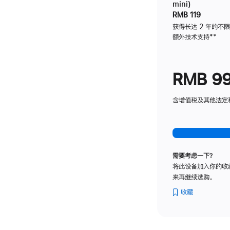
mini)
RMB 119
获得长达 2 年的不
额外技术支持
脚
**
注
RMB 9
含增值税及其他法定税费
需要考虑一下？
将此设备加入你的收
来再继续选购。
收藏