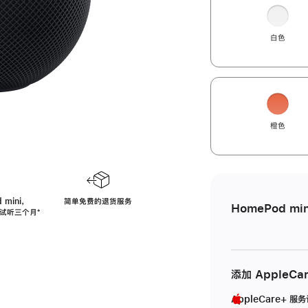
白色
橙色
 mini，
简单免费的退货服务
HomePod min
免费试听三个月
脚
⁺
注
添加 AppleCa
AppleCare+ 服