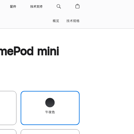
配件
技术支持
概览
技术规格
ePod mini
午夜色