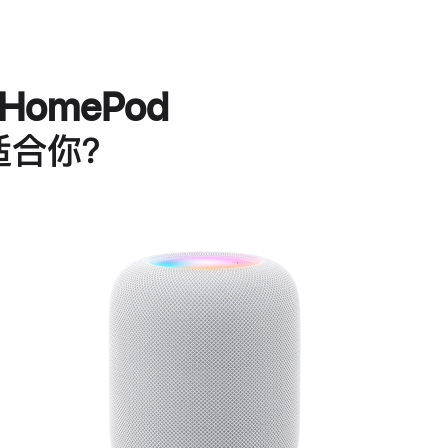
HomePod
适合你？
进
一
步
了
解
HomePod<