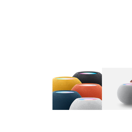
图库
图像
1