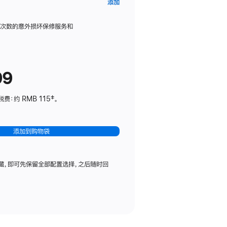
AppleCare+
添加
服
务
限次数的意外损坏保修服务和
计
划
(适
99
用
于
：约 RMB 115‡。
HomePod
mini)
添加到购物袋
藏，即可先保留全部配置选择，之后随时回