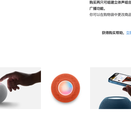
购买两只可组建立体声组
广播功能。
你可以在购物袋中更改商品
获得购买帮助，
立
图库
图像
2
图库
图像
3
图