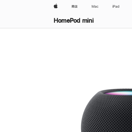
Apple
商店
Mac
iPad
HomePod mini
购
买
HomePod mini