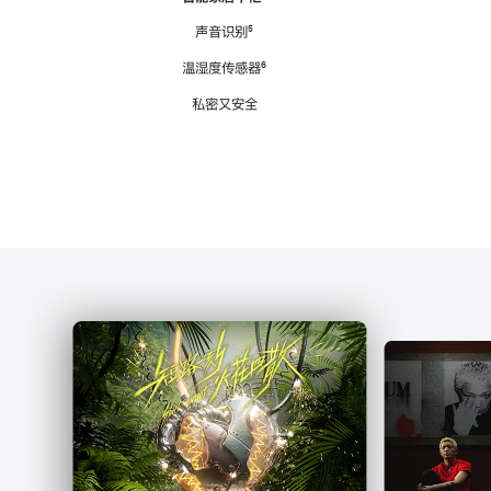
注
声音识别
脚
⁵
注
温湿度传感器
脚
⁶
注
私密又安全