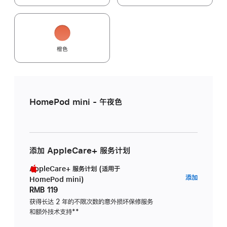
橙色
HomePod mini - 午夜色
添加 AppleCare+ 服务计划
AppleCare+ 服务计划 (适用于
AppleC
添加
HomePod mini)
服
RMB 119
务
获得长达 2 年的不限次数的意外损坏保修服务
和额外技术支持
脚
**
计
注