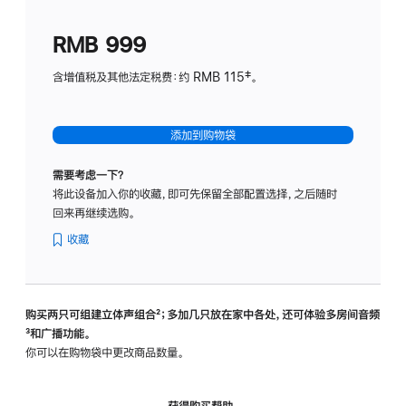
划
(适
RMB 999
用
于
含增值税及其他法定税费：约 RMB 115‡。
HomeP
mini)
添加到购物袋
需要考虑一下？
将此设备加入你的收藏，即可先保留全部配置选择，之后随时
回来再继续选购。
收藏
购买两只可组建立体声组合
脚
²；多加几只放在家中各处，还可体验多‍房‍间音频
脚
³和广播功能。
注
注
你可以在购物袋中更改商品数量。
获得购买帮助，