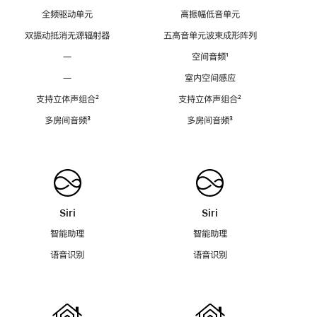
全频驱动单元
高振幅低音单元
双振动抵消无源辐射器
五高音单元波束成形阵列
—
空间音频
脚
¹
注
—
室内空间感应
支持立体声组合
脚
²
支持立体声组合
脚
²
注
注
多房间音频
脚
³
多房间音频
脚
³
注
注
Siri
Siri
智能助理
智能助理
语音识别
语音识别