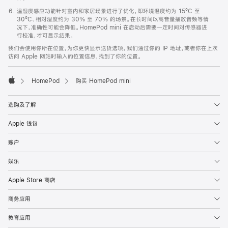
温湿度感应功能针对室内和家居场景进行了优化，即环境温度约为 15ºC 至
30ºC、相对湿度约为 30% 至 70% 的场景。在长时间以高音量播放音频等情
况下，准确性可能会降低。HomePod mini 在启动后需要一定时间对传感器进
行校准，才可显示结果。
我们会使用你所在位置，为你更快显示送货选项。我们通过你的 IP 地址，或者你在上次
访问 Apple 网站时输入的位置信息，找到了你的位置。
HomePod
购买 HomePod mini
Apple
选购及了解
Apple 钱包
账户
娱乐
Apple Store 商店
商务应用
教育应用