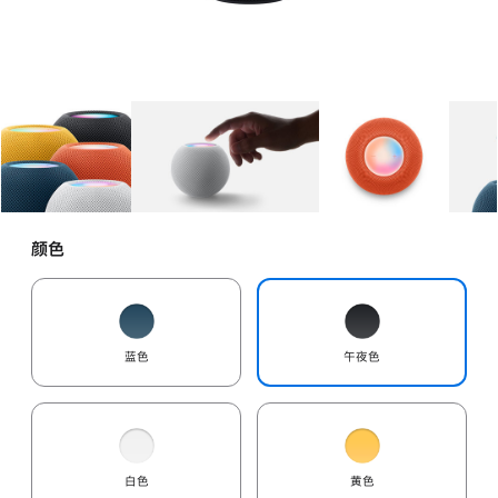
图库
图像
1
图库
图像
2
图库
图像
3
颜色
蓝色
午夜色
白色
黄色