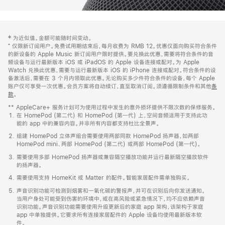
网
脚
‡ 为近似值。金额可能随时间变动。
注
页
⁺ 仅限新订阅用户。免费试用期结束后，每月收费为 RMB 12。优惠仅面向购买符合条件
页
的新设备的 Apple Music 新订阅用户限时提供。要兑换此优惠，需要将符合条件的音
频设备与运行最新版本 iOS 或 iPadOS 的 Apple 设备连接或配对。为 Apple
脚
Watch 兑换此优惠，需要与运行最新版本 iOS 的 iPhone 连接或配对。符合条件的设
备激活后，需要在 3 个月内领取此优惠。无论购买多少件符合条件的设备，每个 Apple
账户仅可享受一次优惠。会员方案将自动续订，直至取消订阅。须遵循限制条件和其他
条
款
。
(在
新
** AppleCare+ 服务计划可为使用过程中发生的意外损坏提供不限次数的保修服务。
窗
在 HomePod (第二代) 和 HomePod (第一代) 上，空间音频适用于支持此功
口
能的 app 中的兼容内容。并非所有内容都支持杜比全景声。
中
打
组建 HomePod 立体声组合需要使用两部同款 HomePod 扬声器，如两部
开)
HomePod mini、两部 HomePod (第二代) 或两部 HomePod (第一代)。
需要使用多部 HomePod 扬声器或兼容隔空播放功能并运行最新隔空播放软件
的扬声器。
需要使用支持 HomeKit 或 Matter 的配件。智能家居配件需单独购买。
声音识别功能可检测到烟雾和一氧化碳的警报声，并可在识别后向你发送通知。
当用户身处可能受到伤害的环境中，或在高风险或紧急情况下，均不应依赖声音
识别功能。声音识别功能需要使用升级更新后的家庭 app 架构，该架构于家庭
app 中单独提供。它要求所有连接家居配件的 Apple 设备均使用最新版本软
件。