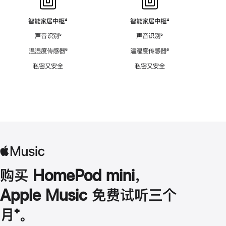
智能家居中枢
脚
⁴
智能家居中枢
脚
⁴
注
注
声音识别
脚
⁵
声音识别
脚
⁵
注
注
温湿度传感器
脚
⁶
温湿度传感器
脚
⁶
注
注
私密又安全
私密又安全
购买 HomePod mini，
Apple Music 免费试听三个
月
脚
⁺。