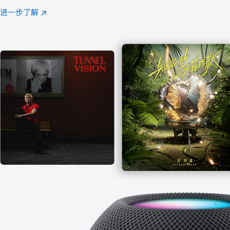
注
进一步了解
Apple
(在
Music
新
窗
口
中
打
开)