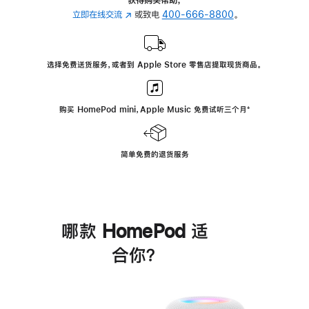
立即在线交流
(在
或致电
400-666-8800
。
新
窗
口
选择免费送货服务，或者到 Apple Store 零售店提取现货商品。
中
打
开)
购买 HomePod mini，Apple Music 免费试听三个月
脚
⁺
注
简单免费的退货服务
哪款 HomePod 适
合你？
进
一
步