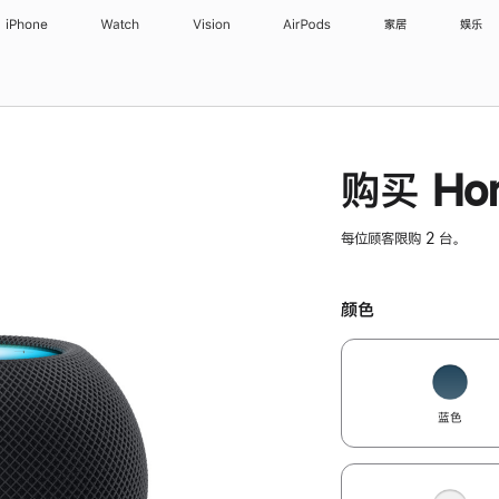
iPhone
Watch
Vision
AirPods
家居
娱乐
购买 Hom
每位顾客限购 2 台。
颜色
蓝色