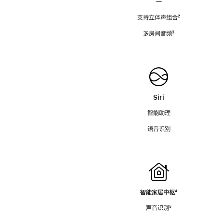
—
支持立体声组合
脚
²
注
多房间音频
脚
³
注
Siri
智能助理
语音识别
智能家居中枢
脚
⁴
注
声音识别
脚
⁵