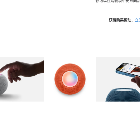
你可以在购物袋中更改商品
获得购买帮助，
立
图库
图像
2
图库
图像
3
图