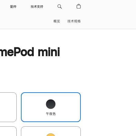
配件
技术支持
概览
技术规格
ePod mini
午夜色