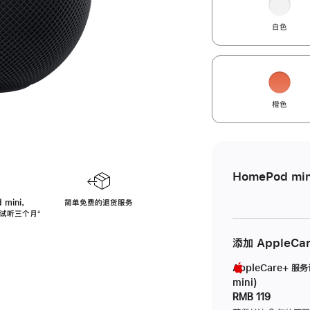
白色
橙色
HomePod min
 mini，
简单免费的退货服务
免费试听三个月
脚
⁺
注
添加 AppleCa
AppleCare+ 服
mini)
RMB 119