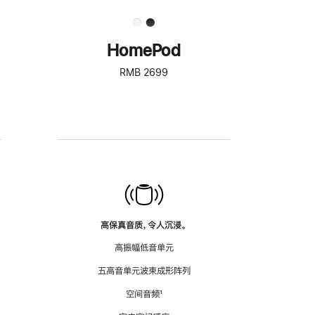
HomePod
RMB 2699
高保真音质，令人沉浸。
高振幅低音单元
五高音单元波束成形阵列
空间音频
脚
¹
注