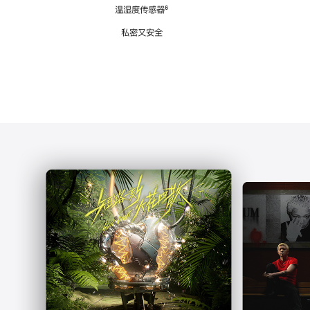
注
温湿度传感器
脚
⁶
注
私密又安全