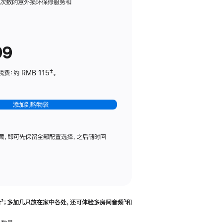
务
限次数的意外损坏保修服务和
计
划
(适
99
用
于
：约 RMB 115‡。
HomePod
mini)
添加到购物袋
藏，即可先保留全部配置选择，之后随时回
合
脚
²；多加几只放在家中各处，还可体验多‍房‍间音频
脚
³和
注
注