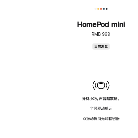
HomePod mini
RMB 999
HomePod
当前浏览
mini
身材小巧，声音超震撼。
全频驱动单元
双振动抵消无源辐射器
—