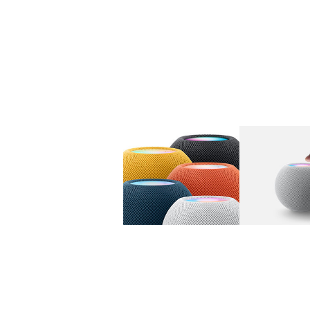
图库
图像
1