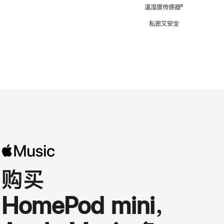
注
温湿度传感器
脚
⁶
注
私密又安全
购买
HomePod mini，