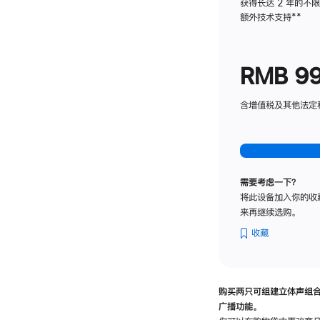
获得长达 2 年的不
额外技术支持
脚
**
注
RMB 9
含增值税及其他法定税费
需要考虑一下？
将此设备加入你的收
来再继续选购。
收藏
购买两只可组建立体声组
广播功能。