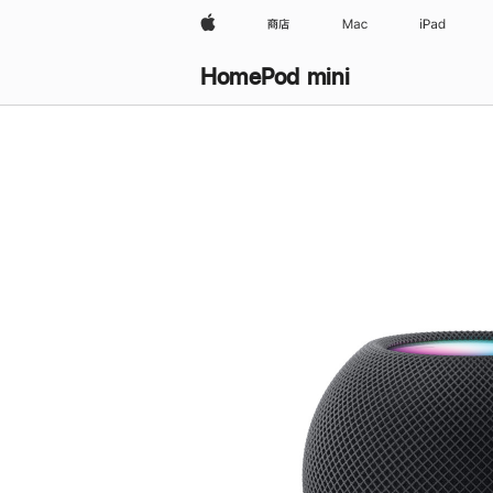
Apple
商店
Mac
iPad
HomePod mini
购
买
HomePod mini