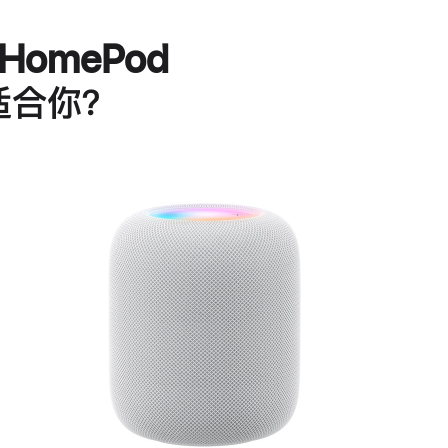
HomePod
适合你？
进
一
步
了
解
HomePod<