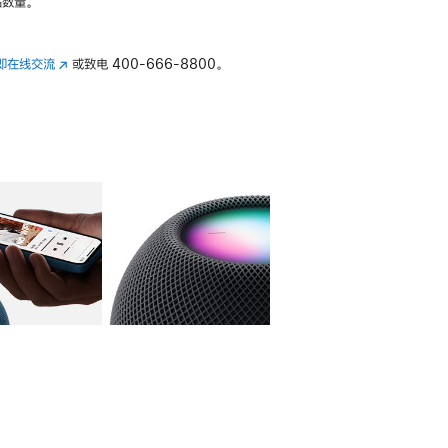
数量。
即在线交流
(在
或致电
400-666-8800。
新
窗
口
中
打
开)
库
图像
4
图库
图像
5