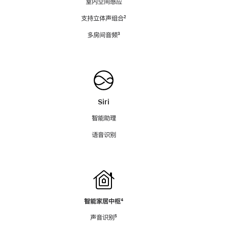
室内空间感应
支持立体声组合
脚
²
注
多房间音频
脚
³
注
Siri
智能助理
语音识别
智能家居中枢
脚
⁴
注
声音识别
脚
⁵