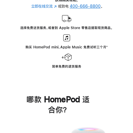
立即在线交流
(在
或致电
400-666-8800
。
新
窗
口
选择免费送货服务，或者到 Apple Store 零售店提取现货商品。
中
打
开)
购买 HomePod mini，Apple Music 免费试听三个月
脚
⁺
注
简单免费的退货服务
哪款 HomePod 适
合你？
进
一
步