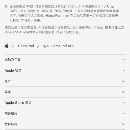
温湿度感应功能针对室内和家居场景进行了优化，即环境温度约为 15ºC 至
30ºC、相对湿度约为 30% 至 70% 的场景。在长时间以高音量播放音频等情
况下，准确性可能会降低。HomePod mini 在启动后需要一定时间对传感器进
行校准，才可显示结果。
我们会使用你所在位置，为你更快显示送货选项。我们通过你的 IP 地址，或者你在上次
访问 Apple 网站时输入的位置信息，找到了你的位置。
HomePod
购买 HomePod mini
Apple
选购及了解
Apple 钱包
账户
娱乐
Apple Store 商店
商务应用
教育应用