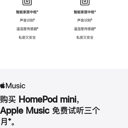
智能家居中枢
脚
⁴
智能家居中枢
脚
⁴
注
注
声音识别
脚
⁵
声音识别
脚
⁵
注
注
温湿度传感器
脚
⁶
温湿度传感器
脚
⁶
注
注
私密又安全
私密又安全
购买 HomePod mini，
Apple Music 免费试听三个
月
脚
⁺。