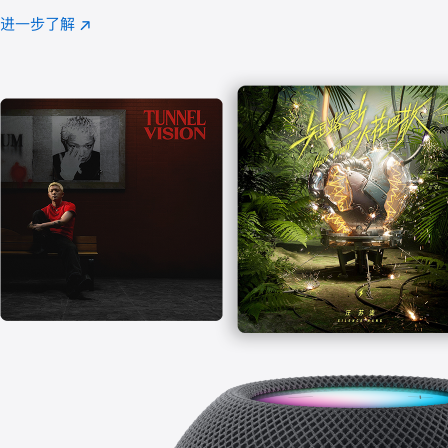
注
进一步了解
Apple
(在
Music
新
窗
口
中
打
开)