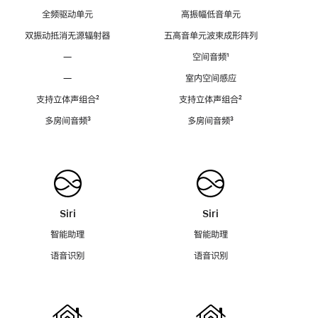
全频驱动单元
高振幅低音单元
双振动抵消无源辐射器
五高音单元波束成形阵列
—
空间音频
脚
¹
注
—
室内空间感应
支持立体声组合
脚
²
支持立体声组合
脚
²
注
注
多房间音频
脚
³
多房间音频
脚
³
注
注
Siri
Siri
智能助理
智能助理
语音识别
语音识别