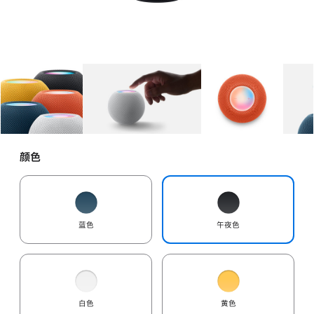
图库
图像
1
图库
图像
2
图库
图像
3
颜色
蓝色
午夜色
白色
黄色