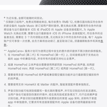
网
脚
‡ 为近似值。金额可能随时间变动。
注
页
⁺ 仅限新订阅用户。免费试用期结束后，每月收费为 RMB 12。优惠仅面向购买符合条件
页
的新设备的 Apple Music 新订阅用户限时提供。要兑换此优惠，需要将符合条件的音
频设备与运行最新版本 iOS 或 iPadOS 的 Apple 设备连接或配对。为 Apple
脚
Watch 兑换此优惠，需要与运行最新版本 iOS 的 iPhone 连接或配对。符合条件的设
备激活后，需要在 3 个月内领取此优惠。无论购买多少件符合条件的设备，每个 Apple
账户仅可享受一次优惠。会员方案将自动续订，直至取消订阅。须遵循限制条件和其他
条
款
。
(在
新
** AppleCare+ 服务计划可为使用过程中发生的意外损坏提供不限次数的保修服务。
窗
在 HomePod (第二代) 和 HomePod (第一代) 上，空间音频适用于支持此功
口
能的 app 中的兼容内容。并非所有内容都支持杜比全景声。
中
打
组建 HomePod 立体声组合需要使用两部同款 HomePod 扬声器，如两部
开)
HomePod mini、两部 HomePod (第二代) 或两部 HomePod (第一代)。
需要使用多部 HomePod 扬声器或兼容隔空播放功能并运行最新隔空播放软件
的扬声器。
需要使用支持 HomeKit 或 Matter 的配件。智能家居配件需单独购买。
声音识别功能可检测到烟雾和一氧化碳的警报声，并可在识别后向你发送通知。
当用户身处可能受到伤害的环境中，或在高风险或紧急情况下，均不应依赖声音
识别功能。声音识别功能需要使用升级更新后的家庭 app 架构，该架构于家庭
app 中单独提供。它要求所有连接家居配件的 Apple 设备均使用最新版本软
件。