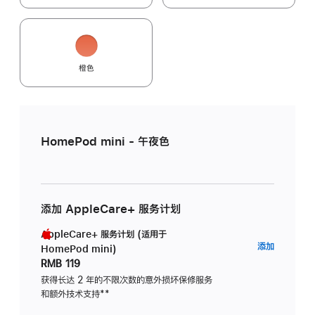
橙色
HomePod mini - 午夜色
添加 AppleCare+ 服务计划
AppleCare+ 服务计划 (适用于
AppleC
添加
HomePod mini)
服
RMB 119
务
获得长达 2 年的不限次数的意外损坏保修服务
和额外技术支持
脚
**
计
注