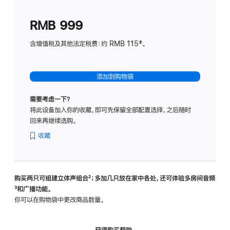
划
(适
RMB 999
用
于
含增值税及其他法定税费：约 RMB 115‡。
HomeP
mini)
添加到购物袋
需要考虑一下？
将此设备加入你的收藏，即可先保留全部配置选择，之后随时
回来再继续选购。
收藏
购买两只可组建立体声组合
脚
²；多加几只放在家中各处，还可体验多‍房‍间音频
脚
³和广播功能。
注
注
你可以在购物袋中更改商品数量。
获得购买帮助，