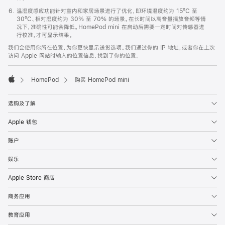
温湿度感应功能针对室内和家居场景进行了优化，即环境温度约为 15ºC 至
30ºC、相对湿度约为 30% 至 70% 的场景。在长时间以高音量播放音频等情
况下，准确性可能会降低。HomePod mini 在启动后需要一定时间对传感器进
行校准，才可显示结果。
我们会使用你所在位置，为你更快显示送货选项。我们通过你的 IP 地址，或者你在上次
访问 Apple 网站时输入的位置信息，找到了你的位置。
HomePod
购买 HomePod mini
Apple
选购及了解
Apple 钱包
账户
娱乐
Apple Store 商店
商务应用
教育应用