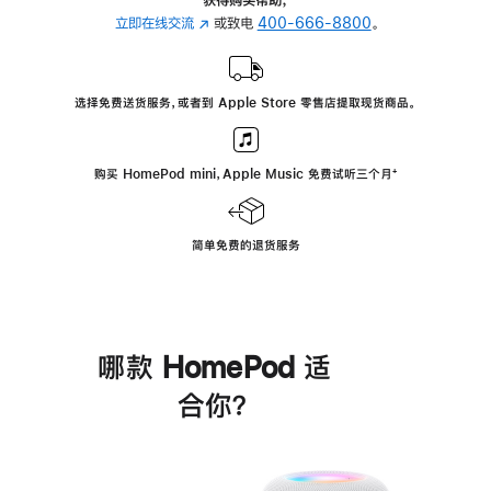
立即在线交流
(在
或致电
400-666-8800
。
新
窗
口
选择免费送货服务，或者到 Apple Store 零售店提取现货商品。
中
打
开)
购买 HomePod mini，Apple Music 免费试听三个月
脚
⁺
注
简单免费的退货服务
哪款 HomePod 适
合你？
进
一
步