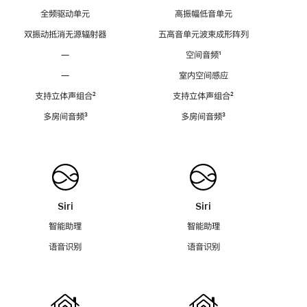
全频驱动单元
高振幅低音单元
双振动抵消无源辐射器
五高音单元波束成形阵列
—
空间音频
脚
¹
注
—
室内空间感应
支持立体声组合
脚
²
支持立体声组合
脚
²
注
注
多房间音频
脚
³
多房间音频
脚
³
注
注
Siri
Siri
智能助理
智能助理
语音识别
语音识别