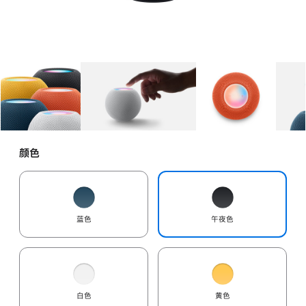
图库
图像
1
图库
图像
2
图库
图像
3
颜色
蓝色
午夜色
白色
黄色