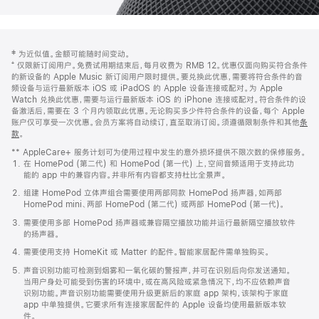
网
脚
‡ 为近似值。金额可能随时间变动。
注
页
⁺ 仅限新订阅用户。免费试用期结束后，每月收费为 RMB 12。优惠仅面向购买符合条件
页
的新设备的 Apple Music 新订阅用户限时提供。要兑换此优惠，需要将符合条件的音
频设备与运行最新版本 iOS 或 iPadOS 的 Apple 设备连接或配对。为 Apple
脚
Watch 兑换此优惠，需要与运行最新版本 iOS 的 iPhone 连接或配对。符合条件的设
备激活后，需要在 3 个月内领取此优惠。无论购买多少件符合条件的设备，每个 Apple
账户仅可享受一次优惠。会员方案将自动续订，直至取消订阅。须遵循限制条件和其他
条
款
。
(在
新
** AppleCare+ 服务计划可为使用过程中发生的意外损坏提供不限次数的保修服务。
窗
在 HomePod (第二代) 和 HomePod (第一代) 上，空间音频适用于支持此功
口
能的 app 中的兼容内容。并非所有内容都支持杜比全景声。
中
打
组建 HomePod 立体声组合需要使用两部同款 HomePod 扬声器，如两部
开)
HomePod mini、两部 HomePod (第二代) 或两部 HomePod (第一代)。
需要使用多部 HomePod 扬声器或兼容隔空播放功能并运行最新隔空播放软件
的扬声器。
需要使用支持 HomeKit 或 Matter 的配件。智能家居配件需单独购买。
声音识别功能可检测到烟雾和一氧化碳的警报声，并可在识别后向你发送通知。
当用户身处可能受到伤害的环境中，或在高风险或紧急情况下，均不应依赖声音
识别功能。声音识别功能需要使用升级更新后的家庭 app 架构，该架构于家庭
app 中单独提供。它要求所有连接家居配件的 Apple 设备均使用最新版本软
件。