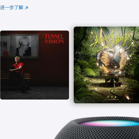
注
进一步了解
Apple
(在
Music
新
窗
口
中
打
开)