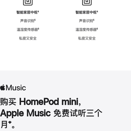
智能家居中枢
脚
⁴
智能家居中枢
脚
⁴
注
注
声音识别
脚
⁵
声音识别
脚
⁵
注
注
温湿度传感器
脚
⁶
温湿度传感器
脚
⁶
注
注
私密又安全
私密又安全
购买 HomePod mini，
Apple Music 免费试听三个
月
脚
⁺。