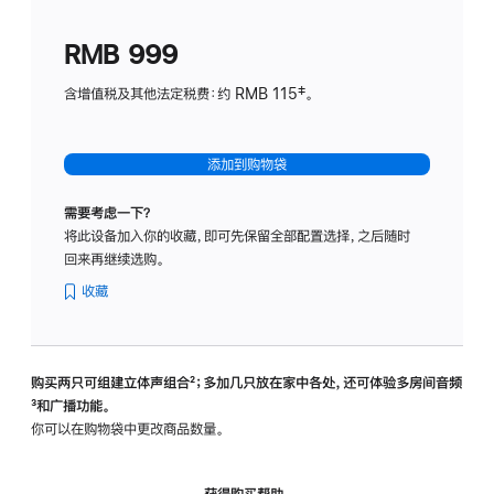
划
(适
RMB 999
用
于
含增值税及其他法定税费：约 RMB 115‡。
HomeP
mini)
添加到购物袋
需要考虑一下？
将此设备加入你的收藏，即可先保留全部配置选择，之后随时
回来再继续选购。
收藏
购买两只可组建立体声组合
脚
²；多加几只放在家中各处，还可体验多‍房‍间音频
脚
³和广播功能。
注
注
你可以在购物袋中更改商品数量。
获得购买帮助，