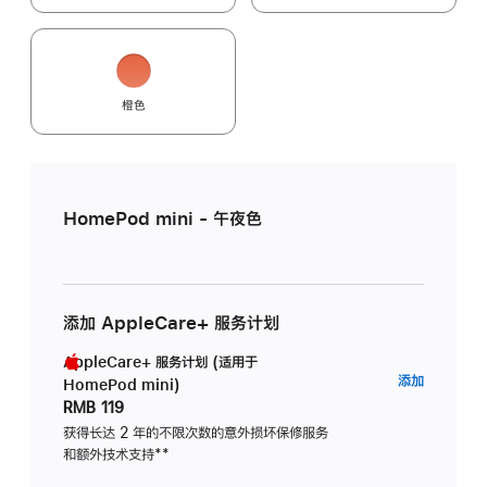
橙色
HomePod mini - 午夜色
添加 AppleCare+ 服务计划
AppleCare+ 服务计划 (适用于
AppleC
添加
HomePod mini)
服
RMB 119
务
获得长达 2 年的不限次数的意外损坏保修服务
和额外技术支持
脚
**
计
注