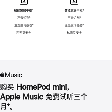
智能家居中枢
脚
⁴
智能家居中枢
脚
⁴
注
注
声音识别
脚
⁵
声音识别
脚
⁵
注
注
温湿度传感器
脚
⁶
温湿度传感器
脚
⁶
注
注
私密又安全
私密又安全
购买 HomePod mini，
Apple Music 免费试听三个
月
脚
⁺。