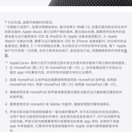
网
脚
‡ 为近似值。金额可能随时间变动。
注
页
⁺ 仅限新订阅用户。免费试用期结束后，每月收费为 RMB 12。优惠仅面向购买符合条件
页
的新设备的 Apple Music 新订阅用户限时提供。要兑换此优惠，需要将符合条件的音
频设备与运行最新版本 iOS 或 iPadOS 的 Apple 设备连接或配对。为 Apple
脚
Watch 兑换此优惠，需要与运行最新版本 iOS 的 iPhone 连接或配对。符合条件的设
备激活后，需要在 3 个月内领取此优惠。无论购买多少件符合条件的设备，每个 Apple
账户仅可享受一次优惠。会员方案将自动续订，直至取消订阅。须遵循限制条件和其他
条
款
。
(在
新
** AppleCare+ 服务计划可为使用过程中发生的意外损坏提供不限次数的保修服务。
窗
在 HomePod (第二代) 和 HomePod (第一代) 上，空间音频适用于支持此功
口
能的 app 中的兼容内容。并非所有内容都支持杜比全景声。
中
打
组建 HomePod 立体声组合需要使用两部同款 HomePod 扬声器，如两部
开)
HomePod mini、两部 HomePod (第二代) 或两部 HomePod (第一代)。
需要使用多部 HomePod 扬声器或兼容隔空播放功能并运行最新隔空播放软件
的扬声器。
需要使用支持 HomeKit 或 Matter 的配件。智能家居配件需单独购买。
声音识别功能可检测到烟雾和一氧化碳的警报声，并可在识别后向你发送通知。
当用户身处可能受到伤害的环境中，或在高风险或紧急情况下，均不应依赖声音
识别功能。声音识别功能需要使用升级更新后的家庭 app 架构，该架构于家庭
app 中单独提供。它要求所有连接家居配件的 Apple 设备均使用最新版本软
件。