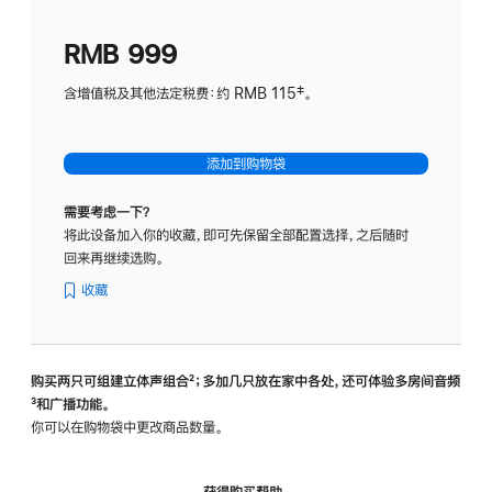
划
(适
RMB 999
用
于
含增值税及其他法定税费：约 RMB 115‡。
HomeP
mini)
添加到购物袋
需要考虑一下？
将此设备加入你的收藏，即可先保留全部配置选择，之后随时
回来再继续选购。
收藏
购买两只可组建立体声组合
脚
²；多加几只放在家中各处，还可体验多‍房‍间音频
脚
³和广播功能。
注
注
你可以在购物袋中更改商品数量。
获得购买帮助，