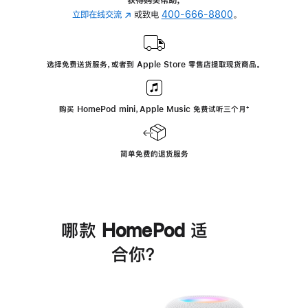
立即在线交流
(在
或致电
400-666-8800
。
新
窗
口
选择免费送货服务，或者到 Apple Store 零售店提取现货商品。
中
打
开)
购买 HomePod mini，Apple Music 免费试听三个月
脚
⁺
注
简单免费的退货服务
哪款 HomePod 适
合你？
进
一
步