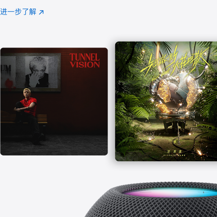
注
进一步了解
Apple
(在
Music
新
窗
口
中
打
开)