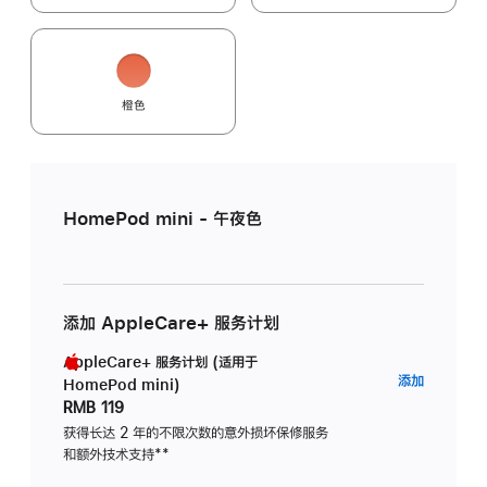
橙色
HomePod mini - 午夜色
添加 AppleCare+ 服务计划
AppleCare+ 服务计划 (适用于
AppleC
添加
HomePod mini)
服
RMB 119
务
获得长达 2 年的不限次数的意外损坏保修服务
和额外技术支持
脚
**
计
注