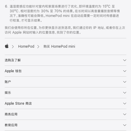
温湿度感应功能针对室内和家居场景进行了优化，即环境温度约为 15ºC 至
30ºC、相对湿度约为 30% 至 70% 的场景。在长时间以高音量播放音频等情
况下，准确性可能会降低。HomePod mini 在启动后需要一定时间对传感器进
行校准，才可显示结果。
我们会使用你所在位置，为你更快显示送货选项。我们通过你的 IP 地址，或者你在上次
访问 Apple 网站时输入的位置信息，找到了你的位置。
HomePod
购买 HomePod mini
Apple
选购及了解
Apple 钱包
账户
娱乐
Apple Store 商店
商务应用
教育应用