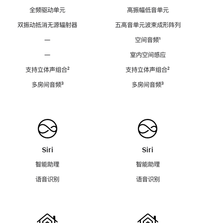
全频驱动单元
高振幅低音单元
双振动抵消无源辐射器
五高音单元波束成形阵列
—
空间音频
脚
¹
注
—
室内空间感应
支持立体声组合
脚
²
支持立体声组合
脚
²
注
注
多房间音频
脚
³
多房间音频
脚
³
注
注
Siri
Siri
智能助理
智能助理
语音识别
语音识别