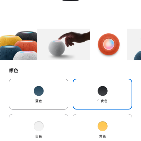
图库
图像
1
图库
图像
2
图库
图像
3
颜色
蓝色
午夜色
白色
黄色