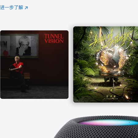
注
进一步了解
Apple
(在
Music
新
窗
口
中
打
开)