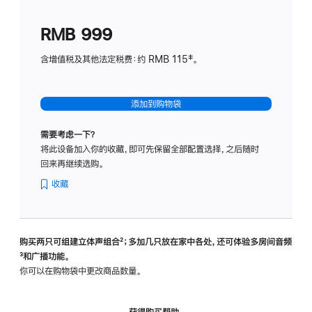
划
(适
RMB 999
用
于
含增值税及其他法定税费：约 RMB 115‡。
HomeP
mini)
添加到购物袋
需要考虑一下？
将此设备加入你的收藏，即可先保留全部配置选择，之后随时
回来再继续选购。
收藏
购买两只可组建立体声组合
脚
²；多加几只放在家中各处，还可体验多‍房‍间音频
脚
³和广播功能。
注
注
你可以在购物袋中更改商品数量。
获得购买帮助，