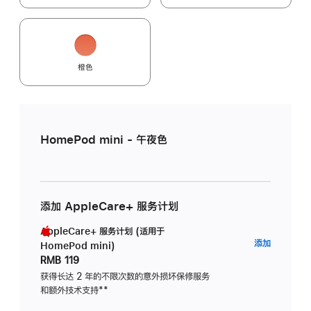
橙色
HomePod mini - 午夜色
添加 AppleCare+ 服务计划
AppleCare+ 服务计划 (适用于
AppleC
添加
HomePod mini)
服
RMB 119
务
获得长达 2 年的不限次数的意外损坏保修服务
和额外技术支持
脚
**
计
注