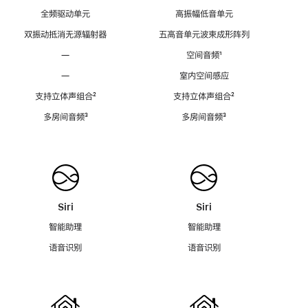
全频驱动单元
高振幅低音单元
双振动抵消无源辐射器
五高音单元波束成形阵列
—
空间音频
脚
¹
注
—
室内空间感应
支持立体声组合
脚
²
支持立体声组合
脚
²
注
注
多房间音频
脚
³
多房间音频
脚
³
注
注
Siri
Siri
智能助理
智能助理
语音识别
语音识别