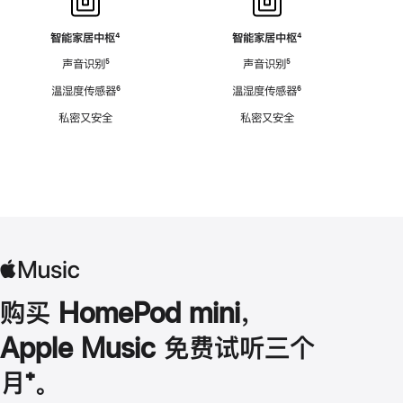
智能家居中枢
脚
⁴
智能家居中枢
脚
⁴
注
注
声音识别
脚
⁵
声音识别
脚
⁵
注
注
温湿度传感器
脚
⁶
温湿度传感器
脚
⁶
注
注
私密又安全
私密又安全
购买 HomePod mini，
Apple Music 免费试听三个
月
脚
⁺。