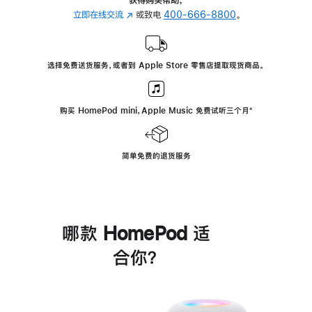
立即在线交流
(在
或致电
400-666-8800
。
新
窗
口
选择免费送货服务，或者到 Apple Store 零售店提取现货商品。
中
打
开)
购买 HomePod mini，Apple Music 免费试听三个月
脚
⁺
注
简单免费的退货服务
哪款 HomePod 适
合你？
进
一
步