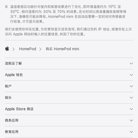
温湿度感应功能针对室内和家居场景进行了优化，即环境温度约为 15ºC 至
30ºC、相对湿度约为 30% 至 70% 的场景。在长时间以高音量播放音频等情
况下，准确性可能会降低。HomePod mini 在启动后需要一定时间对传感器进
行校准，才可显示结果。
我们会使用你所在位置，为你更快显示送货选项。我们通过你的 IP 地址，或者你在上次
访问 Apple 网站时输入的位置信息，找到了你的位置。
HomePod
购买 HomePod mini
Apple
选购及了解
Apple 钱包
账户
娱乐
Apple Store 商店
商务应用
教育应用