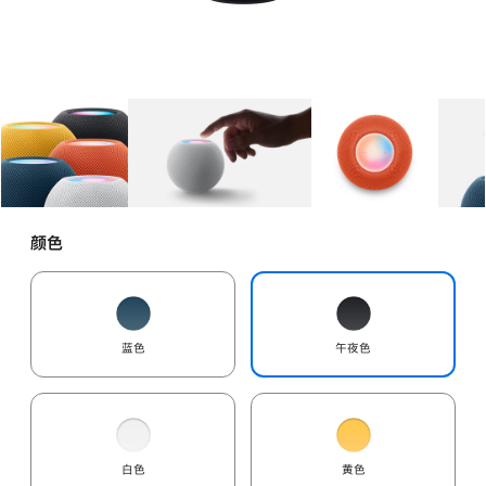
图库
图像
1
图库
图像
2
图库
图像
3
颜色
蓝色
午夜色
白色
黄色