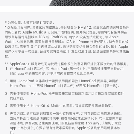
网
脚
‡ 为近似值。金额可能随时间变动。
注
页
⁺ 仅限新订阅用户。免费试用期结束后，每月收费为 RMB 12。优惠仅面向购买符合条件
页
的新设备的 Apple Music 新订阅用户限时提供。要兑换此优惠，需要将符合条件的音
频设备与运行最新版本 iOS 或 iPadOS 的 Apple 设备连接或配对。为 Apple
脚
Watch 兑换此优惠，需要与运行最新版本 iOS 的 iPhone 连接或配对。符合条件的设
备激活后，需要在 3 个月内领取此优惠。无论购买多少件符合条件的设备，每个 Apple
账户仅可享受一次优惠。会员方案将自动续订，直至取消订阅。须遵循限制条件和其他
条
款
。
(在
新
** AppleCare+ 服务计划可为使用过程中发生的意外损坏提供不限次数的保修服务。
窗
在 HomePod (第二代) 和 HomePod (第一代) 上，空间音频适用于支持此功
口
能的 app 中的兼容内容。并非所有内容都支持杜比全景声。
中
打
组建 HomePod 立体声组合需要使用两部同款 HomePod 扬声器，如两部
开)
HomePod mini、两部 HomePod (第二代) 或两部 HomePod (第一代)。
需要使用多部 HomePod 扬声器或兼容隔空播放功能并运行最新隔空播放软件
的扬声器。
需要使用支持 HomeKit 或 Matter 的配件。智能家居配件需单独购买。
声音识别功能可检测到烟雾和一氧化碳的警报声，并可在识别后向你发送通知。
当用户身处可能受到伤害的环境中，或在高风险或紧急情况下，均不应依赖声音
识别功能。声音识别功能需要使用升级更新后的家庭 app 架构，该架构于家庭
app 中单独提供。它要求所有连接家居配件的 Apple 设备均使用最新版本软
件。