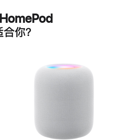
HomePod
适合你？
进
一
步
了
解
HomePod<