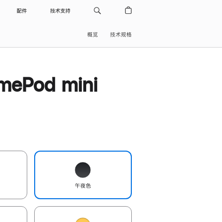
配件
技术支持
概览
技术规格
ePod mini
午夜色