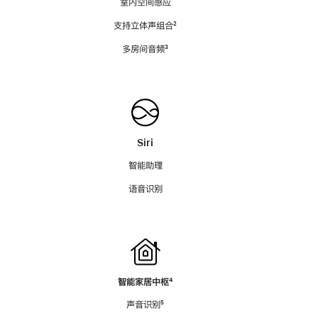
室内空间感应
支持立体声组合
脚
²
注
多房间音频
脚
³
注
Siri
智能助理
语音识别
智能家居中枢
脚
⁴
注
声音识别
脚
⁵