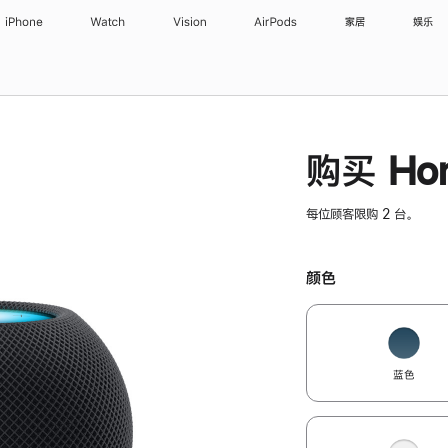
iPhone
Watch
Vision
AirPods
家居
娱乐
购买 Hom
每位顾客限购 2 台。
颜色
蓝色