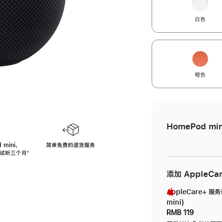
白色
橙色
HomePod min
 mini，
简单免费的退货服务
免费试听三个月
脚
⁺
注
添加 AppleCa
AppleCare+ 服
mini)
RMB 119