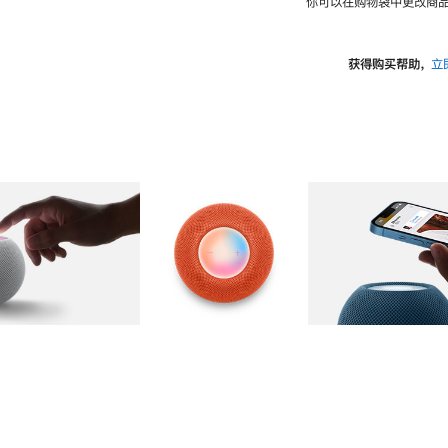
你可以在购物袋中更改商品
获得购买帮助，
立
图库
图像
2
图库
图像
3
图