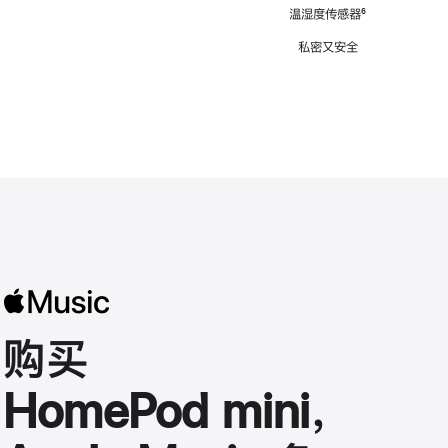
注
温湿度传感器
脚
⁶
注
私密又安全
购买
HomePod mini，