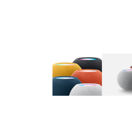
图库
图像
1