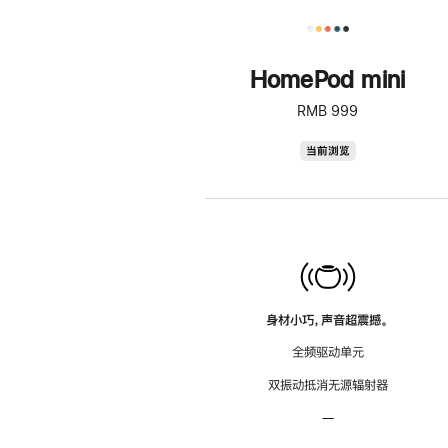
HomePod mini
RMB 999
HomePod
当前浏览
mini
身材小巧，声音超震撼。
全频驱动单元
双振动抵消无源辐射器
—