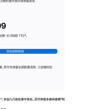
务
限次数的意外损坏保修服务和
计
划
(适
99
用
于
：约 RMB 115‡。
HomePod
mini)
添加到购物袋
藏，即可先保留全部配置选择，之后随时回
合
脚
²；多加几只放在家中各处，还可体验多‍房‍间音频
脚
³和
注
注