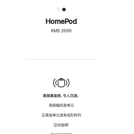
HomePod
RMB 2699
高保真音质，令人沉浸。
高振幅低音单元
五高音单元波束成形阵列
空间音频
脚
¹
注