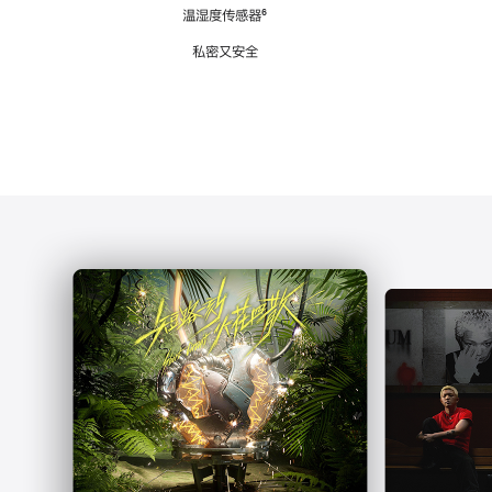
注
温湿度传感器
脚
⁶
注
私密又安全