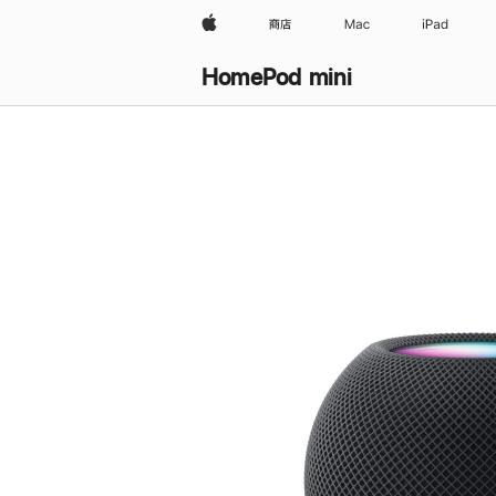
Apple
商店
Mac
iPad
HomePod mini
购
买
HomePod mini