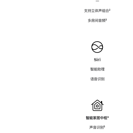
—
支持立体声组合
脚
²
注
多房间音频
脚
³
注
Siri
智能助理
语音识别
智能家居中枢
脚
⁴
注
声音识别
脚
⁵