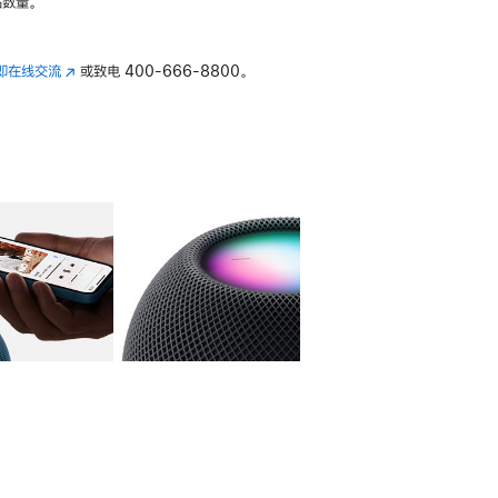
数量。
即在线交流
(在
或致电
400-666-8800。
新
窗
口
中
打
开)
库
图像
4
图库
图像
5