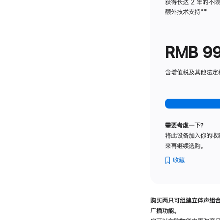
获得长达 2 年的不
额外技术支持
脚
**
注
RMB 9
含增值税及其他法定税费
需要考虑一下？
将此设备加入你的收
来再继续选购。
收藏
购买两只可组建立体声组
广播功能。