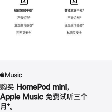
智能家居中枢
脚
⁴
智能家居中枢
脚
⁴
注
注
声音识别
脚
⁵
声音识别
脚
⁵
注
注
温湿度传感器
脚
⁶
温湿度传感器
脚
⁶
注
注
私密又安全
私密又安全
购买 HomePod mini，
Apple Music 免费试听三个
月
脚
⁺。