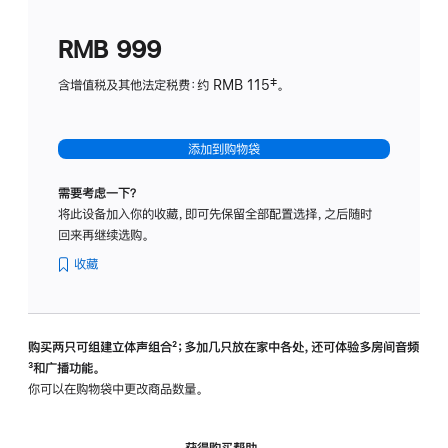
划
(适
RMB 999
用
于
含增值税及其他法定税费：约 RMB 115‡。
HomeP
mini)
添加到购物袋
需要考虑一下？
将此设备加入你的收藏，即可先保留全部配置选择，之后随时
回来再继续选购。
收藏
购买两只可组建立体声组合
脚
²；多加几只放在家中各处，还可体验多‍房‍间音频
脚
³和广播功能。
注
注
你可以在购物袋中更改商品数量。
获得购买帮助，