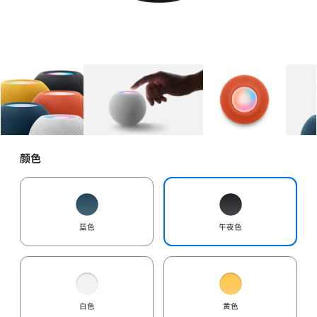
图库
图像
1
图库
图像
2
图库
图像
3
颜色
蓝色
午夜色
白色
黄色