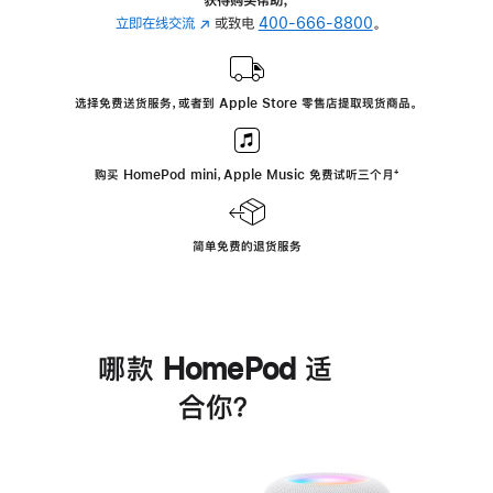
立即在线交流
(在
或致电
400-666-8800
。
新
窗
口
选择免费送货服务，或者到 Apple Store 零售店提取现货商品。
中
打
开)
购买 HomePod mini，Apple Music 免费试听三个月
脚
⁺
注
简单免费的退货服务
哪款 HomePod 适
合你？
进
一
步