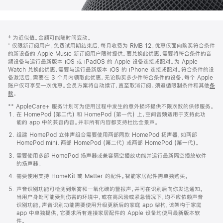
网
脚
‡ 为近似值。金额可能随时间变动。
注
页
⁺ 仅限新订阅用户。免费试用期结束后，每月收费为 RMB 12。优惠仅面向购买符合条件
页
的新设备的 Apple Music 新订阅用户限时提供。要兑换此优惠，需要将符合条件的音
频设备与运行最新版本 iOS 或 iPadOS 的 Apple 设备连接或配对。为 Apple
脚
Watch 兑换此优惠，需要与运行最新版本 iOS 的 iPhone 连接或配对。符合条件的设
备激活后，需要在 3 个月内领取此优惠。无论购买多少件符合条件的设备，每个 Apple
账户仅可享受一次优惠。会员方案将自动续订，直至取消订阅。须遵循限制条件和其他
条
款
。
(在
新
** AppleCare+ 服务计划可为使用过程中发生的意外损坏提供不限次数的保修服务。
窗
在 HomePod (第二代) 和 HomePod (第一代) 上，空间音频适用于支持此功
口
能的 app 中的兼容内容。并非所有内容都支持杜比全景声。
中
打
组建 HomePod 立体声组合需要使用两部同款 HomePod 扬声器，如两部
开)
HomePod mini、两部 HomePod (第二代) 或两部 HomePod (第一代)。
需要使用多部 HomePod 扬声器或兼容隔空播放功能并运行最新隔空播放软件
的扬声器。
需要使用支持 HomeKit 或 Matter 的配件。智能家居配件需单独购买。
声音识别功能可检测到烟雾和一氧化碳的警报声，并可在识别后向你发送通知。
当用户身处可能受到伤害的环境中，或在高风险或紧急情况下，均不应依赖声音
识别功能。声音识别功能需要使用升级更新后的家庭 app 架构，该架构于家庭
app 中单独提供。它要求所有连接家居配件的 Apple 设备均使用最新版本软
件。