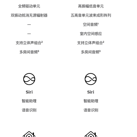
全频驱动单元
高振幅低音单元
双振动抵消无源辐射器
五高音单元波束成形阵列
—
空间音频
脚
¹
注
—
室内空间感应
支持立体声组合
脚
²
支持立体声组合
脚
²
注
注
多房间音频
脚
³
多房间音频
脚
³
注
注
Siri
Siri
智能助理
智能助理
语音识别
语音识别