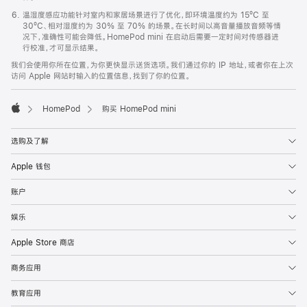
温湿度感应功能针对室内和家居场景进行了优化，即环境温度约为 15ºC 至
30ºC、相对湿度约为 30% 至 70% 的场景。在长时间以高音量播放音频等情
况下，准确性可能会降低。HomePod mini 在启动后需要一定时间对传感器进
行校准，才可显示结果。
我们会使用你所在位置，为你更快显示送货选项。我们通过你的 IP 地址，或者你在上次
访问 Apple 网站时输入的位置信息，找到了你的位置。
HomePod
购买 HomePod mini
Apple
选购及了解
Apple 钱包
账户
娱乐
Apple Store 商店
商务应用
教育应用