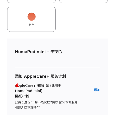
橙色
HomePod mini - 午夜色
添加 AppleCare+ 服务计划
AppleCare+ 服务计划 (适用于
AppleC
添加
HomePod mini)
服
RMB 119
务
获得长达 2 年的不限次数的意外损坏保修服务
和额外技术支持
脚
**
计
注