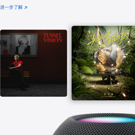
注
进一步了解
Apple
(在
Music
新
窗
口
中
打
开)