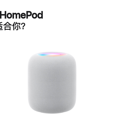
HomePod
适合你？
进
一
步
了
解
HomePod<