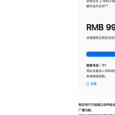
获得长达 2 年的不
额外技术支持
脚
**
注
RMB 9
含增值税及其他法定税费
需要考虑一下？
将此设备加入你的收
来再继续选购。
收藏
购买两只可组建立体声组
广播功能。