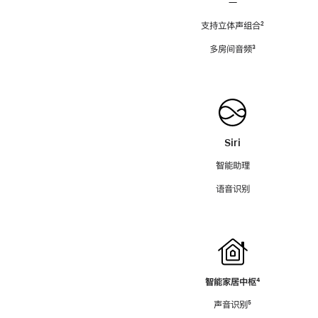
—
支持立体声组合
脚
²
注
多房间音频
脚
³
注
Siri
智能助理
语音识别
智能家居中枢
脚
⁴
注
声音识别
脚
⁵