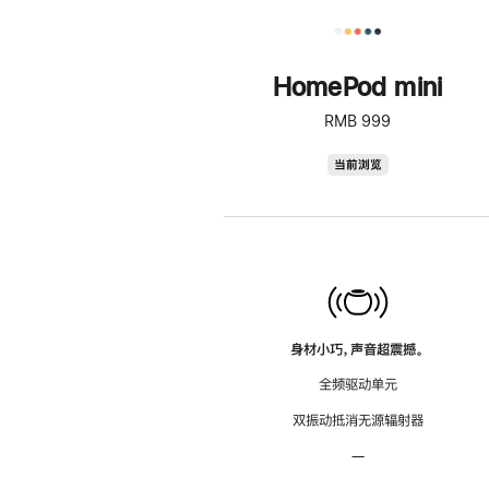
HomePod mini
RMB 999
HomePod
当前浏览
mini
身材小巧，声音超震撼。
全频驱动单元
双振动抵消无源辐射器
—