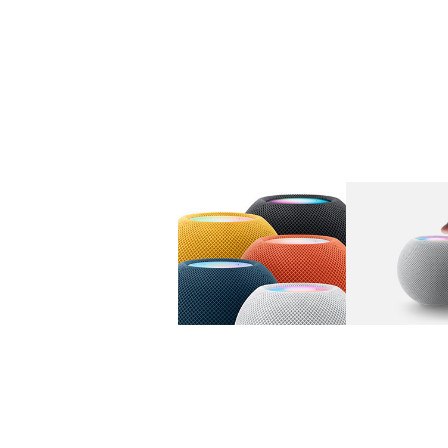
图库
图像
1