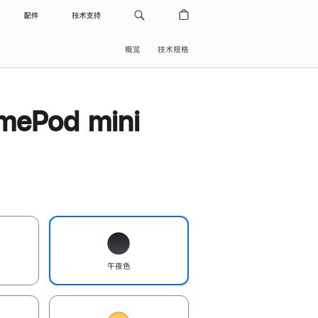
配件
技术支持
概览
技术规格
ePod mini
午夜色