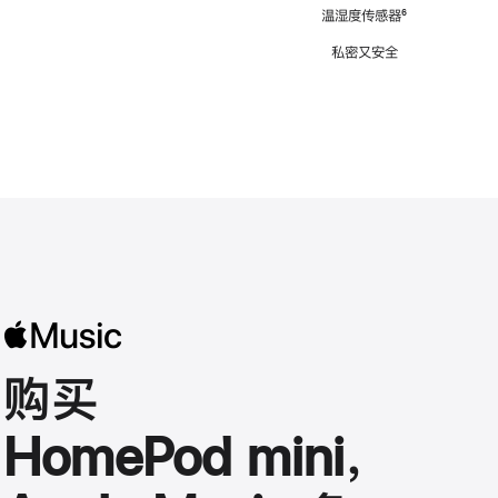
注
温湿度传感器
脚
⁶
注
私密又安全
购买
HomePod mini，