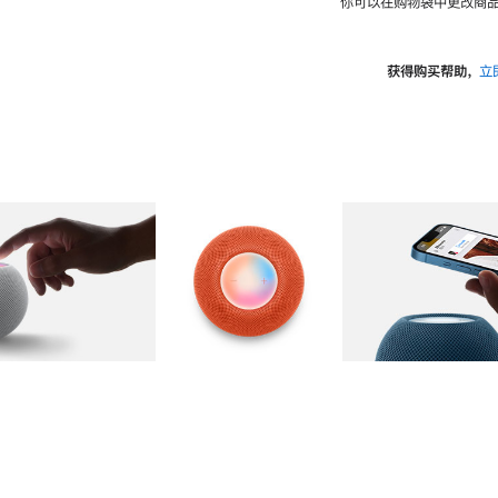
你可以在购物袋中更改商品
获得购买帮助，
立
图库
图像
2
图库
图像
3
图