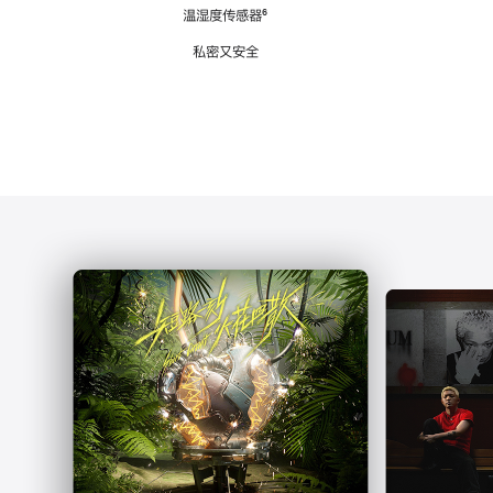
注
温湿度传感器
脚
⁶
注
私密又安全