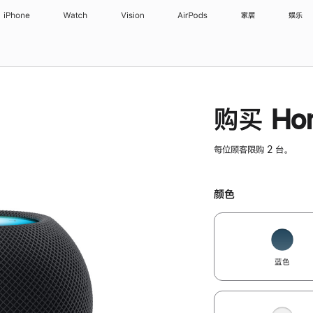
iPhone
Watch
Vision
AirPods
家居
娱乐
购买 Hom
每位顾客限购 2 台。
颜色
蓝色