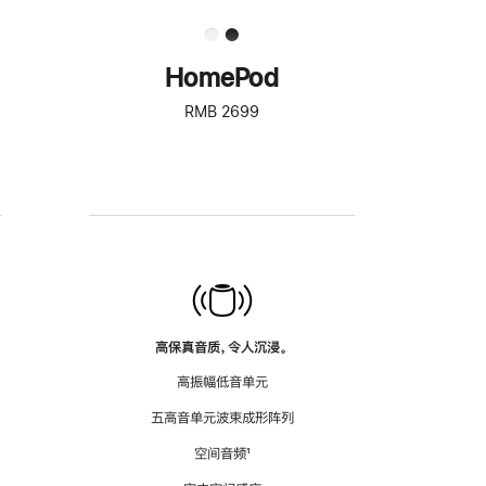
HomePod
RMB 2699
高保真音质，令人沉浸。
高振幅低音单元
五高音单元波束成形阵列
空间音频
脚
¹
注