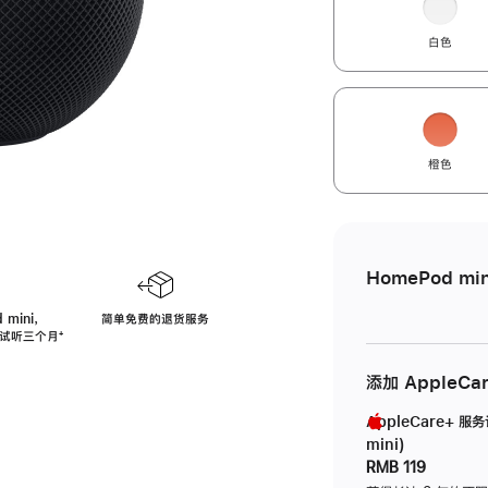
白色
橙色
HomePod min
 mini，
简单免费的退货服务
免费试听三个月
脚
⁺
注
添加 AppleCa
AppleCare+ 服
mini)
RMB 119