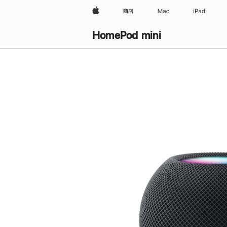
Apple
商店
Mac
iPad
HomePod mini
购
买
HomePod mini