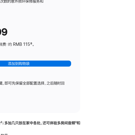
务
限次数的意外损坏保修服务和
计
划
(适
99
用
于
：约 RMB 115‡。
HomePod
mini)
添加到购物袋
藏，即可先保留全部配置选择，之后随时回
合
脚
²；多加几只放在家中各处，还可体验多‍房‍间音频
脚
³和
注
注