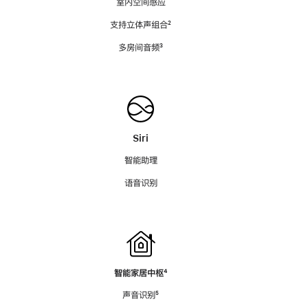
室内空间感应
支持立体声组合
脚
²
注
多房间音频
脚
³
注
Siri
智能助理
语音识别
智能家居中枢
脚
⁴
注
声音识别
脚
⁵