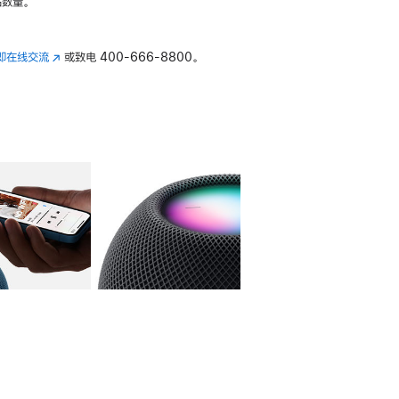
数量。
即在线交流
(在
或致电
400-666-8800。
新
窗
口
中
打
开)
库
图像
4
图库
图像
5