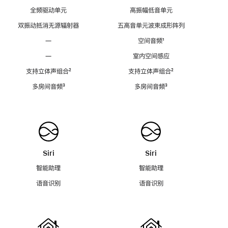
全频驱动单元
高振幅低音单元
双振动抵消无源辐射器
五高音单元波束成形阵列
—
空间音频
脚
¹
注
—
室内空间感应
支持立体声组合
脚
²
支持立体声组合
脚
²
注
注
多房间音频
脚
³
多房间音频
脚
³
注
注
Siri
Siri
智能助理
智能助理
语音识别
语音识别