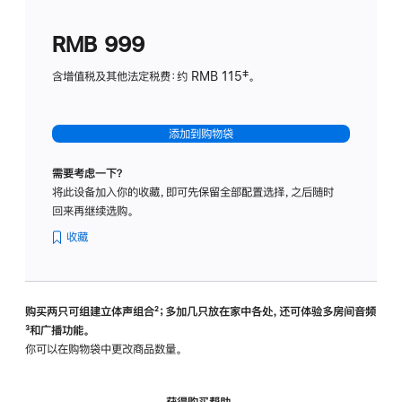
划
(适
RMB 999
用
于
含增值税及其他法定税费：约 RMB 115‡。
HomeP
mini)
添加到购物袋
需要考虑一下？
将此设备加入你的收藏，即可先保留全部配置选择，之后随时
回来再继续选购。
收藏
购买两只可组建立体声组合
脚
²；多加几只放在家中各处，还可体验多‍房‍间音频
脚
³和广播功能。
注
注
你可以在购物袋中更改商品数量。
获得购买帮助，