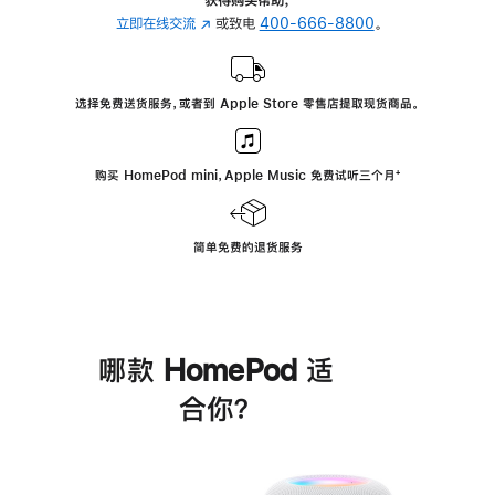
立即在线交流
(在
或致电
400-666-8800
。
新
窗
口
选择免费送货服务，或者到 Apple Store 零售店提取现货商品。
中
打
开)
购买 HomePod mini，Apple Music 免费试听三个月
脚
⁺
注
简单免费的退货服务
哪款 HomePod 适
合你？
进
一
步