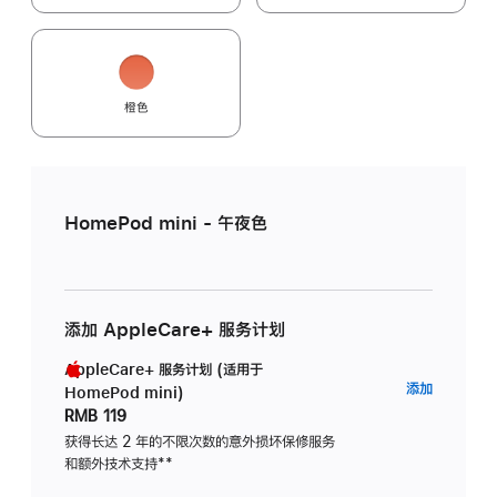
橙色
HomePod mini - 午夜色
添加 AppleCare+ 服务计划
AppleCare+ 服务计划 (适用于
AppleC
添加
HomePod mini)
服
RMB 119
务
获得长达 2 年的不限次数的意外损坏保修服务
和额外技术支持
脚
**
计
注