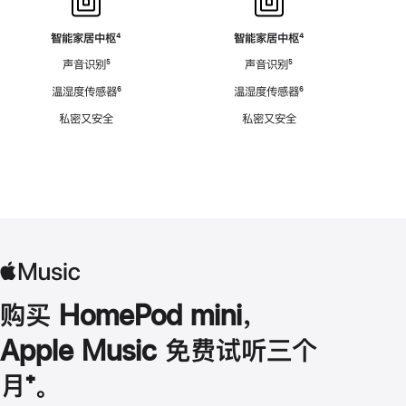
智能家居中枢
脚
⁴
智能家居中枢
脚
⁴
注
注
声音识别
脚
⁵
声音识别
脚
⁵
注
注
温湿度传感器
脚
⁶
温湿度传感器
脚
⁶
注
注
私密又安全
私密又安全
购买 HomePod mini，
Apple Music 免费试听三个
月
脚
⁺。