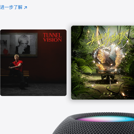
注
进一步了解
Apple
(在
Music
新
窗
口
中
打
开)