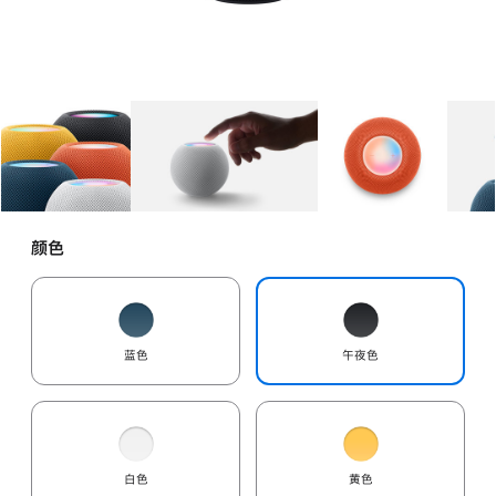
图库
图像
1
图库
图像
2
图库
图像
3
颜色
蓝色
午夜色
白色
黄色