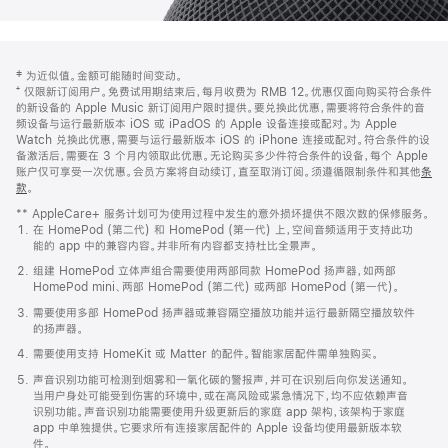
网
脚
‡ 为近似值。金额可能随时间变动。
注
页
⁺ 仅限新订阅用户。免费试用期结束后，每月收费为 RMB 12。优惠仅面向购买符合条件
页
的新设备的 Apple Music 新订阅用户限时提供。要兑换此优惠，需要将符合条件的音
频设备与运行最新版本 iOS 或 iPadOS 的 Apple 设备连接或配对。为 Apple
脚
Watch 兑换此优惠，需要与运行最新版本 iOS 的 iPhone 连接或配对。符合条件的设
备激活后，需要在 3 个月内领取此优惠。无论购买多少件符合条件的设备，每个 Apple
账户仅可享受一次优惠。会员方案将自动续订，直至取消订阅。须遵循限制条件和其他
条
款
。
(在
新
** AppleCare+ 服务计划可为使用过程中发生的意外损坏提供不限次数的保修服务。
窗
在 HomePod (第二代) 和 HomePod (第一代) 上，空间音频适用于支持此功
口
能的 app 中的兼容内容。并非所有内容都支持杜比全景声。
中
打
组建 HomePod 立体声组合需要使用两部同款 HomePod 扬声器，如两部
开)
HomePod mini、两部 HomePod (第二代) 或两部 HomePod (第一代)。
需要使用多部 HomePod 扬声器或兼容隔空播放功能并运行最新隔空播放软件
的扬声器。
需要使用支持 HomeKit 或 Matter 的配件。智能家居配件需单独购买。
声音识别功能可检测到烟雾和一氧化碳的警报声，并可在识别后向你发送通知。
当用户身处可能受到伤害的环境中，或在高风险或紧急情况下，均不应依赖声音
识别功能。声音识别功能需要使用升级更新后的家庭 app 架构，该架构于家庭
app 中单独提供。它要求所有连接家居配件的 Apple 设备均使用最新版本软
件。