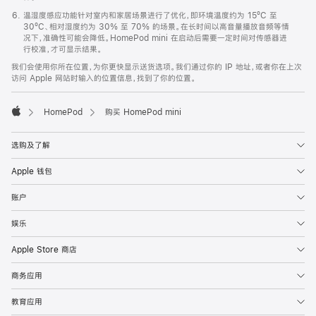
温湿度感应功能针对室内和家居场景进行了优化，即环境温度约为 15ºC 至
30ºC、相对湿度约为 30% 至 70% 的场景。在长时间以高音量播放音频等情
况下，准确性可能会降低。HomePod mini 在启动后需要一定时间对传感器进
行校准，才可显示结果。
我们会使用你所在位置，为你更快显示送货选项。我们通过你的 IP 地址，或者你在上次
访问 Apple 网站时输入的位置信息，找到了你的位置。
HomePod
购买 HomePod mini
Apple
选购及了解
Apple 钱包
账户
娱乐
Apple Store 商店
商务应用
教育应用