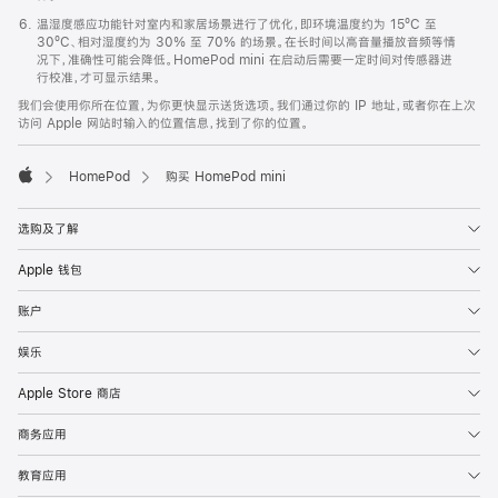
温湿度感应功能针对室内和家居场景进行了优化，即环境温度约为 15ºC 至
30ºC、相对湿度约为 30% 至 70% 的场景。在长时间以高音量播放音频等情
况下，准确性可能会降低。HomePod mini 在启动后需要一定时间对传感器进
行校准，才可显示结果。
我们会使用你所在位置，为你更快显示送货选项。我们通过你的 IP 地址，或者你在上次
访问 Apple 网站时输入的位置信息，找到了你的位置。
HomePod
购买 HomePod mini
Apple
选购及了解
Apple 钱包
账户
娱乐
Apple Store 商店
商务应用
教育应用