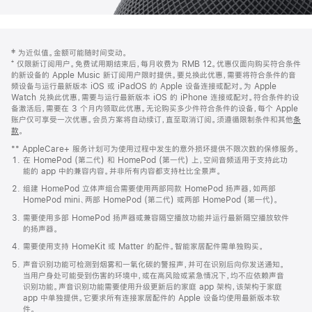
网
脚
‡ 为近似值。金额可能随时间变动。
注
页
⁺ 仅限新订阅用户。免费试用期结束后，每月收费为 RMB 12。优惠仅面向购买符合条件
页
的新设备的 Apple Music 新订阅用户限时提供。要兑换此优惠，需要将符合条件的音
频设备与运行最新版本 iOS 或 iPadOS 的 Apple 设备连接或配对。为 Apple
脚
Watch 兑换此优惠，需要与运行最新版本 iOS 的 iPhone 连接或配对。符合条件的设
备激活后，需要在 3 个月内领取此优惠。无论购买多少件符合条件的设备，每个 Apple
账户仅可享受一次优惠。会员方案将自动续订，直至取消订阅。须遵循限制条件和其他
条
款
。
(在
新
** AppleCare+ 服务计划可为使用过程中发生的意外损坏提供不限次数的保修服务。
窗
在 HomePod (第二代) 和 HomePod (第一代) 上，空间音频适用于支持此功
口
能的 app 中的兼容内容。并非所有内容都支持杜比全景声。
中
打
组建 HomePod 立体声组合需要使用两部同款 HomePod 扬声器，如两部
开)
HomePod mini、两部 HomePod (第二代) 或两部 HomePod (第一代)。
需要使用多部 HomePod 扬声器或兼容隔空播放功能并运行最新隔空播放软件
的扬声器。
需要使用支持 HomeKit 或 Matter 的配件。智能家居配件需单独购买。
声音识别功能可检测到烟雾和一氧化碳的警报声，并可在识别后向你发送通知。
当用户身处可能受到伤害的环境中，或在高风险或紧急情况下，均不应依赖声音
识别功能。声音识别功能需要使用升级更新后的家庭 app 架构，该架构于家庭
app 中单独提供。它要求所有连接家居配件的 Apple 设备均使用最新版本软
件。