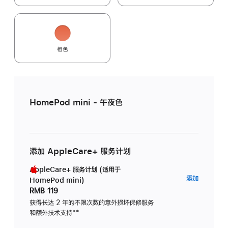
橙色
HomePod mini - 午夜色
添加 AppleCare+ 服务计划
AppleCare+ 服务计划 (适用于
AppleC
添加
HomePod mini)
服
RMB 119
务
获得长达 2 年的不限次数的意外损坏保修服务
和额外技术支持
脚
**
计
注