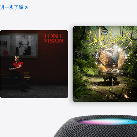
注
进一步了解
Apple
(在
Music
新
窗
口
中
打
开)