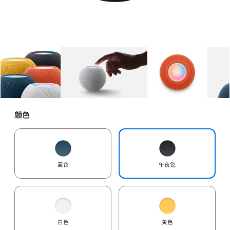
图库
图像
1
图库
图像
2
图库
图像
3
颜色
蓝色
午夜色
白色
黄色