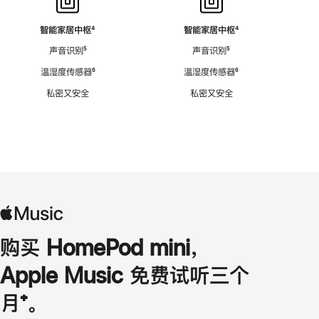
智能家居中枢
脚
⁴
智能家居中枢
脚
⁴
注
注
声音识别
脚
⁵
声音识别
脚
⁵
注
注
温湿度传感器
脚
⁶
温湿度传感器
脚
⁶
注
注
私密又安全
私密又安全
购买 HomePod mini，
Apple Music 免费试听三个
月
脚
⁺。