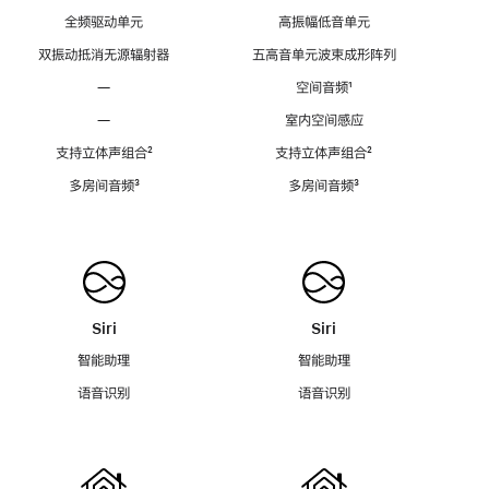
全频驱动单元
高振幅低音单元
双振动抵消无源辐射器
五高音单元波束成形阵列
—
空间音频
脚
¹
注
—
室内空间感应
支持立体声组合
脚
²
支持立体声组合
脚
²
注
注
多房间音频
脚
³
多房间音频
脚
³
注
注
Siri
Siri
智能助理
智能助理
语音识别
语音识别