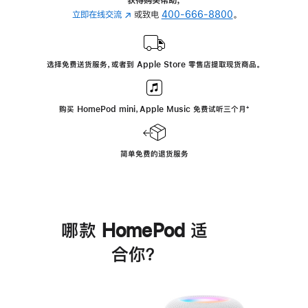
立即在线交流
(在
或致电
400-666-8800
。
新
窗
口
选择免费送货服务，或者到 Apple Store 零售店提取现货商品。
中
打
开)
购买 HomePod mini，Apple Music 免费试听三个月
脚
⁺
注
简单免费的退货服务
哪款 HomePod 适
合你？
进
一
步