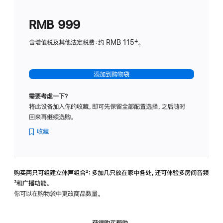
划
(适
RMB 999
用
于
含增值税及其他法定税费：约 RMB 115‡。
HomeP
mini)
添加到购物袋
需要考虑一下？
将此设备加入你的收藏，即可先保留全部配置选择，之后随时
回来再继续选购。
收藏
购买两只可组建立体声组合
脚
²；多加几只放在家中各处，还可体验多‍房‍间音频
脚
³和广播功能。
注
注
你可以在购物袋中更改商品数量。
获得购买帮助，