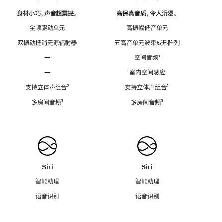
身材小巧，声音超震撼。
高保真音质，令人沉浸。
全频驱动单元
高振幅低音单元
双振动抵消无源辐射器
五高音单元波束成形阵列
—
空间音频
脚
¹
注
—
室内空间感应
支持立体声组合
脚
²
支持立体声组合
脚
²
注
注
多房间音频
脚
³
多房间音频
脚
³
注
注
Siri
Siri
智能助理
智能助理
语音识别
语音识别