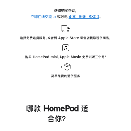
获得购买帮助，
立即在线交流
(在
或致电
400-666-8800
。
新
窗
口
选择免费送货服务，或者到 Apple Store 零售店提取现货商品。
中
打
开)
购买 HomePod mini，Apple Music 免费试听三个月
脚
⁺
注
简单免费的退货服务
哪款 HomePod 适
合你？
进