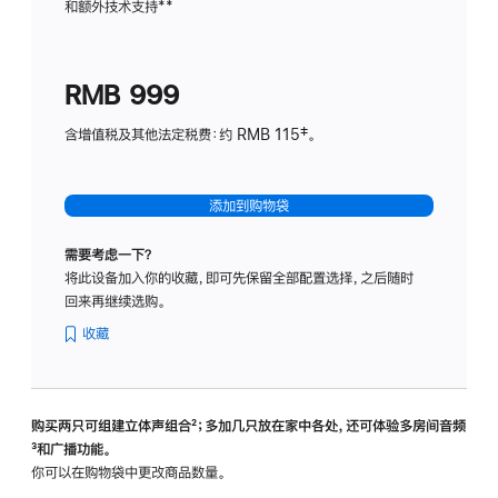
和额外技术支持
脚
**
计
注
划
(适
RMB 999
用
于
含增值税及其他法定税费：约 RMB 115‡。
HomeP
mini)
添加到购物袋
需要考虑一下？
将此设备加入你的收藏，即可先保留全部配置选择，之后随时
回来再继续选购。
收藏
购买两只可组建立体声组合
脚
²；多加几只放在家中各处，还可体验多‍房‍间音频
脚
³和广播功能。
注
注
你可以在购物袋中更改商品数量。