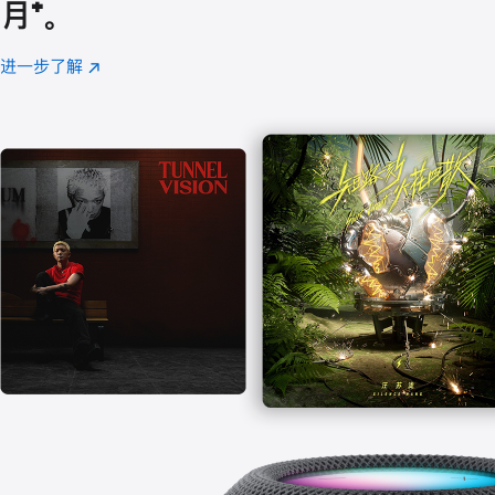
月
脚
⁺。
注
进一步了解
Apple
(在
Music
新
窗
口
中
打
开)