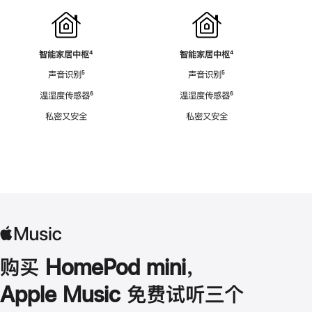
智能家居中枢
脚
⁴
智能家居中枢
脚
⁴
注
注
声音识别
脚
⁵
声音识别
脚
⁵
注
注
温湿度传感器
脚
⁶
温湿度传感器
脚
⁶
注
注
私密又安全
私密又安全
购买 HomePod mini，
Apple Music 免费试听三个