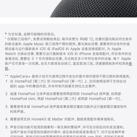
网
脚
‡ 为近似值。金额可能随时间变动。
注
页
⁺ 仅限新订阅用户。免费试用期结束后，每月收费为 RMB 12。优惠仅面向购买符合条件
页
的新设备的 Apple Music 新订阅用户限时提供。要兑换此优惠，需要将符合条件的音
频设备与运行最新版本 iOS 或 iPadOS 的 Apple 设备连接或配对。为 Apple
脚
Watch 兑换此优惠，需要与运行最新版本 iOS 的 iPhone 连接或配对。符合条件的设
备激活后，需要在 3 个月内领取此优惠。无论购买多少件符合条件的设备，每个 Apple
账户仅可享受一次优惠。会员方案将自动续订，直至取消订阅。须遵循限制条件和其他
条
款
。
(在
新
** AppleCare+ 服务计划可为使用过程中发生的意外损坏提供不限次数的保修服务。
窗
在 HomePod (第二代) 和 HomePod (第一代) 上，空间音频适用于支持此功
口
能的 app 中的兼容内容。并非所有内容都支持杜比全景声。
中
打
组建 HomePod 立体声组合需要使用两部同款 HomePod 扬声器，如两部
开)
HomePod mini、两部 HomePod (第二代) 或两部 HomePod (第一代)。
需要使用多部 HomePod 扬声器或兼容隔空播放功能并运行最新隔空播放软件
的扬声器。
需要使用支持 HomeKit 或 Matter 的配件。智能家居配件需单独购买。
声音识别功能可检测到烟雾和一氧化碳的警报声，并可在识别后向你发送通知。
当用户身处可能受到伤害的环境中，或在高风险或紧急情况下，均不应依赖声音
识别功能。声音识别功能需要使用升级更新后的家庭 app 架构，该架构于家庭