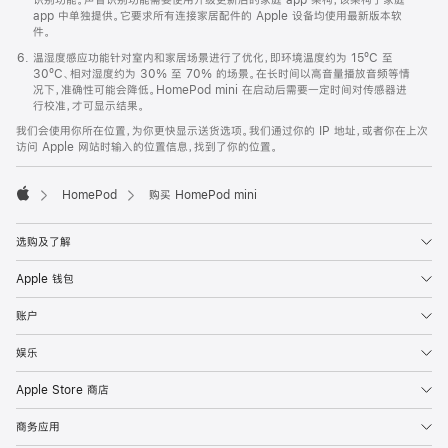
app 中单独提供。它要求所有连接家居配件的 Apple 设备均使用最新版本软
件。
温湿度感应功能针对室内和家居场景进行了优化，即环境温度约为 15ºC 至
30ºC、相对湿度约为 30% 至 70% 的场景。在长时间以高音量播放音频等情
况下，准确性可能会降低。HomePod mini 在启动后需要一定时间对传感器进
行校准，才可显示结果。
我们会使用你所在位置，为你更快显示送货选项。我们通过你的 IP 地址，或者你在上次
访问 Apple 网站时输入的位置信息，找到了你的位置。
HomePod
购买 HomePod mini
Apple
选购及了解
Apple 钱包
账户
娱乐
Apple Store 商店
商务应用