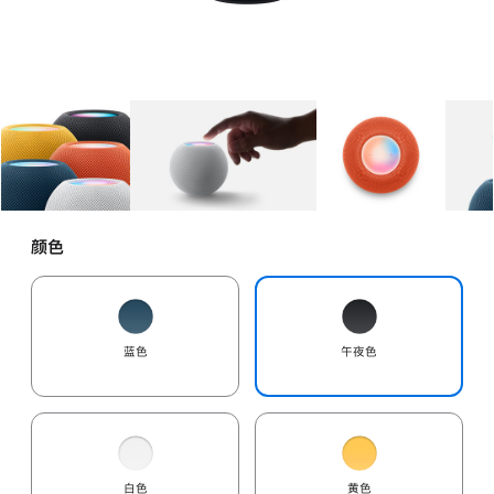
图库
图像
1
图库
图像
2
图库
图像
3
颜色
蓝色
午夜色
白色
黄色