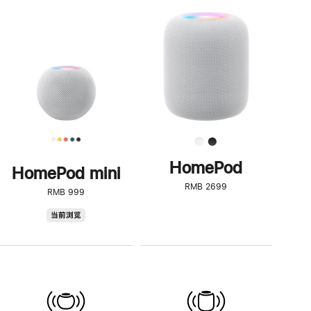
一
步
了
解
HomePod<
HomePod
HomePod mini
RMB 2699
RMB 999
HomePod
当前浏览
mini