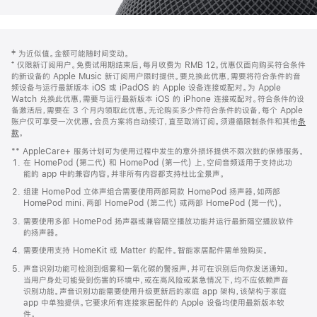
网
脚
‡ 为近似值。金额可能随时间变动。
注
页
⁺ 仅限新订阅用户。免费试用期结束后，每月收费为 RMB 12。优惠仅面向购买符合条件
页
的新设备的 Apple Music 新订阅用户限时提供。要兑换此优惠，需要将符合条件的音
频设备与运行最新版本 iOS 或 iPadOS 的 Apple 设备连接或配对。为 Apple
脚
Watch 兑换此优惠，需要与运行最新版本 iOS 的 iPhone 连接或配对。符合条件的设
备激活后，需要在 3 个月内领取此优惠。无论购买多少件符合条件的设备，每个 Apple
账户仅可享受一次优惠。会员方案将自动续订，直至取消订阅。须遵循限制条件和其他
条
款
。
(在
新
** AppleCare+ 服务计划可为使用过程中发生的意外损坏提供不限次数的保修服务。
窗
在 HomePod (第二代) 和 HomePod (第一代) 上，空间音频适用于支持此功
口
能的 app 中的兼容内容。并非所有内容都支持杜比全景声。
中
打
组建 HomePod 立体声组合需要使用两部同款 HomePod 扬声器，如两部
开)
HomePod mini、两部 HomePod (第二代) 或两部 HomePod (第一代)。
需要使用多部 HomePod 扬声器或兼容隔空播放功能并运行最新隔空播放软件
的扬声器。
需要使用支持 HomeKit 或 Matter 的配件。智能家居配件需单独购买。
声音识别功能可检测到烟雾和一氧化碳的警报声，并可在识别后向你发送通知。
当用户身处可能受到伤害的环境中，或在高风险或紧急情况下，均不应依赖声音
识别功能。声音识别功能需要使用升级更新后的家庭 app 架构，该架构于家庭
app 中单独提供。它要求所有连接家居配件的 Apple 设备均使用最新版本软
件。