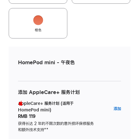
橙色
HomePod mini - 午夜色
添加 AppleCare+ 服务计划
AppleCare+ 服务计划 (适用于
AppleC
添加
HomePod mini)
服
RMB 119
务
获得长达 2 年的不限次数的意外损坏保修服务
和额外技术支持
脚
**
计
注