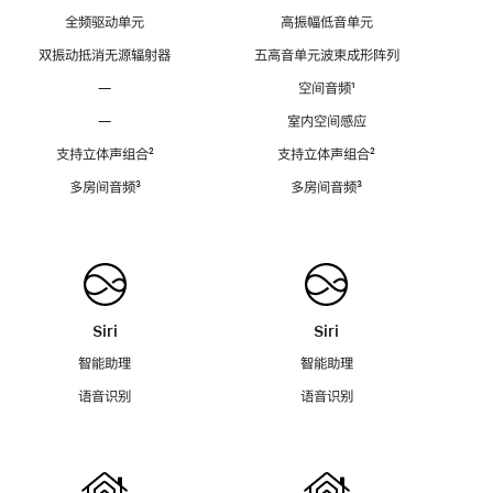
全频驱动单元
高振幅低音单元
双振动抵消无源辐射器
五高音单元波束成形阵列
—
空间音频
脚
¹
注
—
室内空间感应
支持立体声组合
脚
²
支持立体声组合
脚
²
注
注
多房间音频
脚
³
多房间音频
脚
³
注
注
Siri
Siri
智能助理
智能助理
语音识别
语音识别