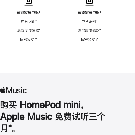
智能家居中枢
脚
⁴
智能家居中枢
脚
⁴
注
注
声音识别
脚
⁵
声音识别
脚
⁵
注
注
温湿度传感器
脚
⁶
温湿度传感器
脚
⁶
注
注
私密又安全
私密又安全
购买 HomePod mini，
Apple Music 免费试听三个
月
脚
⁺。