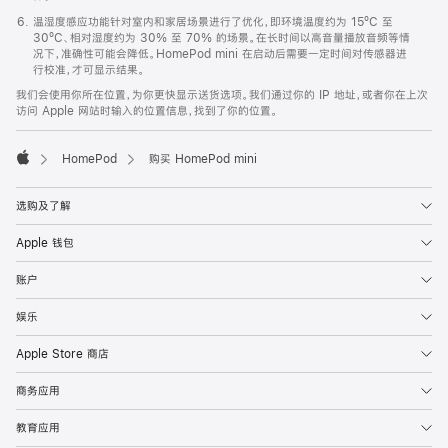
温湿度感应功能针对室内和家居场景进行了优化，即环境温度约为 15ºC 至
30ºC、相对湿度约为 30% 至 70% 的场景。在长时间以高音量播放音频等情
况下，准确性可能会降低。HomePod mini 在启动后需要一定时间对传感器进
行校准，才可显示结果。
我们会使用你所在位置，为你更快显示送货选项。我们通过你的 IP 地址，或者你在上次
访问 Apple 网站时输入的位置信息，找到了你的位置。
HomePod
购买 HomePod mini
Apple
选购及了解
Apple 钱包
账户
娱乐
Apple Store 商店
商务应用
教育应用