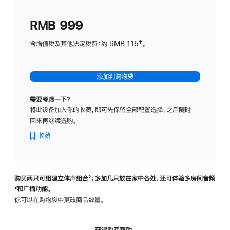
划
(适
RMB 999
用
于
含增值税及其他法定税费：约 RMB 115‡。
HomeP
mini)
添加到购物袋
需要考虑一下？
将此设备加入你的收藏，即可先保留全部配置选择，之后随时
回来再继续选购。
收藏
购买两只可组建立体声组合
脚
²；多加几只放在家中各处，还可体验多‍房‍间音频
脚
³和广播功能。
注
注
你可以在购物袋中更改商品数量。
获得购买帮助，