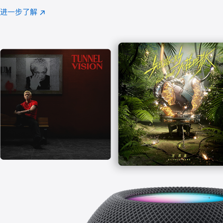
注
进一步了解
Apple
(在
Music
新
窗
口
中
打
开)