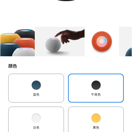
图库
图像
1
图库
图像
2
图库
图像
3
颜色
蓝色
午夜色
白色
黄色