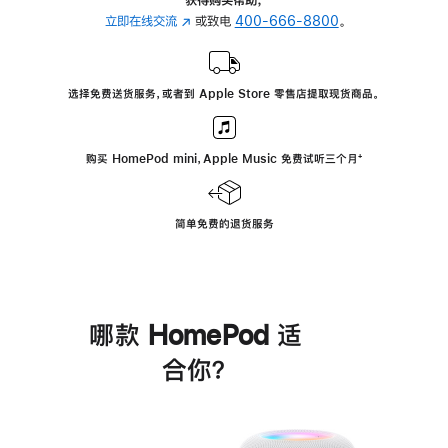
立即在线交流
(在
或致电
400-666-8800
。
新
窗
口
选择免费送货服务，或者到 Apple Store 零售店提取现货商品。
中
打
开)
购买 HomePod mini，Apple Music 免费试听三个月
脚
⁺
注
简单免费的退货服务
哪款 HomePod 适
合你？
进
一
步