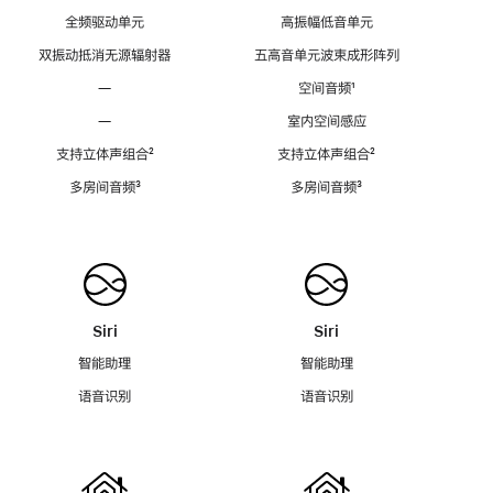
全频驱动单元
高振幅低音单元
双振动抵消无源辐射器
五高音单元波束成形阵列
—
空间音频
脚
¹
注
—
室内空间感应
支持立体声组合
脚
²
支持立体声组合
脚
²
注
注
多房间音频
脚
³
多房间音频
脚
³
注
注
Siri
Siri
智能助理
智能助理
语音识别
语音识别