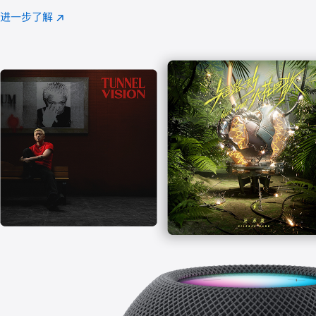
注
进一步了解
Apple
(在
Music
新
窗
口
中
打
开)