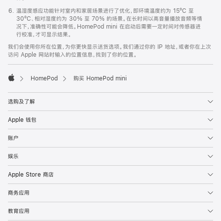
温湿度感应功能针对室内和家居场景进行了优化，即环境温度约为 15ºC 至
30ºC、相对湿度约为 30% 至 70% 的场景。在长时间以高音量播放音频等情
况下，准确性可能会降低。HomePod mini 在启动后需要一定时间对传感器进
行校准，才可显示结果。
我们会使用你所在位置，为你更快显示送货选项。我们通过你的 IP 地址，或者你在上次
访问 Apple 网站时输入的位置信息，找到了你的位置。
HomePod
购买 HomePod mini
Apple
选购及了解
Apple 钱包
账户
娱乐
Apple Store 商店
商务应用
教育应用