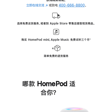
立即在线交流
(在
或致电
400-666-8800
。
新
窗
口
选择免费送货服务，或者到 Apple Store 零售店提取现货商品。
中
打
开)
购买 HomePod mini，Apple Music 免费试听三个月
脚
⁺
注
简单免费的退货服务
哪款 HomePod 适
合你？
进
一
步