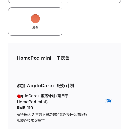
橙色
HomePod mini - 午夜色
添加 AppleCare+ 服务计划
AppleCare+ 服务计划 (适用于
AppleC
添加
HomePod mini)
服
RMB 119
务
获得长达 2 年的不限次数的意外损坏保修服务
和额外技术支持
脚
**
计
注