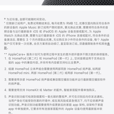
网
脚
‡ 为近似值。金额可能随时间变动。
注
页
⁺ 仅限新订阅用户。免费试用期结束后，每月收费为 RMB 12。优惠仅面向购买符合条件
页
的新设备的 Apple Music 新订阅用户限时提供。要兑换此优惠，需要将符合条件的音
频设备与运行最新版本 iOS 或 iPadOS 的 Apple 设备连接或配对。为 Apple
脚
Watch 兑换此优惠，需要与运行最新版本 iOS 的 iPhone 连接或配对。符合条件的设
备激活后，需要在 3 个月内领取此优惠。无论购买多少件符合条件的设备，每个 Apple
账户仅可享受一次优惠。会员方案将自动续订，直至取消订阅。须遵循限制条件和其他
条
款
。
(在
新
** AppleCare+ 服务计划可为使用过程中发生的意外损坏提供不限次数的保修服务。
窗
在 HomePod (第二代) 和 HomePod (第一代) 上，空间音频适用于支持此功
口
能的 app 中的兼容内容。并非所有内容都支持杜比全景声。
中
打
组建 HomePod 立体声组合需要使用两部同款 HomePod 扬声器，如两部
开)
HomePod mini、两部 HomePod (第二代) 或两部 HomePod (第一代)。
需要使用多部 HomePod 扬声器或兼容隔空播放功能并运行最新隔空播放软件
的扬声器。
需要使用支持 HomeKit 或 Matter 的配件。智能家居配件需单独购买。
声音识别功能可检测到烟雾和一氧化碳的警报声，并可在识别后向你发送通知。
当用户身处可能受到伤害的环境中，或在高风险或紧急情况下，均不应依赖声音
识别功能。声音识别功能需要使用升级更新后的家庭 app 架构，该架构于家庭
app 中单独提供。它要求所有连接家居配件的 Apple 设备均使用最新版本软
件。