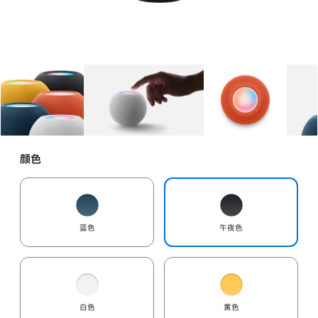
图库
图像
1
图库
图像
2
图库
图像
3
颜色
蓝色
午夜色
白色
黄色