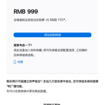
划
(适
RMB 999
用
于
含增值税及其他法定税费：约 RMB 115‡。
HomeP
mini)
添加到购物袋
需要考虑一下？
将此设备加入你的收藏，即可先保留全部配置选择，之后随时
回来再继续选购。
收藏
购买两只可组建立体声组合
脚
²；多加几只放在家中各处，还可体验多‍房‍间音频
脚
³和广播功能。
注
注
你可以在购物袋中更改商品数量。
获得购买帮助，