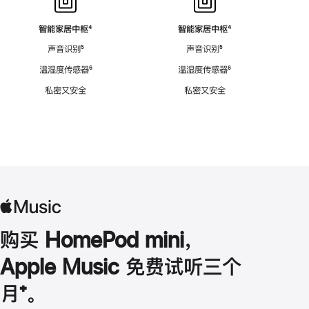
智能家居中枢
脚
⁴
智能家居中枢
脚
⁴
注
注
声音识别
脚
⁵
声音识别
脚
⁵
注
注
温湿度传感器
脚
⁶
温湿度传感器
脚
⁶
注
注
私密又安全
私密又安全
购买 HomePod mini，
Apple Music 免费试听三个
月
脚
⁺。