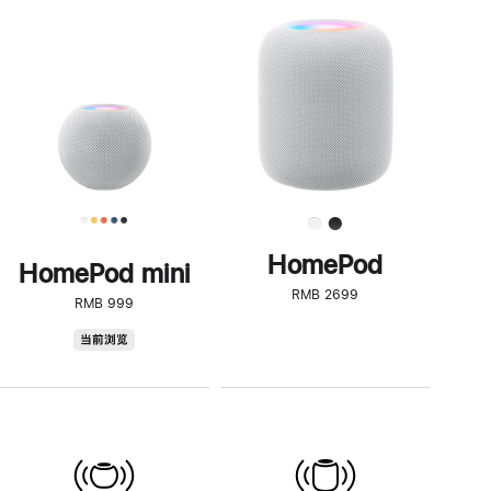
一
步
了
解
HomePod<
HomePod
HomePod mini
RMB 2699
RMB 999
HomePod
当前浏览
mini