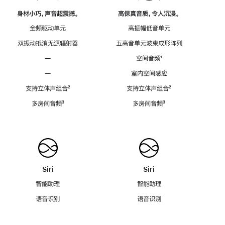
身材小巧，声音超震撼。
高保真音质，令人沉浸。
全频驱动单元
高振幅低音单元
双振动抵消无源辐射器
五高音单元波束成形阵列
—
空间音频
脚
¹
注
—
室内空间感应
支持立体声组合
脚
²
支持立体声组合
脚
²
注
注
多房间音频
脚
³
多房间音频
脚
³
注
注
Siri
Siri
智能助理
智能助理
语音识别
语音识别