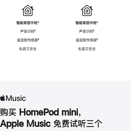
智能家居中枢
脚
⁴
智能家居中枢
脚
⁴
注
注
声音识别
脚
⁵
声音识别
脚
⁵
注
注
温湿度传感器
脚
⁶
温湿度传感器
脚
⁶
注
注
私密又安全
私密又安全
购买 HomePod mini，
Apple Music 免费试听三个