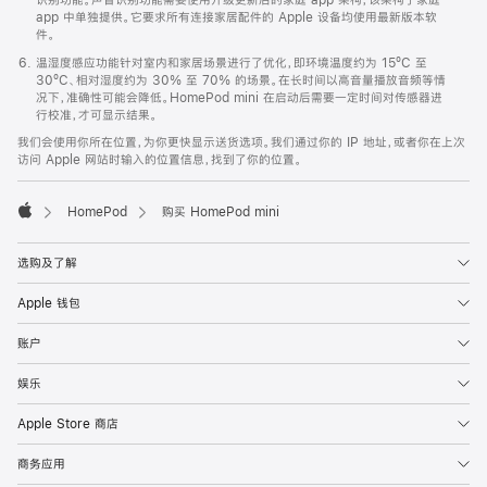
app 中单独提供。它要求所有连接家居配件的 Apple 设备均使用最新版本软
件。
温湿度感应功能针对室内和家居场景进行了优化，即环境温度约为 15ºC 至
30ºC、相对湿度约为 30% 至 70% 的场景。在长时间以高音量播放音频等情
况下，准确性可能会降低。HomePod mini 在启动后需要一定时间对传感器进
行校准，才可显示结果。
我们会使用你所在位置，为你更快显示送货选项。我们通过你的 IP 地址，或者你在上次
访问 Apple 网站时输入的位置信息，找到了你的位置。
HomePod
购买 HomePod mini
Apple
选购及了解
Apple 钱包
账户
娱乐
Apple Store 商店
商务应用