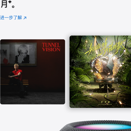
月
脚
⁺。
注
进一步了解
Apple
(在
Music
新
窗
口
中
打
开)