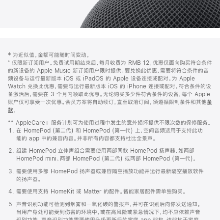
网
脚
‡ 为近似值。金额可能随时间变动。
注
页
⁺ 仅限新订阅用户。免费试用期结束后，每月收费为 RMB 12。优惠仅面向购买符合条件
页
的新设备的 Apple Music 新订阅用户限时提供。要兑换此优惠，需要将符合条件的音
频设备与运行最新版本 iOS 或 iPadOS 的 Apple 设备连接或配对。为 Apple
脚
Watch 兑换此优惠，需要与运行最新版本 iOS 的 iPhone 连接或配对。符合条件的设
备激活后，需要在 3 个月内领取此优惠。无论购买多少件符合条件的设备，每个 Apple
账户仅可享受一次优惠。会员方案将自动续订，直至取消订阅。须遵循限制条件和其他
条
款
。
(在
新
** AppleCare+ 服务计划可为使用过程中发生的意外损坏提供不限次数的保修服务。
窗
在 HomePod (第二代) 和 HomePod (第一代) 上，空间音频适用于支持此功
口
能的 app 中的兼容内容。并非所有内容都支持杜比全景声。
中
打
组建 HomePod 立体声组合需要使用两部同款 HomePod 扬声器，如两部
开)
HomePod mini、两部 HomePod (第二代) 或两部 HomePod (第一代)。
需要使用多部 HomePod 扬声器或兼容隔空播放功能并运行最新隔空播放软件
的扬声器。
需要使用支持 HomeKit 或 Matter 的配件。智能家居配件需单独购买。
声音识别功能可检测到烟雾和一氧化碳的警报声，并可在识别后向你发送通知。
当用户身处可能受到伤害的环境中，或在高风险或紧急情况下，均不应依赖声音
识别功能。声音识别功能需要使用升级更新后的家庭 app 架构，该架构于家庭