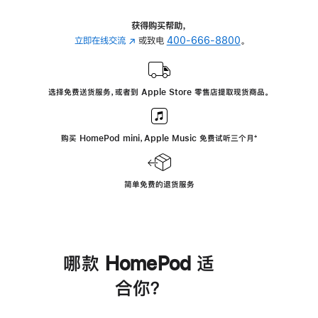
获得购买帮助，
立即在线交流
(在
或致电
400-666-8800
。
新
窗
口
选择免费送货服务，或者到 Apple Store 零售店提取现货商品。
中
打
开)
购买 HomePod mini，Apple Music 免费试听三个月
脚
⁺
注
简单免费的退货服务
哪款 HomePod 适
合你？
进