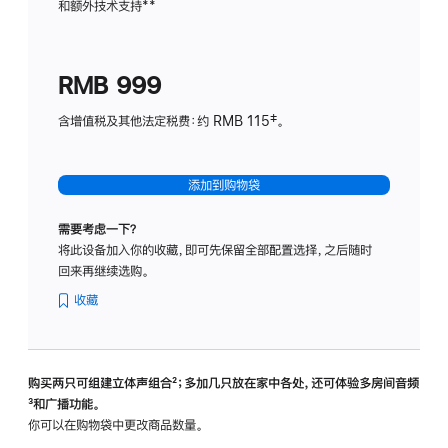
和额外技术支持
脚
**
计
注
划
(适
RMB 999
用
于
含增值税及其他法定税费：约 RMB 115‡。
HomeP
mini)
添加到购物袋
需要考虑一下？
将此设备加入你的收藏，即可先保留全部配置选择，之后随时
回来再继续选购。
收藏
购买两只可组建立体声组合
脚
²；多加几只放在家中各处，还可体验多‍房‍间音频
脚
³和广播功能。
注
注
你可以在购物袋中更改商品数量。