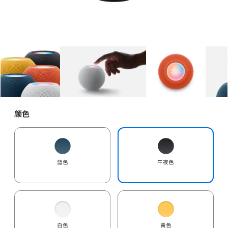
图库
图像
1
图库
图像
2
图库
图像
3
颜色
蓝色
午夜色
白色
黄色