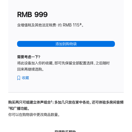
划
(适
RMB 999
用
于
含增值税及其他法定税费：约 RMB 115‡。
HomeP
mini)
添加到购物袋
需要考虑一下？
将此设备加入你的收藏，即可先保留全部配置选择，之后随时
回来再继续选购。
收藏
购买两只可组建立体声组合
脚
²；多加几只放在家中各处，还可体验多‍房‍间音频
脚
³和广播功能。
注
注
你可以在购物袋中更改商品数量。
获得购买帮助，