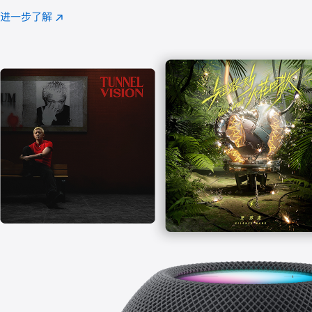
注
进一步了解
Apple
(在
Music
新
窗
口
中
打
开)