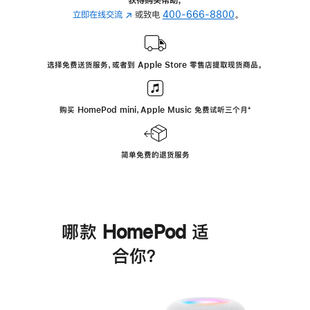
立即在线交流
(在
或致电
400-666-8800
。
新
窗
口
选择免费送货服务，或者到 Apple Store 零售店提取现货商品。
中
打
开)
购买 HomePod mini，Apple Music 免费试听三个月
脚
⁺
注
简单免费的退货服务
哪款 HomePod 适
合你？
进
一
步