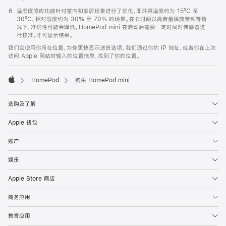
温湿度感应功能针对室内和家居场景进行了优化，即环境温度约为 15ºC 至
30ºC、相对湿度约为 30% 至 70% 的场景。在长时间以高音量播放音频等情
况下，准确性可能会降低。HomePod mini 在启动后需要一定时间对传感器进
行校准，才可显示结果。
我们会使用你所在位置，为你更快显示送货选项。我们通过你的 IP 地址，或者你在上次
访问 Apple 网站时输入的位置信息，找到了你的位置。
HomePod
购买 HomePod mini
Apple
选购及了解
Apple 钱包
账户
娱乐
Apple Store 商店
商务应用
教育应用