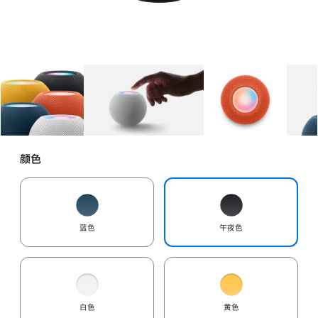
图库
图像
1
图库
图像
2
图库
图像
3
颜色
蓝色
午夜色
白色
黄色