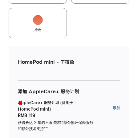
橙色
HomePod mini - 午夜色
添加 AppleCare+ 服务计划
AppleCare+ 服务计划 (适用于
AppleC
添加
HomePod mini)
服
RMB 119
务
获得长达 2 年的不限次数的意外损坏保修服务
和额外技术支持
脚
**
计
注