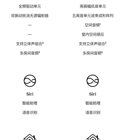
全频驱动单元
高振幅低音单元
双振动抵消无源辐射器
五高音单元波束成形阵列
—
空间音频
脚
¹
注
—
室内空间感应
支持立体声组合
脚
²
支持立体声组合
脚
²
注
注
多房间音频
脚
³
多房间音频
脚
³
注
注
Siri
Siri
智能助理
智能助理
语音识别
语音识别