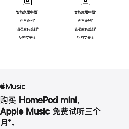
智能家居中枢
脚
⁴
智能家居中枢
脚
⁴
注
注
声音识别
脚
⁵
声音识别
脚
⁵
注
注
温湿度传感器
脚
⁶
温湿度传感器
脚
⁶
注
注
私密又安全
私密又安全
购买 HomePod mini，
Apple Music 免费试听三个
月
脚
⁺。