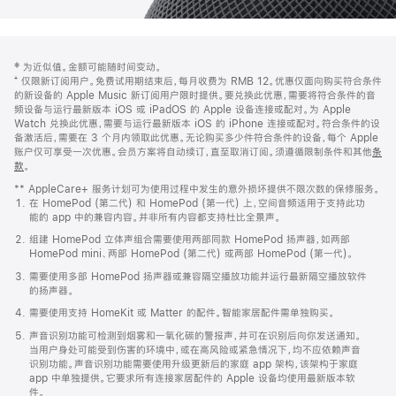
网
脚
‡ 为近似值。金额可能随时间变动。
注
页
⁺ 仅限新订阅用户。免费试用期结束后，每月收费为 RMB 12。优惠仅面向购买符合条件
页
的新设备的 Apple Music 新订阅用户限时提供。要兑换此优惠，需要将符合条件的音
频设备与运行最新版本 iOS 或 iPadOS 的 Apple 设备连接或配对。为 Apple
脚
Watch 兑换此优惠，需要与运行最新版本 iOS 的 iPhone 连接或配对。符合条件的设
备激活后，需要在 3 个月内领取此优惠。无论购买多少件符合条件的设备，每个 Apple
账户仅可享受一次优惠。会员方案将自动续订，直至取消订阅。须遵循限制条件和其他
条
款
。
(在
新
** AppleCare+ 服务计划可为使用过程中发生的意外损坏提供不限次数的保修服务。
窗
在 HomePod (第二代) 和 HomePod (第一代) 上，空间音频适用于支持此功
口
能的 app 中的兼容内容。并非所有内容都支持杜比全景声。
中
打
组建 HomePod 立体声组合需要使用两部同款 HomePod 扬声器，如两部
开)
HomePod mini、两部 HomePod (第二代) 或两部 HomePod (第一代)。
需要使用多部 HomePod 扬声器或兼容隔空播放功能并运行最新隔空播放软件
的扬声器。
需要使用支持 HomeKit 或 Matter 的配件。智能家居配件需单独购买。
声音识别功能可检测到烟雾和一氧化碳的警报声，并可在识别后向你发送通知。
当用户身处可能受到伤害的环境中，或在高风险或紧急情况下，均不应依赖声音
识别功能。声音识别功能需要使用升级更新后的家庭 app 架构，该架构于家庭
app 中单独提供。它要求所有连接家居配件的 Apple 设备均使用最新版本软
件。