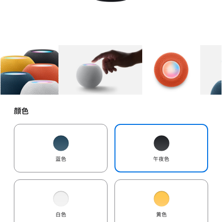
图库
图像
1
图库
图像
2
图库
图像
3
颜色
蓝色
午夜色
白色
黄色