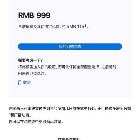
划
(适
RMB 999
用
于
含增值税及其他法定税费：约 RMB 115‡。
HomeP
mini)
添加到购物袋
需要考虑一下？
将此设备加入你的收藏，即可先保留全部配置选择，之后随时
回来再继续选购。
收藏
购买两只可组建立体声组合
脚
²；多加几只放在家中各处，还可体验多‍房‍间音频
脚
³和广播功能。
注
注
你可以在购物袋中更改商品数量。
获得购买帮助，