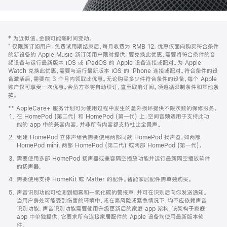
网
脚
‡ 为近似值。金额可能随时间变动。
注
页
⁺ 仅限新订阅用户。免费试用期结束后，每月收费为 RMB 12。优惠仅面向购买符合条件
页
的新设备的 Apple Music 新订阅用户限时提供。要兑换此优惠，需要将符合条件的音
频设备与运行最新版本 iOS 或 iPadOS 的 Apple 设备连接或配对。为 Apple
脚
Watch 兑换此优惠，需要与运行最新版本 iOS 的 iPhone 连接或配对。符合条件的设
备激活后，需要在 3 个月内领取此优惠。无论购买多少件符合条件的设备，每个 Apple
账户仅可享受一次优惠。会员方案将自动续订，直至取消订阅。须遵循限制条件和其他
条
款
。
(在
新
** AppleCare+ 服务计划可为使用过程中发生的意外损坏提供不限次数的保修服务。
窗
在 HomePod (第二代) 和 HomePod (第一代) 上，空间音频适用于支持此功
口
能的 app 中的兼容内容。并非所有内容都支持杜比全景声。
中
打
组建 HomePod 立体声组合需要使用两部同款 HomePod 扬声器，如两部
开)
HomePod mini、两部 HomePod (第二代) 或两部 HomePod (第一代)。
需要使用多部 HomePod 扬声器或兼容隔空播放功能并运行最新隔空播放软件
的扬声器。
需要使用支持 HomeKit 或 Matter 的配件。智能家居配件需单独购买。
声音识别功能可检测到烟雾和一氧化碳的警报声，并可在识别后向你发送通知。
当用户身处可能受到伤害的环境中，或在高风险或紧急情况下，均不应依赖声音
识别功能。声音识别功能需要使用升级更新后的家庭 app 架构，该架构于家庭
app 中单独提供。它要求所有连接家居配件的 Apple 设备均使用最新版本软
件。