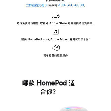
立即在线交流
(在
或致电
400-666-8800
。
新
窗
口
选择免费送货服务，或者到 Apple Store 零售店提取现货商品。
中
打
开)
购买 HomePod mini，Apple Music 免费试听三个月
脚
⁺
注
简单免费的退货服务
哪款 HomePod 适
合你？
进
一
步