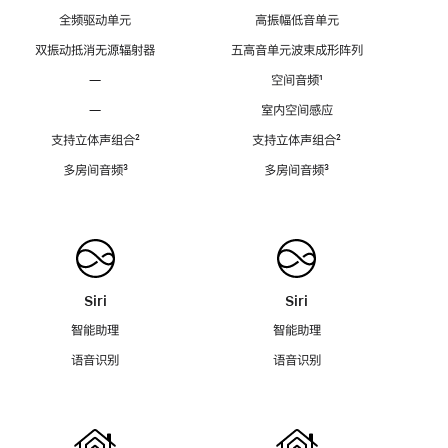
全频驱动单元
高振幅低音单元
双振动抵消无源辐射器
五高音单元波束成形阵列
—
空间音频
脚
¹
注
—
室内空间感应
支持立体声组合
脚
²
支持立体声组合
脚
²
注
注
多房间音频
脚
³
多房间音频
脚
³
注
注
Siri
Siri
智能助理
智能助理
语音识别
语音识别