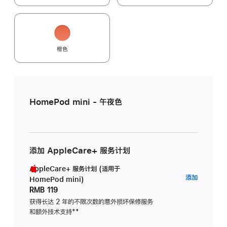
橙色
HomePod mini - 午夜色
添加 AppleCare+ 服务计划
AppleCare+ 服务计划 (适用于
AppleC
添加
HomePod mini)
服
RMB 119
务
获得长达 2 年的不限次数的意外损坏保修服务
和额外技术支持
脚
**
计
注