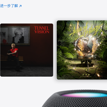
注
进一步了解
Apple
(在
Music
新
窗
口
中
打
开)