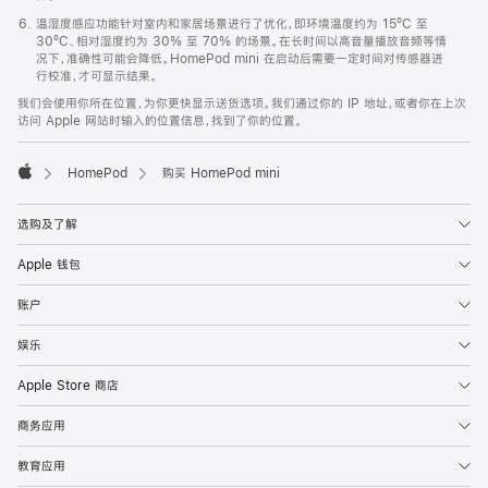
温湿度感应功能针对室内和家居场景进行了优化，即环境温度约为 15ºC 至
30ºC、相对湿度约为 30% 至 70% 的场景。在长时间以高音量播放音频等情
况下，准确性可能会降低。HomePod mini 在启动后需要一定时间对传感器进
行校准，才可显示结果。
我们会使用你所在位置，为你更快显示送货选项。我们通过你的 IP 地址，或者你在上次
访问 Apple 网站时输入的位置信息，找到了你的位置。
HomePod
购买 HomePod mini
Apple
选购及了解
Apple 钱包
账户
娱乐
Apple Store 商店
商务应用
教育应用