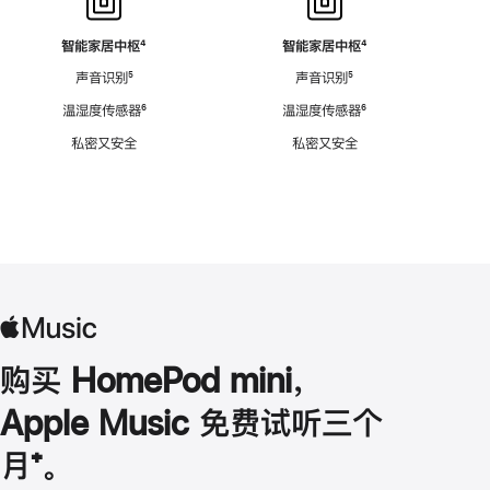
智能家居中枢
脚
⁴
智能家居中枢
脚
⁴
注
注
声音识别
脚
⁵
声音识别
脚
⁵
注
注
温湿度传感器
脚
⁶
温湿度传感器
脚
⁶
注
注
私密又安全
私密又安全
购买 HomePod mini，
Apple Music 免费试听三个
月
脚
⁺。