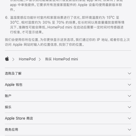
app 中单独提供。它要求所有连接家居配件的 Apple 设备均使用最新版本软
件。
温湿度感应功能针对室内和家居场景进行了优化，即环境温度约为 15ºC 至
30ºC、相对湿度约为 30% 至 70% 的场景。在长时间以高音量播放音频等情
况下，准确性可能会降低。HomePod mini 在启动后需要一定时间对传感器进
行校准，才可显示结果。
我们会使用你所在位置，为你更快显示送货选项。我们通过你的 IP 地址，或者你在上次
访问 Apple 网站时输入的位置信息，找到了你的位置。
HomePod
购买 HomePod mini
Apple
选购及了解
Apple 钱包
账户
娱乐
Apple Store 商店
商务应用