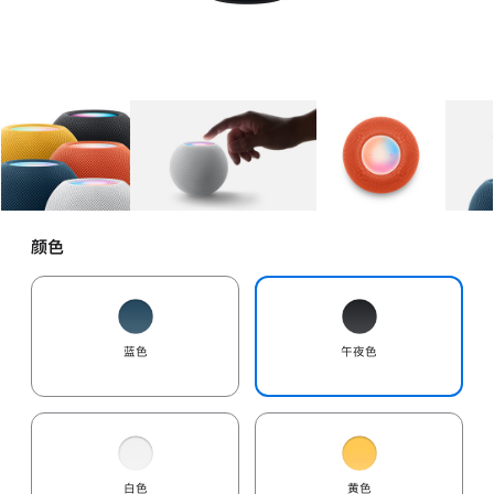
图库
图像
1
图库
图像
2
图库
图像
3
颜色
蓝色
午夜色
白色
黄色