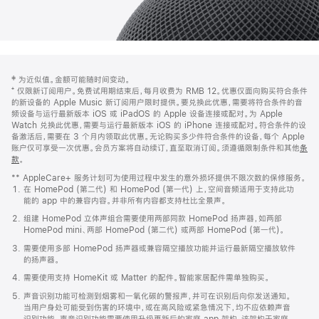
网
脚
‡ 为近似值。金额可能随时间变动。
注
页
⁺ 仅限新订阅用户。免费试用期结束后，每月收费为 RMB 12。优惠仅面向购买符合条件
页
的新设备的 Apple Music 新订阅用户限时提供。要兑换此优惠，需要将符合条件的音
频设备与运行最新版本 iOS 或 iPadOS 的 Apple 设备连接或配对。为 Apple
脚
Watch 兑换此优惠，需要与运行最新版本 iOS 的 iPhone 连接或配对。符合条件的设
备激活后，需要在 3 个月内领取此优惠。无论购买多少件符合条件的设备，每个 Apple
账户仅可享受一次优惠。会员方案将自动续订，直至取消订阅。须遵循限制条件和其他
条
款
。
(在
新
** AppleCare+ 服务计划可为使用过程中发生的意外损坏提供不限次数的保修服务。
窗
在 HomePod (第二代) 和 HomePod (第一代) 上，空间音频适用于支持此功
口
能的 app 中的兼容内容。并非所有内容都支持杜比全景声。
中
打
组建 HomePod 立体声组合需要使用两部同款 HomePod 扬声器，如两部
开)
HomePod mini、两部 HomePod (第二代) 或两部 HomePod (第一代)。
需要使用多部 HomePod 扬声器或兼容隔空播放功能并运行最新隔空播放软件
的扬声器。
需要使用支持 HomeKit 或 Matter 的配件。智能家居配件需单独购买。
声音识别功能可检测到烟雾和一氧化碳的警报声，并可在识别后向你发送通知。
当用户身处可能受到伤害的环境中，或在高风险或紧急情况下，均不应依赖声音
识别功能。声音识别功能需要使用升级更新后的家庭 app 架构，该架构于家庭