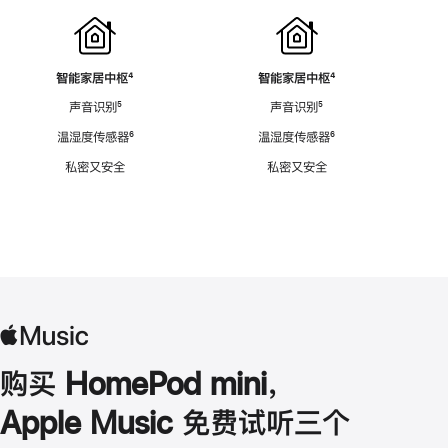
智能家居中枢
脚
⁴
智能家居中枢
脚
⁴
注
注
声音识别
脚
⁵
声音识别
脚
⁵
注
注
温湿度传感器
脚
⁶
温湿度传感器
脚
⁶
注
注
私密又安全
私密又安全
购买 HomePod mini，
Apple Music 免费试听三个