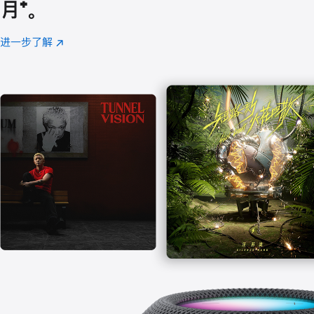
月
脚
⁺。
注
进一步了解
Apple
(在
Music
新
窗
口
中
打
开)