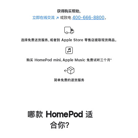
获得购买帮助，
立即在线交流
(在
或致电
400-666-8800
。
新
窗
口
选择免费送货服务，或者到 Apple Store 零售店提取现货商品。
中
打
开)
购买 HomePod mini，Apple Music 免费试听三个月
脚
⁺
注
简单免费的退货服务
哪款 HomePod 适
合你？
进