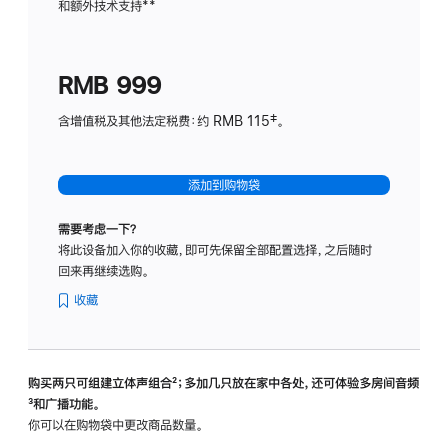
和额外技术支持
脚
**
计
注
划
(适
RMB 999
用
于
含增值税及其他法定税费：约 RMB 115‡。
HomeP
mini)
添加到购物袋
需要考虑一下？
将此设备加入你的收藏，即可先保留全部配置选择，之后随时
回来再继续选购。
收藏
购买两只可组建立体声组合
脚
²；多加几只放在家中各处，还可体验多‍房‍间音频
脚
³和广播功能。
注
注
你可以在购物袋中更改商品数量。