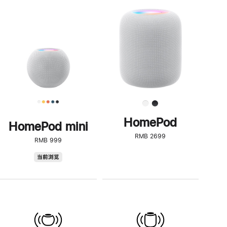
一
步
了
解
HomePod<
HomePod
HomePod mini
RMB 2699
RMB 999
HomePod
当前浏览
mini