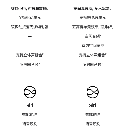
身材小巧，声音超震撼。
高保真音质，令人沉浸。
全频驱动单元
高振幅低音单元
双振动抵消无源辐射器
五高音单元波束成形阵列
—
空间音频
脚
¹
注
—
室内空间感应
支持立体声组合
脚
²
支持立体声组合
脚
²
注
注
多房间音频
脚
³
多房间音频
脚
³
注
注
Siri
Siri
智能助理
智能助理
语音识别
语音识别