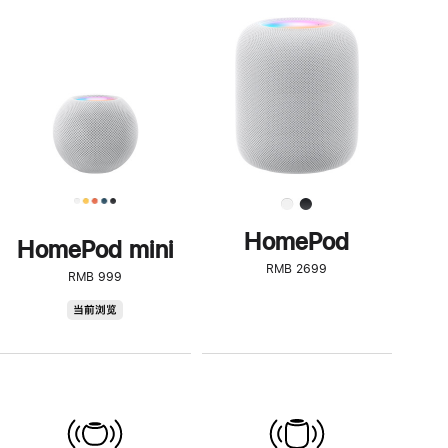
一
步
了
解
HomePod<
HomePod
HomePod mini
RMB 2699
RMB 999
HomePod
当前浏览
mini