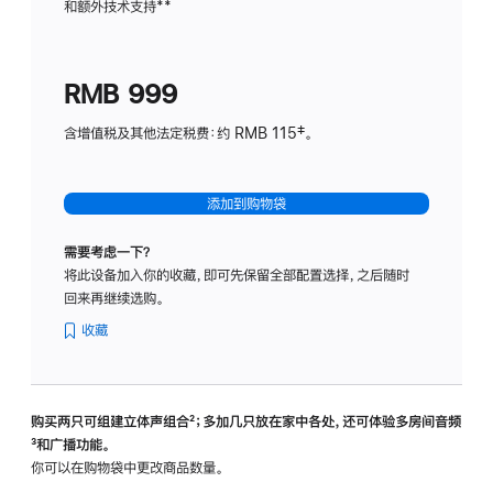
和额外技术支持
脚
**
计
注
划
(适
RMB 999
用
于
含增值税及其他法定税费：约 RMB 115‡。
HomeP
mini)
添加到购物袋
需要考虑一下？
将此设备加入你的收藏，即可先保留全部配置选择，之后随时
回来再继续选购。
收藏
购买两只可组建立体声组合
脚
²；多加几只放在家中各处，还可体验多‍房‍间音频
脚
³和广播功能。
注
注
你可以在购物袋中更改商品数量。