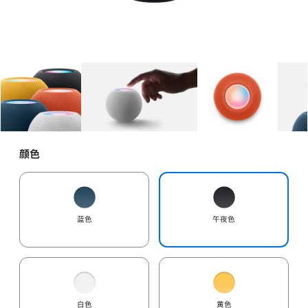
图库
图像
1
图库
图像
2
图库
图像
3
颜色
蓝色
午夜色
白色
黄色