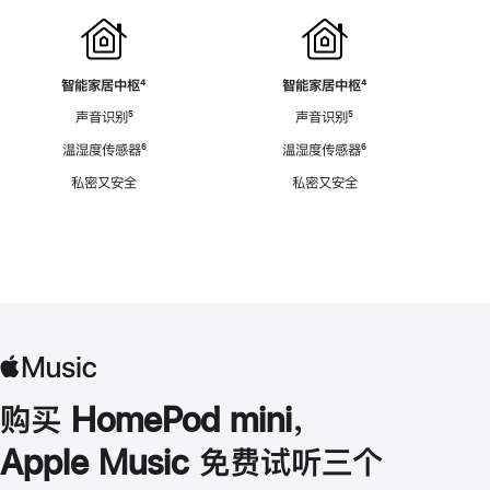
智能家居中枢
脚
⁴
智能家居中枢
脚
⁴
注
注
声音识别
脚
⁵
声音识别
脚
⁵
注
注
温湿度传感器
脚
⁶
温湿度传感器
脚
⁶
注
注
私密又安全
私密又安全
购买 HomePod mini，
Apple Music 免费试听三个