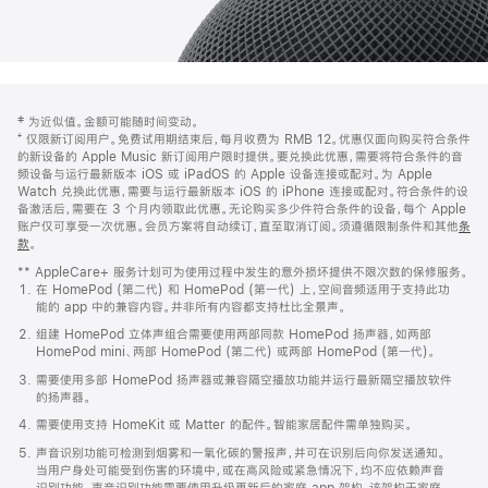
网
脚
‡ 为近似值。金额可能随时间变动。
注
页
⁺ 仅限新订阅用户。免费试用期结束后，每月收费为 RMB 12。优惠仅面向购买符合条件
页
的新设备的 Apple Music 新订阅用户限时提供。要兑换此优惠，需要将符合条件的音
频设备与运行最新版本 iOS 或 iPadOS 的 Apple 设备连接或配对。为 Apple
脚
Watch 兑换此优惠，需要与运行最新版本 iOS 的 iPhone 连接或配对。符合条件的设
备激活后，需要在 3 个月内领取此优惠。无论购买多少件符合条件的设备，每个 Apple
账户仅可享受一次优惠。会员方案将自动续订，直至取消订阅。须遵循限制条件和其他
条
款
。
(在
新
** AppleCare+ 服务计划可为使用过程中发生的意外损坏提供不限次数的保修服务。
窗
在 HomePod (第二代) 和 HomePod (第一代) 上，空间音频适用于支持此功
口
能的 app 中的兼容内容。并非所有内容都支持杜比全景声。
中
打
组建 HomePod 立体声组合需要使用两部同款 HomePod 扬声器，如两部
开)
HomePod mini、两部 HomePod (第二代) 或两部 HomePod (第一代)。
需要使用多部 HomePod 扬声器或兼容隔空播放功能并运行最新隔空播放软件
的扬声器。
需要使用支持 HomeKit 或 Matter 的配件。智能家居配件需单独购买。
声音识别功能可检测到烟雾和一氧化碳的警报声，并可在识别后向你发送通知。
当用户身处可能受到伤害的环境中，或在高风险或紧急情况下，均不应依赖声音
识别功能。声音识别功能需要使用升级更新后的家庭 app 架构，该架构于家庭