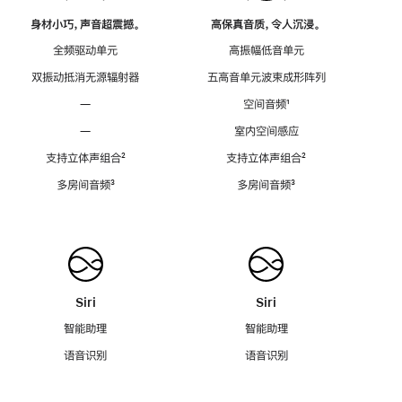
身材小巧，声音超震撼。
高保真音质，令人沉浸。
全频驱动单元
高振幅低音单元
双振动抵消无源辐射器
五高音单元波束成形阵列
—
空间音频
脚
¹
注
—
室内空间感应
支持立体声组合
脚
²
支持立体声组合
脚
²
注
注
多房间音频
脚
³
多房间音频
脚
³
注
注
Siri
Siri
智能助理
智能助理
语音识别
语音识别