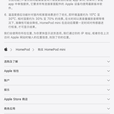
app 中单独提供。它要求所有连接家居配件的 Apple 设备均使用最新版本软
件。
温湿度感应功能针对室内和家居场景进行了优化，即环境温度约为 15ºC 至
30ºC、相对湿度约为 30% 至 70% 的场景。在长时间以高音量播放音频等情
况下，准确性可能会降低。HomePod mini 在启动后需要一定时间对传感器进
行校准，才可显示结果。
我们会使用你所在位置，为你更快显示送货选项。我们通过你的 IP 地址，或者你在上次
访问 Apple 网站时输入的位置信息，找到了你的位置。
HomePod
购买 HomePod mini
Apple
选购及了解
Apple 钱包
账户
娱乐
Apple Store 商店
商务应用