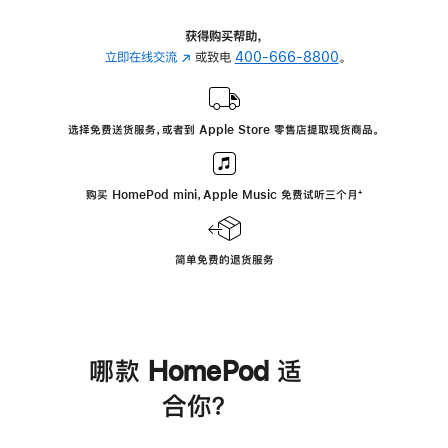
获得购买帮助，
立即在线交流
(在
或致电
400-666-8800
。
新
窗
口
选择免费送货服务，或者到 Apple Store 零售店提取现货商品。
中
打
开)
购买 HomePod mini，Apple Music 免费试听三个月
脚
⁺
注
简单免费的退货服务
哪款 HomePod 适
合你？
进