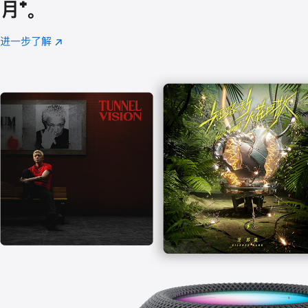
月
脚
⁺。
注
进一步了解
Apple
(在
Music
新
窗
口
中
打
开)