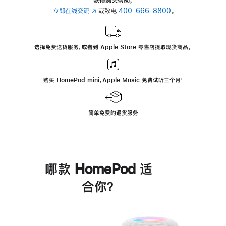
立即在线交流
(在
或致电
400-666-8800
。
新
窗
口
选择免费送货服务，或者到 Apple Store 零售店提取现货商品。
中
打
开)
购买 HomePod mini，Apple Music 免费试听三个月
脚
⁺
注
简单免费的退货服务
哪款 HomePod 适
合你？
进
一
步