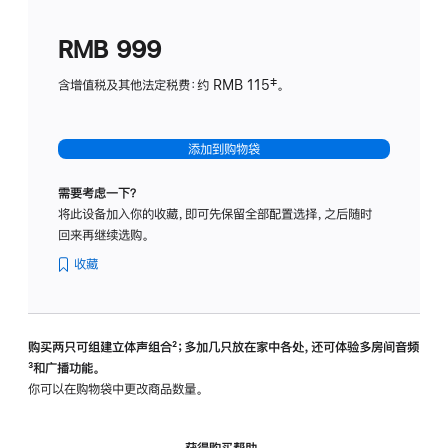
划
(适
RMB 999
用
于
含增值税及其他法定税费：约 RMB 115‡。
HomeP
mini)
添加到购物袋
需要考虑一下？
将此设备加入你的收藏，即可先保留全部配置选择，之后随时
回来再继续选购。
收藏
购买两只可组建立体声组合
脚
²；多加几只放在家中各处，还可体验多‍房‍间音频
脚
³和广播功能。
注
注
你可以在购物袋中更改商品数量。
获得购买帮助，