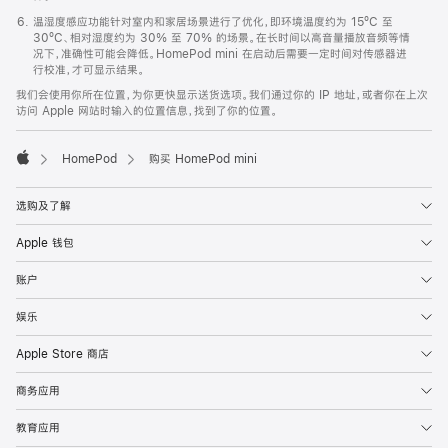
温湿度感应功能针对室内和家居场景进行了优化，即环境温度约为 15ºC 至
30ºC、相对湿度约为 30% 至 70% 的场景。在长时间以高音量播放音频等情
况下，准确性可能会降低。HomePod mini 在启动后需要一定时间对传感器进
行校准，才可显示结果。
我们会使用你所在位置，为你更快显示送货选项。我们通过你的 IP 地址，或者你在上次
访问 Apple 网站时输入的位置信息，找到了你的位置。
HomePod
购买 HomePod mini
Apple
选购及了解
Apple 钱包
账户
娱乐
Apple Store 商店
商务应用
教育应用