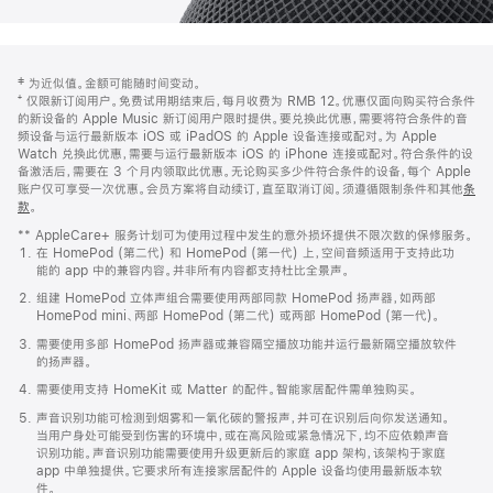
网
脚
‡ 为近似值。金额可能随时间变动。
注
页
⁺ 仅限新订阅用户。免费试用期结束后，每月收费为 RMB 12。优惠仅面向购买符合条件
页
的新设备的 Apple Music 新订阅用户限时提供。要兑换此优惠，需要将符合条件的音
频设备与运行最新版本 iOS 或 iPadOS 的 Apple 设备连接或配对。为 Apple
脚
Watch 兑换此优惠，需要与运行最新版本 iOS 的 iPhone 连接或配对。符合条件的设
备激活后，需要在 3 个月内领取此优惠。无论购买多少件符合条件的设备，每个 Apple
账户仅可享受一次优惠。会员方案将自动续订，直至取消订阅。须遵循限制条件和其他
条
款
。
(在
新
** AppleCare+ 服务计划可为使用过程中发生的意外损坏提供不限次数的保修服务。
窗
在 HomePod (第二代) 和 HomePod (第一代) 上，空间音频适用于支持此功
口
能的 app 中的兼容内容。并非所有内容都支持杜比全景声。
中
打
组建 HomePod 立体声组合需要使用两部同款 HomePod 扬声器，如两部
开)
HomePod mini、两部 HomePod (第二代) 或两部 HomePod (第一代)。
需要使用多部 HomePod 扬声器或兼容隔空播放功能并运行最新隔空播放软件
的扬声器。
需要使用支持 HomeKit 或 Matter 的配件。智能家居配件需单独购买。
声音识别功能可检测到烟雾和一氧化碳的警报声，并可在识别后向你发送通知。
当用户身处可能受到伤害的环境中，或在高风险或紧急情况下，均不应依赖声音
识别功能。声音识别功能需要使用升级更新后的家庭 app 架构，该架构于家庭
app 中单独提供。它要求所有连接家居配件的 Apple 设备均使用最新版本软
件。