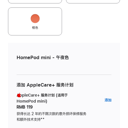
橙色
HomePod mini - 午夜色
添加 AppleCare+ 服务计划
AppleCare+ 服务计划 (适用于
AppleC
添加
HomePod mini)
服
RMB 119
务
获得长达 2 年的不限次数的意外损坏保修服务
和额外技术支持
脚
**
计
注