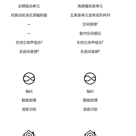
全频驱动单元
高振幅低音单元
双振动抵消无源辐射器
五高音单元波束成形阵列
—
空间音频
脚
¹
注
—
室内空间感应
支持立体声组合
脚
²
支持立体声组合
脚
²
注
注
多房间音频
脚
³
多房间音频
脚
³
注
注
Siri
Siri
智能助理
智能助理
语音识别
语音识别