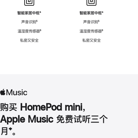
智能家居中枢
脚
⁴
智能家居中枢
脚
⁴
注
注
声音识别
脚
⁵
声音识别
脚
⁵
注
注
温湿度传感器
脚
⁶
温湿度传感器
脚
⁶
注
注
私密又安全
私密又安全
购买 HomePod mini，
Apple Music 免费试听三个
月
脚
⁺。