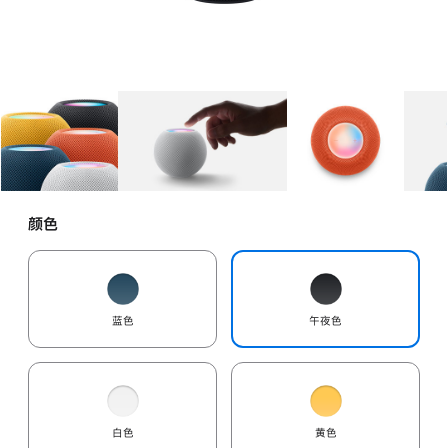
图库
图像
1
图库
图像
2
图库
图像
3
颜色
蓝色
午夜色
白色
黄色