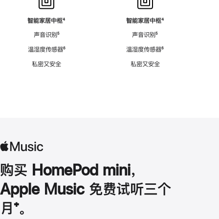
智能家居中枢
脚
⁴
智能家居中枢
脚
⁴
注
注
声音识别
脚
⁵
声音识别
脚
⁵
注
注
温湿度传感器
脚
⁶
温湿度传感器
脚
⁶
注
注
私密又安全
私密又安全
购买 HomePod mini，
Apple Music 免费试听三个
月
脚
⁺。