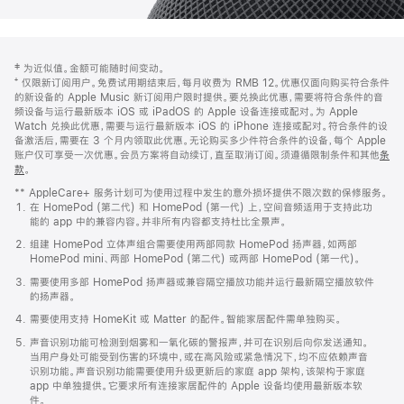
网
脚
‡ 为近似值。金额可能随时间变动。
注
页
⁺ 仅限新订阅用户。免费试用期结束后，每月收费为 RMB 12。优惠仅面向购买符合条件
页
的新设备的 Apple Music 新订阅用户限时提供。要兑换此优惠，需要将符合条件的音
频设备与运行最新版本 iOS 或 iPadOS 的 Apple 设备连接或配对。为 Apple
脚
Watch 兑换此优惠，需要与运行最新版本 iOS 的 iPhone 连接或配对。符合条件的设
备激活后，需要在 3 个月内领取此优惠。无论购买多少件符合条件的设备，每个 Apple
账户仅可享受一次优惠。会员方案将自动续订，直至取消订阅。须遵循限制条件和其他
条
款
。
(在
新
** AppleCare+ 服务计划可为使用过程中发生的意外损坏提供不限次数的保修服务。
窗
在 HomePod (第二代) 和 HomePod (第一代) 上，空间音频适用于支持此功
口
能的 app 中的兼容内容。并非所有内容都支持杜比全景声。
中
打
组建 HomePod 立体声组合需要使用两部同款 HomePod 扬声器，如两部
开)
HomePod mini、两部 HomePod (第二代) 或两部 HomePod (第一代)。
需要使用多部 HomePod 扬声器或兼容隔空播放功能并运行最新隔空播放软件
的扬声器。
需要使用支持 HomeKit 或 Matter 的配件。智能家居配件需单独购买。
声音识别功能可检测到烟雾和一氧化碳的警报声，并可在识别后向你发送通知。
当用户身处可能受到伤害的环境中，或在高风险或紧急情况下，均不应依赖声音
识别功能。声音识别功能需要使用升级更新后的家庭 app 架构，该架构于家庭
app 中单独提供。它要求所有连接家居配件的 Apple 设备均使用最新版本软
件。