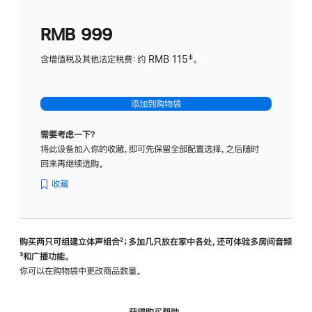
划
(适
RMB 999
用
于
含增值税及其他法定税费：约 RMB 115‡。
HomeP
mini)
添加到购物袋
需要考虑一下？
将此设备加入你的收藏，即可先保留全部配置选择，之后随时
回来再继续选购。
收藏
购买两只可组建立体声组合
脚
²；多加几只放在家中各处，还可体验多‍房‍间音频
脚
³和广播功能。
注
注
你可以在购物袋中更改商品数量。
获得购买帮助，