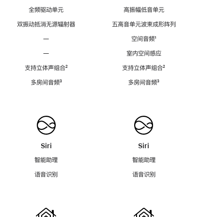
全频驱动单元
高振幅低音单元
双振动抵消无源辐射器
五高音单元波束成形阵列
—
空间音频
脚
¹
注
—
室内空间感应
支持立体声组合
脚
²
支持立体声组合
脚
²
注
注
多房间音频
脚
³
多房间音频
脚
³
注
注
Siri
Siri
智能助理
智能助理
语音识别
语音识别