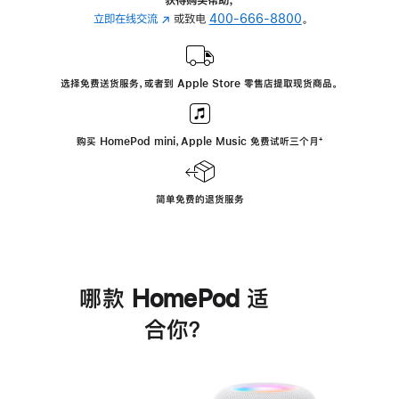
立即在线交流
(在
或致电
400-666-8800
。
新
窗
口
选择免费送货服务，或者到 Apple Store 零售店提取现货商品。
中
打
开)
购买 HomePod mini，Apple Music 免费试听三个月
脚
⁺
注
简单免费的退货服务
哪款 HomePod 适
合你？
进
一
步