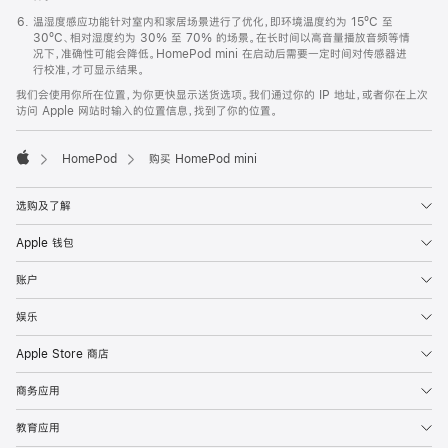
温湿度感应功能针对室内和家居场景进行了优化，即环境温度约为 15ºC 至
30ºC、相对湿度约为 30% 至 70% 的场景。在长时间以高音量播放音频等情
况下，准确性可能会降低。HomePod mini 在启动后需要一定时间对传感器进
行校准，才可显示结果。
我们会使用你所在位置，为你更快显示送货选项。我们通过你的 IP 地址，或者你在上次
访问 Apple 网站时输入的位置信息，找到了你的位置。
HomePod
购买 HomePod mini
Apple
选购及了解
Apple 钱包
账户
娱乐
Apple Store 商店
商务应用
教育应用