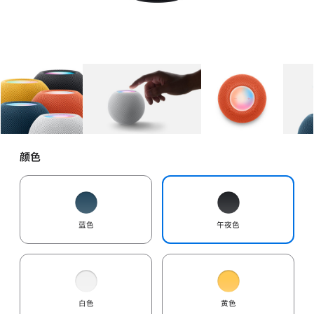
图库
图像
1
图库
图像
2
图库
图像
3
颜色
蓝色
午夜色
白色
黄色