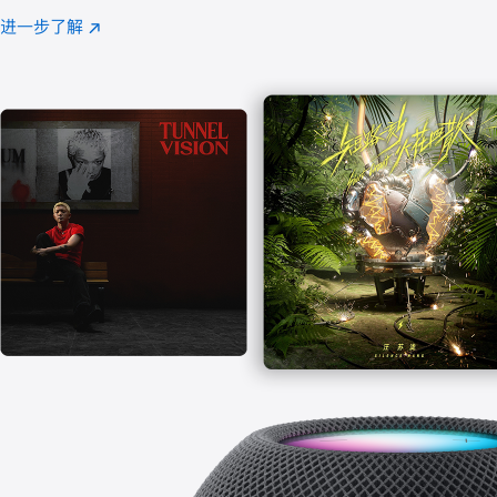
注
进一步了解
Apple
(在
Music
新
窗
口
中
打
开)