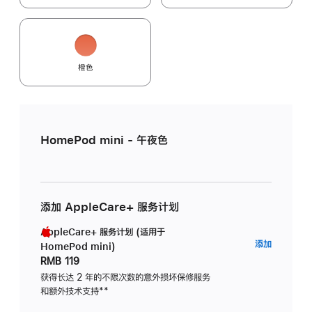
橙色
HomePod mini - 午夜色
添加 AppleCare+ 服务计划
AppleCare+ 服务计划 (适用于
AppleC
添加
HomePod mini)
服
RMB 119
务
获得长达 2 年的不限次数的意外损坏保修服务
和额外技术支持
脚
**
计
注