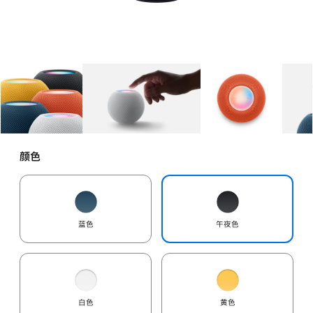
图库
图像
1
图库
图像
2
图库
图像
3
颜色
蓝色
午夜色
白色
黄色