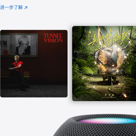
注
进一步了解
Apple
(在
Music
新
窗
口
中
打
开)