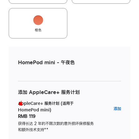
橙色
HomePod mini - 午夜色
添加 AppleCare+ 服务计划
AppleCare+ 服务计划 (适用于
AppleC
添加
HomePod mini)
服
RMB 119
务
获得长达 2 年的不限次数的意外损坏保修服务
和额外技术支持
脚
**
计
注