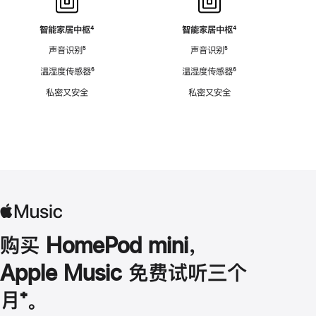
智能家居中枢
脚
⁴
智能家居中枢
脚
⁴
注
注
声音识别
脚
⁵
声音识别
脚
⁵
注
注
温湿度传感器
脚
⁶
温湿度传感器
脚
⁶
注
注
私密又安全
私密又安全
购买 HomePod mini，
Apple Music 免费试听三个
月
脚
⁺。