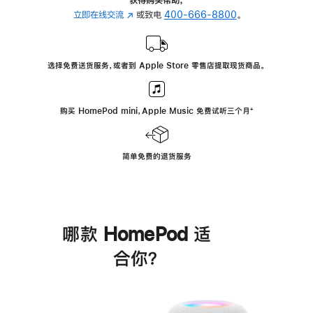
立即在线交流
(在
或致电
400-666-8800
。
新
窗
口
选择免费送货服务，或者到 Apple Store 零售店提取现货商品。
中
打
开)
购买 HomePod mini，Apple Music 免费试听三个月
脚
⁺
注
简单免费的退货服务
哪款 HomePod 适
合你？
进
一
步