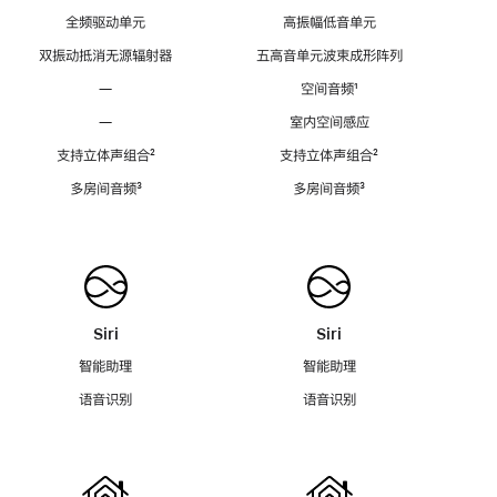
全频驱动单元
高振幅低音单元
双振动抵消无源辐射器
五高音单元波束成形阵列
—
空间音频
脚
¹
注
—
室内空间感应
支持立体声组合
脚
²
支持立体声组合
脚
²
注
注
多房间音频
脚
³
多房间音频
脚
³
注
注
Siri
Siri
智能助理
智能助理
语音识别
语音识别