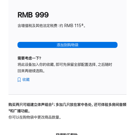
划
(适
RMB 999
用
于
含增值税及其他法定税费：约 RMB 115‡。
HomeP
mini)
添加到购物袋
需要考虑一下？
将此设备加入你的收藏，即可先保留全部配置选择，之后随时
回来再继续选购。
收藏
购买两只可组建立体声组合
脚
²；多加几只放在家中各处，还可体验多‍房‍间音频
脚
³和广播功能。
注
注
你可以在购物袋中更改商品数量。
获得购买帮助，