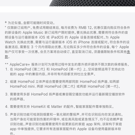
网
脚
‡ 为近似值。金额可能随时间变动。
注
页
⁺ 仅限新订阅用户。免费试用期结束后，每月收费为 RMB 12。优惠仅面向购买符合条件
页
的新设备的 Apple Music 新订阅用户限时提供。要兑换此优惠，需要将符合条件的音
频设备与运行最新版本 iOS 或 iPadOS 的 Apple 设备连接或配对。为 Apple
脚
Watch 兑换此优惠，需要与运行最新版本 iOS 的 iPhone 连接或配对。符合条件的设
备激活后，需要在 3 个月内领取此优惠。无论购买多少件符合条件的设备，每个 Apple
账户仅可享受一次优惠。会员方案将自动续订，直至取消订阅。须遵循限制条件和其他
条
款
。
(在
新
** AppleCare+ 服务计划可为使用过程中发生的意外损坏提供不限次数的保修服务。
窗
在 HomePod (第二代) 和 HomePod (第一代) 上，空间音频适用于支持此功
口
能的 app 中的兼容内容。并非所有内容都支持杜比全景声。
中
打
组建 HomePod 立体声组合需要使用两部同款 HomePod 扬声器，如两部
开)
HomePod mini、两部 HomePod (第二代) 或两部 HomePod (第一代)。
需要使用多部 HomePod 扬声器或兼容隔空播放功能并运行最新隔空播放软件
的扬声器。
需要使用支持 HomeKit 或 Matter 的配件。智能家居配件需单独购买。
声音识别功能可检测到烟雾和一氧化碳的警报声，并可在识别后向你发送通知。
当用户身处可能受到伤害的环境中，或在高风险或紧急情况下，均不应依赖声音
识别功能。声音识别功能需要使用升级更新后的家庭 app 架构，该架构于家庭
app 中单独提供。它要求所有连接家居配件的 Apple 设备均使用最新版本软
件。