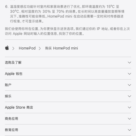
温湿度感应功能针对室内和家居场景进行了优化，即环境温度约为 15ºC 至
30ºC、相对湿度约为 30% 至 70% 的场景。在长时间以高音量播放音频等情
况下，准确性可能会降低。HomePod mini 在启动后需要一定时间对传感器进
行校准，才可显示结果。
我们会使用你所在位置，为你更快显示送货选项。我们通过你的 IP 地址，或者你在上次
访问 Apple 网站时输入的位置信息，找到了你的位置。
HomePod
购买 HomePod mini
Apple
选购及了解
Apple 钱包
账户
娱乐
Apple Store 商店
商务应用
教育应用