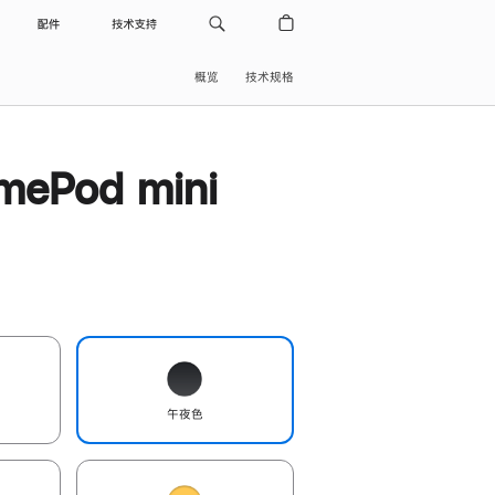
配件
技术支持
概览
技术规格
ePod mini
午夜色