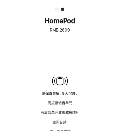
HomePod
RMB 2699
高保真音质，令人沉浸。
高振幅低音单元
五高音单元波束成形阵列
空间音频
脚
¹
注