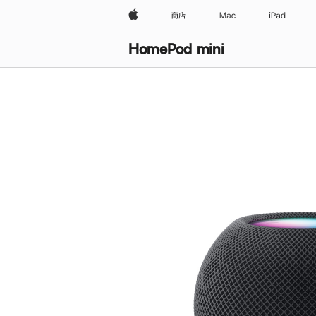
Apple
商店
Mac
iPad
HomePod mini
购
买
HomePod mini