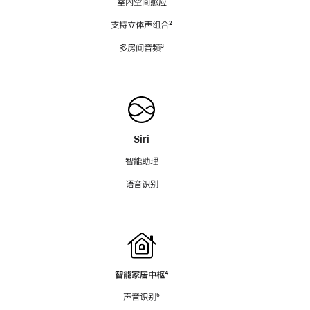
室内空间感应
支持立体声组合
脚
²
注
多房间音频
脚
³
注
Siri
智能助理
语音识别
智能家居中枢
脚
⁴
注
声音识别
脚
⁵