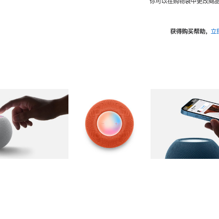
你可以在购物袋中更改商品
获得购买帮助，
立
图库
图像
2
图库
图像
3
图