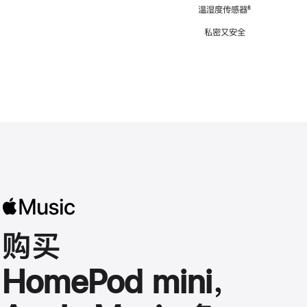
注
温湿度传感器
脚
⁶
注
私密又安全
购买
HomePod mini，