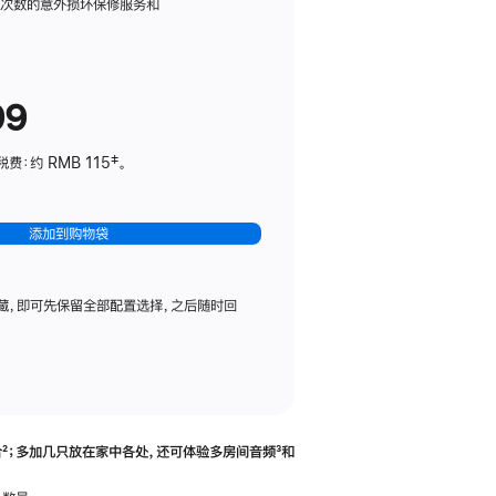
务
限次数的意外损坏保修服务和
计
划
(适
99
用
于
：约 RMB 115‡。
HomePod
mini)
添加到购物袋
藏，即可先保留全部配置选择，之后随时回
合
脚
²；多加几只放在家中各处，还可体验多‍房‍间音频
脚
³和
注
注