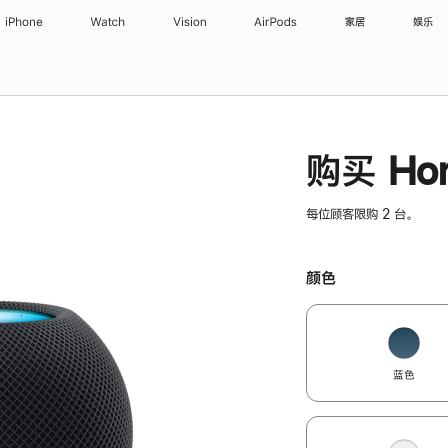
iPhone
Watch
Vision
AirPods
家居
娱乐
购买 Hom
每位顾客限购 2 台。
颜色
蓝色