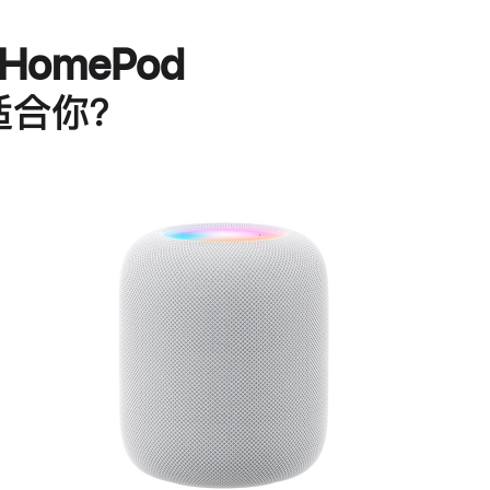
HomePod
适合你？
进
一
步
了
解
HomePod<