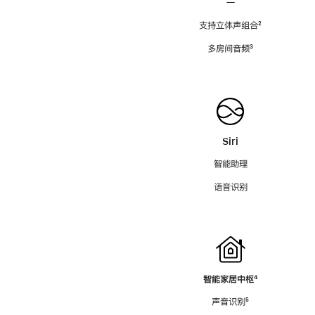
—
支持立体声组合
脚
²
注
多房间音频
脚
³
注
Siri
智能助理
语音识别
智能家居中枢
脚
⁴
注
声音识别
脚
⁵