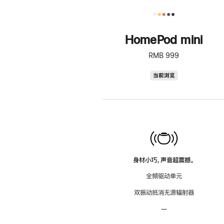
HomePod mini
RMB 999
HomePod
当前浏览
mini
身材小巧，声音超震撼。
全频驱动单元
双振动抵消无源辐射器
—