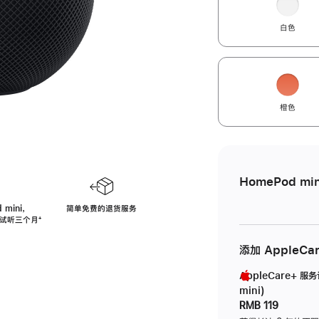
白色
橙色
HomePod min
 mini，
简单免费的退货服务
免费试听三个月
脚
⁺
注
添加 AppleCa
AppleCare+ 服
mini)
RMB 119