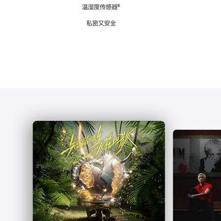
注
温湿度传感器
脚
⁶
注
私密又安全