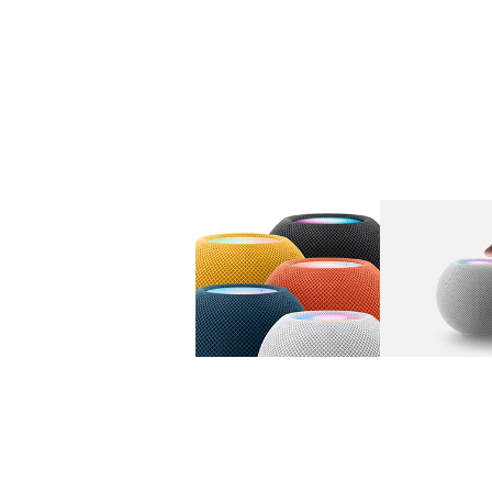
图库
图像
1