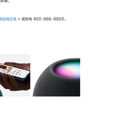
数量。
即在线交流
(在
或致电
400-666-8800。
新
窗
口
中
打
开)
库
图像
4
图库
图像
5