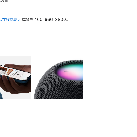
数量。
即在线交流
(在
或致电
400-666-8800。
新
窗
口
中
打
开)
库
图像
4
图库
图像
5