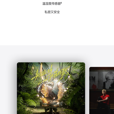
注
温湿度传感器
脚
⁶
注
私密又安全