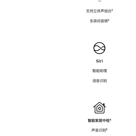
—
支持立体声组合
脚
²
注
多房间音频
脚
³
注
Siri
智能助理
语音识别
智能家居中枢
脚
⁴
注
声音识别
脚
⁵