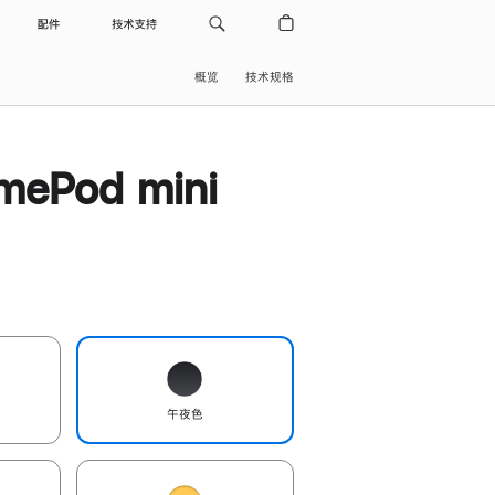
配件
技术支持
概览
技术规格
ePod mini
午夜色