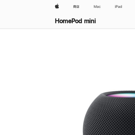
Apple
商店
Mac
iPad
HomePod mini
购
买
HomePod mini