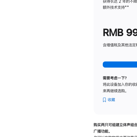
获得长达 2 年的不
额外技术支持
脚
**
注
RMB 9
含增值税及其他法定税费
需要考虑一下？
将此设备加入你的收
来再继续选购。
收藏
购买两只可组建立体声组
广播功能。