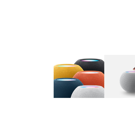
图库
图像
1