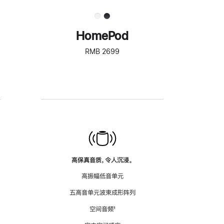
HomePod
RMB 2699
高保真音质，令人沉浸。
高振幅低音单元
五高音单元波束成形阵列
空间音频
脚
¹
注