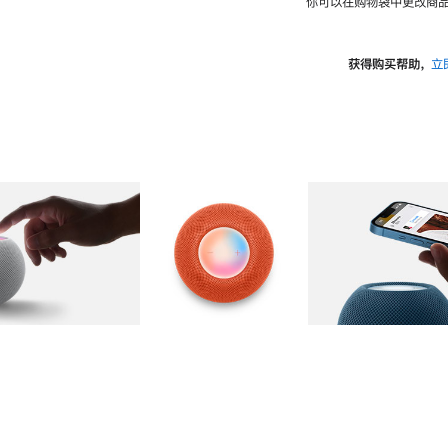
你可以在购物袋中更改商品
获得购买帮助，
立
图库
图像
2
图库
图像
3
图