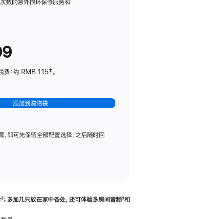
务
限次数的意外损坏保修服务和
计
划
(适
99
用
于
：约 RMB 115‡。
HomePod
mini)
添加到购物袋
藏，即可先保留全部配置选择，之后随时回
合
脚
²；多加几只放在家中各处，还可体验多‍房‍间音频
脚
³和
注
注