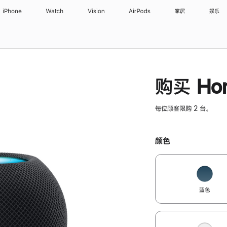
iPhone
Watch
Vision
AirPods
家居
娱乐
购买 Hom
每位顾客限购 2 台。
颜色
蓝色