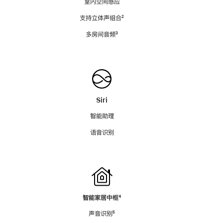
室内空间感应
支持立体声组合
脚
²
注
多房间音频
脚
³
注
Siri
智能助理
语音识别
智能家居中枢
脚
⁴
注
声音识别
脚
⁵