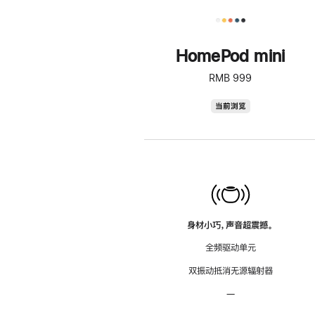
HomePod mini
RMB 999
HomePod
当前浏览
mini
身材小巧，声音超震撼。
全频驱动单元
双振动抵消无源辐射器
—