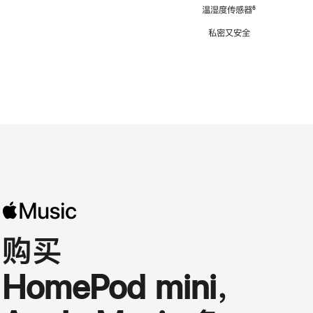
注
温湿度传感器
脚
⁶
注
私密又安全
购买
HomePod mini，