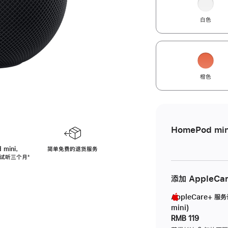
白色
橙色
HomePod min
 mini，
简单免费的退货服务
免费试听三个月
脚
⁺
注
添加 AppleCa
AppleCare+ 服
mini)
RMB 119