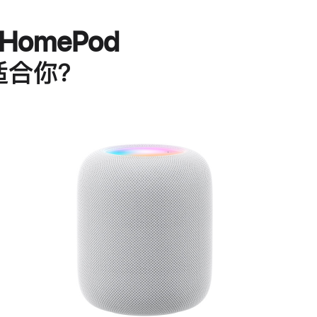
HomePod
适合你？
进
一
步
了
解
HomePod<