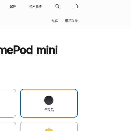
配件
技术支持
概览
技术规格
ePod mini
午夜色