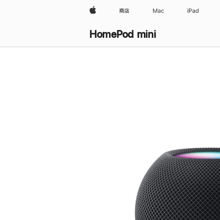
Apple
商店
Mac
iPad
HomePod mini
购
买
HomePod mini