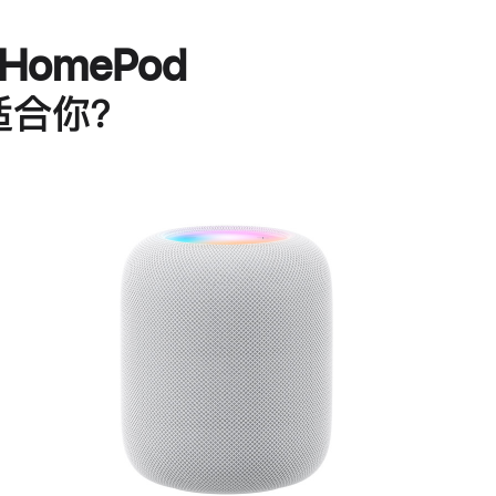
HomePod
适合你？
进
一
步
了
解
HomePod<