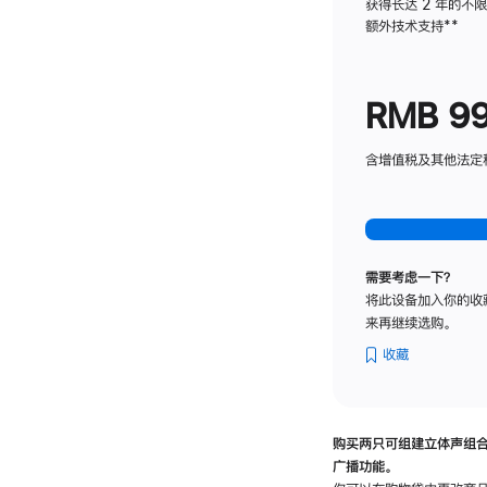
获得长达 2 年的不
额外技术支持
脚
**
注
RMB 9
含增值税及其他法定税费
需要考虑一下？
将此设备加入你的收
来再继续选购。
收藏
购买两只可组建立体声组
广播功能。