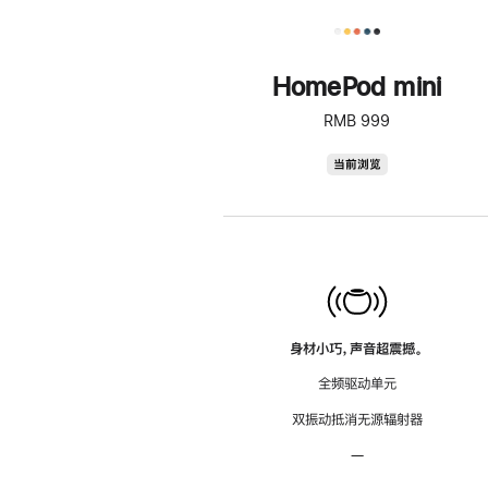
HomePod mini
RMB 999
HomePod
当前浏览
mini
身材小巧，声音超震撼。
全频驱动单元
双振动抵消无源辐射器
—