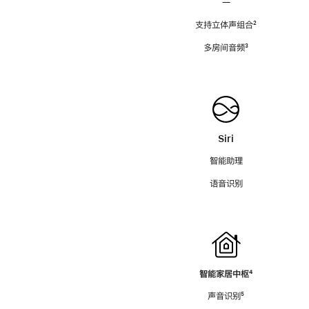
—
支持立体声组合
脚
²
注
多房间音频
脚
³
注
Siri
智能助理
语音识别
智能家居中枢
脚
⁴
注
声音识别
脚
⁵