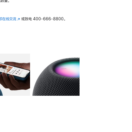
数量。
即在线交流
(在
或致电
400-666-8800。
新
窗
口
中
打
开)
库
图像
4
图库
图像
5