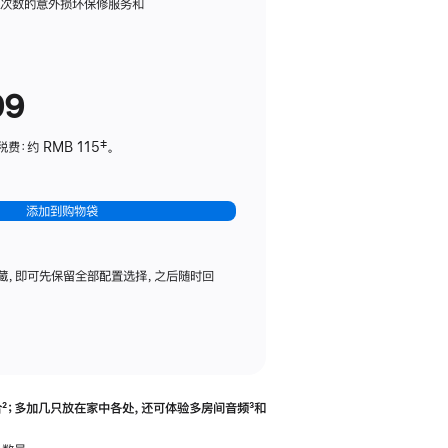
务
限次数的意外损坏保修服务和
计
划
(适
99
用
于
：约 RMB 115‡。
HomePod
mini)
添加到购物袋
藏，即可先保留全部配置选择，之后随时回
合
脚
²；多加几只放在家中各处，还可体验多‍房‍间音频
脚
³和
注
注