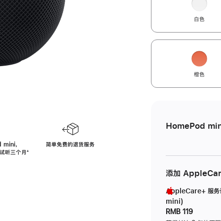
白色
橙色
HomePod min
 mini，
简单免费的退货服务
免费试听三个月
脚
⁺
注
添加 AppleCa
AppleCare+ 服
mini)
RMB 119