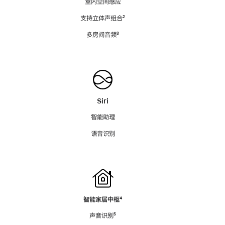
室内空间感应
支持立体声组合
脚
²
注
多房间音频
脚
³
注
Siri
智能助理
语音识别
智能家居中枢
脚
⁴
注
声音识别
脚
⁵