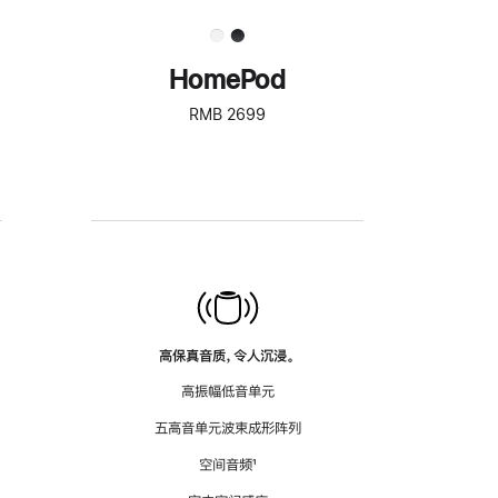
HomePod
RMB 2699
高保真音质，令人沉浸。
高振幅低音单元
五高音单元波束成形阵列
空间音频
脚
¹
注