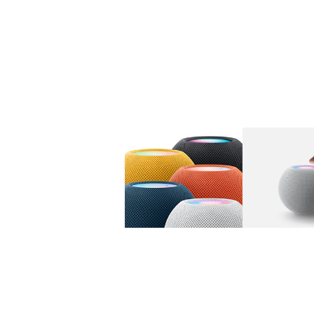
图库
图像
1