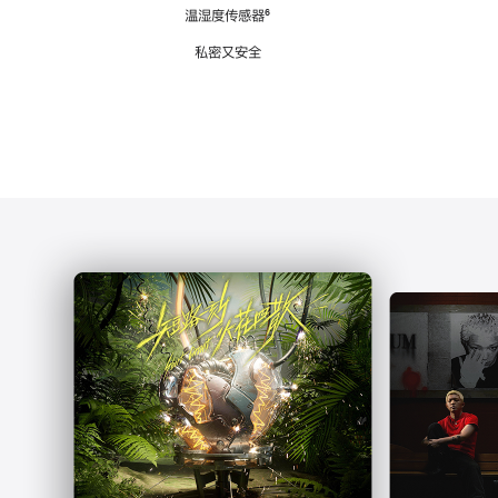
注
温湿度传感器
脚
⁶
注
私密又安全