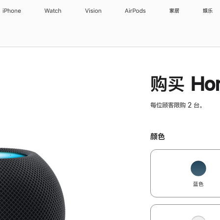
iPhone
Watch
Vision
AirPods
家居
娱乐
购买 Hom
每位顾客限购 2 台。
颜色
蓝色