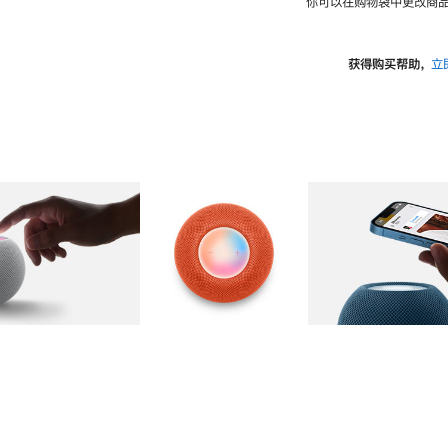
你可以在购物袋中更改商品
获得购买帮助，
立
图库
图像
2
图库
图像
3
图