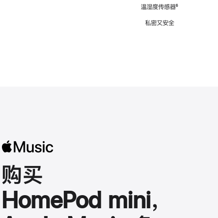
注
温湿度传感器
脚
⁶
注
私密又安全
购买
HomePod mini，