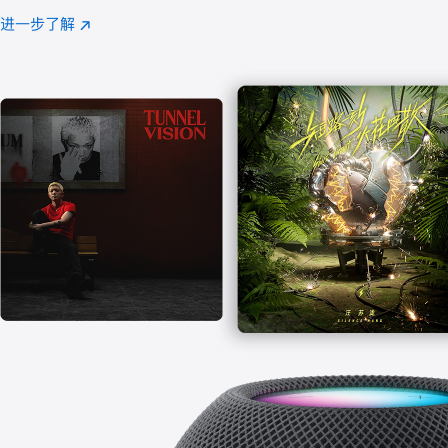
注
进一步了解
Apple
(在
Music
新
窗
口
中
打
开)