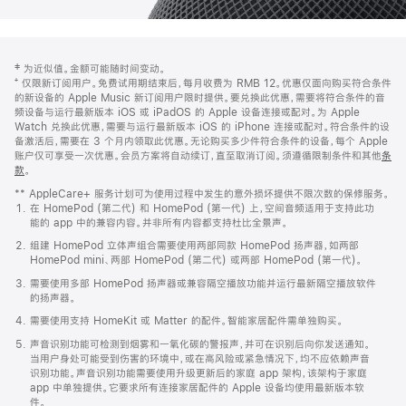
网
脚
‡ 为近似值。金额可能随时间变动。
注
页
⁺ 仅限新订阅用户。免费试用期结束后，每月收费为 RMB 12。优惠仅面向购买符合条件
页
的新设备的 Apple Music 新订阅用户限时提供。要兑换此优惠，需要将符合条件的音
频设备与运行最新版本 iOS 或 iPadOS 的 Apple 设备连接或配对。为 Apple
脚
Watch 兑换此优惠，需要与运行最新版本 iOS 的 iPhone 连接或配对。符合条件的设
备激活后，需要在 3 个月内领取此优惠。无论购买多少件符合条件的设备，每个 Apple
账户仅可享受一次优惠。会员方案将自动续订，直至取消订阅。须遵循限制条件和其他
条
款
。
(在
新
** AppleCare+ 服务计划可为使用过程中发生的意外损坏提供不限次数的保修服务。
窗
在 HomePod (第二代) 和 HomePod (第一代) 上，空间音频适用于支持此功
口
能的 app 中的兼容内容。并非所有内容都支持杜比全景声。
中
打
组建 HomePod 立体声组合需要使用两部同款 HomePod 扬声器，如两部
开)
HomePod mini、两部 HomePod (第二代) 或两部 HomePod (第一代)。
需要使用多部 HomePod 扬声器或兼容隔空播放功能并运行最新隔空播放软件
的扬声器。
需要使用支持 HomeKit 或 Matter 的配件。智能家居配件需单独购买。
声音识别功能可检测到烟雾和一氧化碳的警报声，并可在识别后向你发送通知。
当用户身处可能受到伤害的环境中，或在高风险或紧急情况下，均不应依赖声音
识别功能。声音识别功能需要使用升级更新后的家庭 app 架构，该架构于家庭
app 中单独提供。它要求所有连接家居配件的 Apple 设备均使用最新版本软
件。