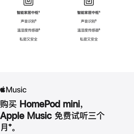
智能家居中枢
脚
⁴
智能家居中枢
脚
⁴
注
注
声音识别
脚
⁵
声音识别
脚
⁵
注
注
温湿度传感器
脚
⁶
温湿度传感器
脚
⁶
注
注
私密又安全
私密又安全
购买 HomePod mini，
Apple Music 免费试听三个
月
脚
⁺。