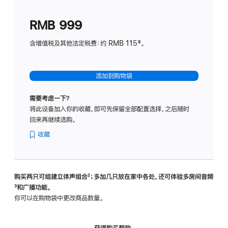
划
(适
RMB 999
用
于
含增值税及其他法定税费：约 RMB 115‡。
HomeP
mini)
添加到购物袋
需要考虑一下？
将此设备加入你的收藏，即可先保留全部配置选择，之后随时
回来再继续选购。
收藏
购买两只可组建立体声组合
脚
²；多加几只放在家中各处，还可体验多‍房‍间音频
脚
³和广播功能。
注
注
你可以在购物袋中更改商品数量。
获得购买帮助，