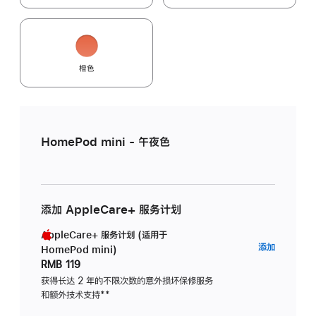
橙色
HomePod mini - 午夜色
添加 AppleCare+ 服务计划
AppleCare+ 服务计划 (适用于
AppleC
添加
HomePod mini)
服
RMB 119
务
获得长达 2 年的不限次数的意外损坏保修服务
和额外技术支持
脚
**
计
注