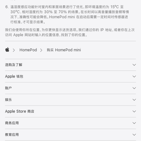
温湿度感应功能针对室内和家居场景进行了优化，即环境温度约为 15ºC 至
30ºC、相对湿度约为 30% 至 70% 的场景。在长时间以高音量播放音频等情
况下，准确性可能会降低。HomePod mini 在启动后需要一定时间对传感器进
行校准，才可显示结果。
我们会使用你所在位置，为你更快显示送货选项。我们通过你的 IP 地址，或者你在上次
访问 Apple 网站时输入的位置信息，找到了你的位置。
HomePod
购买 HomePod mini
Apple
选购及了解
Apple 钱包
账户
娱乐
Apple Store 商店
商务应用
教育应用