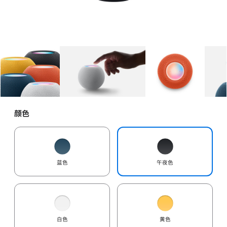
图库
图像
1
图库
图像
2
图库
图像
3
颜色
蓝色
午夜色
白色
黄色