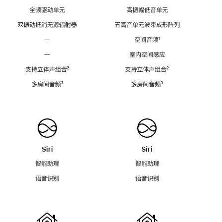
全频驱动单元
高振幅低音单元
双振动抵消无源辐射器
五高音单元波束成形阵列
—
空间音频
脚
¹
注
—
室内空间感应
支持立体声组合
脚
²
支持立体声组合
脚
²
注
注
多房间音频
脚
³
多房间音频
脚
³
注
注
Siri
Siri
智能助理
智能助理
语音识别
语音识别