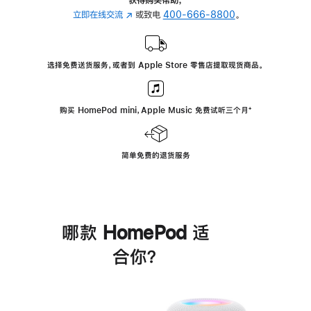
立即在线交流
(在
或致电
400-666-8800
。
新
窗
口
选择免费送货服务，或者到 Apple Store 零售店提取现货商品。
中
打
开)
购买 HomePod mini，Apple Music 免费试听三个月
脚
⁺
注
简单免费的退货服务
哪款 HomePod 适
合你？
进
一
步