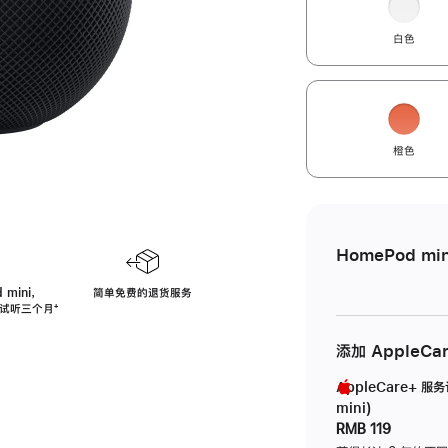
白色
橙色
HomePod min
 mini，
简单免费的退货服务
免费试听三个月
脚
⁺
注
添加 AppleCa
AppleCare+ 服
mini)
RMB 119