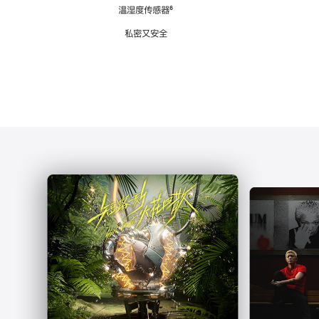
注
温湿度传感器
脚
⁶
注
私密又安全