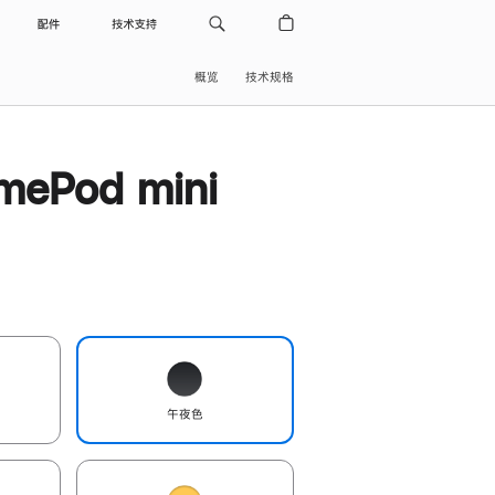
配件
技术支持
概览
技术规格
ePod mini
午夜色