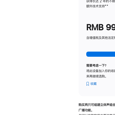
获得长达 2 年的不
额外技术支持
脚
**
注
RMB 9
含增值税及其他法定税费
需要考虑一下？
将此设备加入你的收
来再继续选购。
收藏
购买两只可组建立体声组
广播功能。