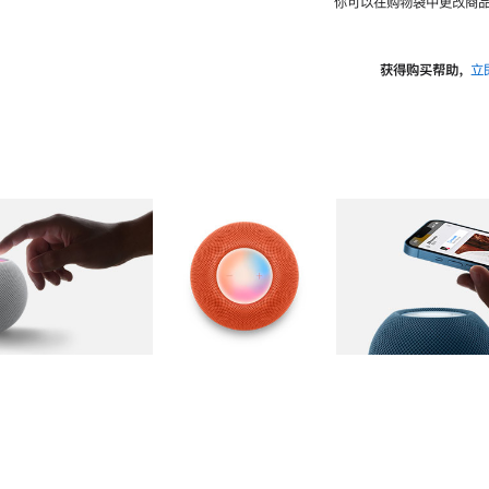
你可以在购物袋中更改商品
获得购买帮助，
立
图库
图像
2
图库
图像
3
图