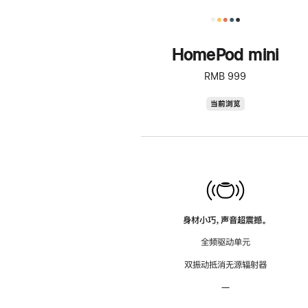
HomePod mini
RMB 999
HomePod
当前浏览
mini
身材小巧，声音超震撼。
全频驱动单元
双振动抵消无源辐射器
—