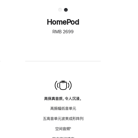
HomePod
RMB 2699
高保真音质，令人沉浸。
高振幅低音单元
五高音单元波束成形阵列
空间音频
脚
¹
注