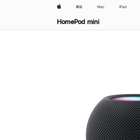
Apple
商店
Mac
iPad
HomePod mini
购
买
HomePod mini