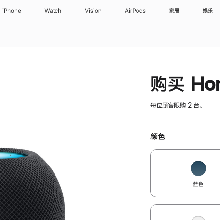
iPhone
Watch
Vision
AirPods
家居
娱乐
购买 Hom
每位顾客限购 2 台。
颜色
蓝色