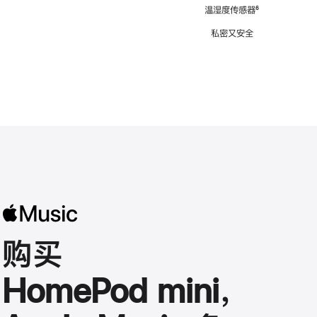
注
温湿度传感器
脚
⁶
注
私密又安全
购买
HomePod mini，