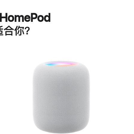
HomePod
适合你？
进
一
步
了
解
HomePod<