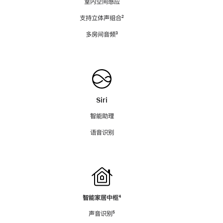
室内空间感应
支持立体声组合
脚
²
注
多房间音频
脚
³
注
Siri
智能助理
语音识别
智能家居中枢
脚
⁴
注
声音识别
脚
⁵