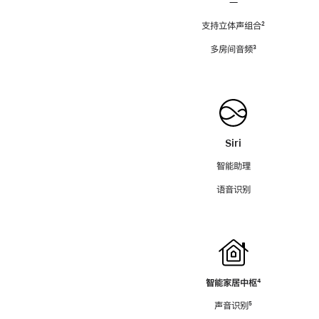
—
支持立体声组合
脚
²
注
多房间音频
脚
³
注
Siri
智能助理
语音识别
智能家居中枢
脚
⁴
注
声音识别
脚
⁵