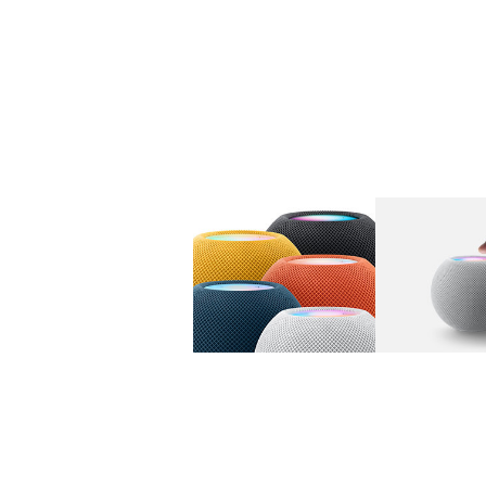
图库
图像
1