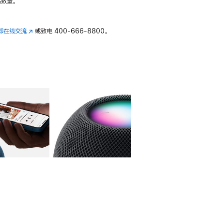
数量。
即在线交流
(在
或致电
400-666-8800。
新
窗
口
中
打
开)
库
图像
4
图库
图像
5