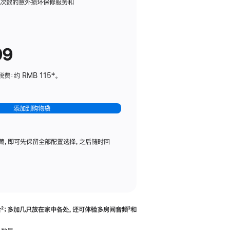
务
限次数的意外损坏保修服务和
计
划
(适
99
用
于
：约 RMB 115‡。
HomePod
mini)
添加到购物袋
藏，即可先保留全部配置选择，之后随时回
合
脚
²；多加几只放在家中各处，还可体验多‍房‍间音频
脚
³和
注
注