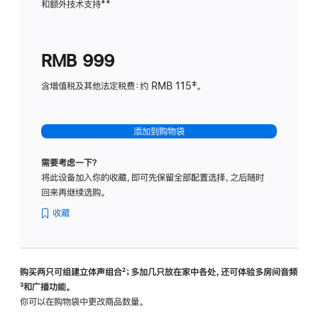
和额外技术支持
脚
**
计
注
划
(适
RMB 999
用
于
含增值税及其他法定税费：约 RMB 115‡。
HomeP
mini)
添加到购物袋
需要考虑一下？
将此设备加入你的收藏，即可先保留全部配置选择，之后随时
回来再继续选购。
收藏
购买两只可组建立体声组合
脚
²；多加几只放在家中各处，还可体验多‍房‍间音频
脚
³和广播功能。
注
注
你可以在购物袋中更改商品数量。