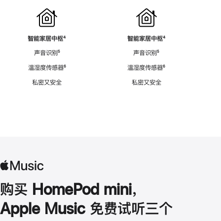
智能家居中枢
脚
⁴
智能家居中枢
脚
⁴
注
注
声音识别
脚
⁵
声音识别
脚
⁵
注
注
温湿度传感器
脚
⁶
温湿度传感器
脚
⁶
注
注
私密又安全
私密又安全
购买 HomePod mini，
Apple Music 免费试听三个