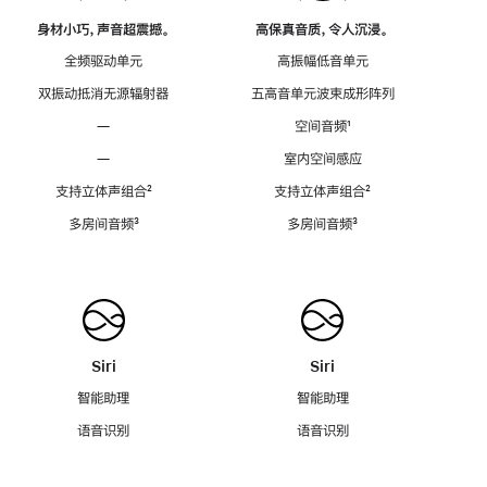
身材小巧，声音超震撼。
高保真音质，令人沉浸。
全频驱动单元
高振幅低音单元
双振动抵消无源辐射器
五高音单元波束成形阵列
—
空间音频
脚
¹
注
—
室内空间感应
支持立体声组合
脚
²
支持立体声组合
脚
²
注
注
多房间音频
脚
³
多房间音频
脚
³
注
注
Siri
Siri
智能助理
智能助理
语音识别
语音识别