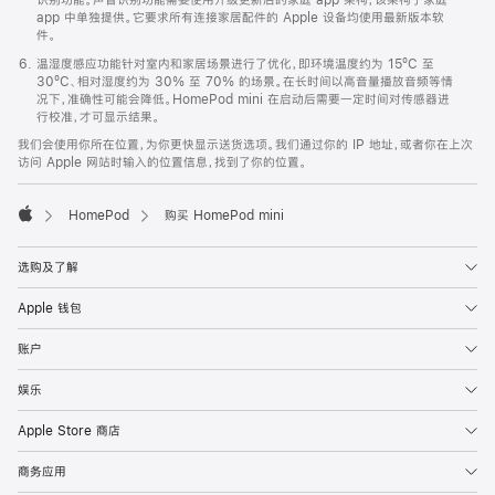
app 中单独提供。它要求所有连接家居配件的 Apple 设备均使用最新版本软
件。
温湿度感应功能针对室内和家居场景进行了优化，即环境温度约为 15ºC 至
30ºC、相对湿度约为 30% 至 70% 的场景。在长时间以高音量播放音频等情
况下，准确性可能会降低。HomePod mini 在启动后需要一定时间对传感器进
行校准，才可显示结果。
我们会使用你所在位置，为你更快显示送货选项。我们通过你的 IP 地址，或者你在上次
访问 Apple 网站时输入的位置信息，找到了你的位置。
HomePod
购买 HomePod mini
Apple
选购及了解
Apple 钱包
账户
娱乐
Apple Store 商店
商务应用