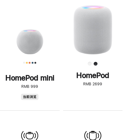
一
步
了
解
HomePod<
HomePod
HomePod mini
RMB 2699
RMB 999
HomePod
当前浏览
mini