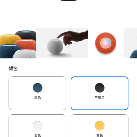
图库
图像
1
图库
图像
2
图库
图像
3
颜色
蓝色
午夜色
白色
黄色