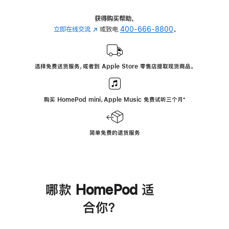
获得购买帮助，
立即在线交流
(在
或致电
400-666-8800
。
新
窗
口
选择免费送货服务，或者到 Apple Store 零售店提取现货商品。
中
打
开)
购买 HomePod mini，Apple Music 免费试听三个月
脚
⁺
注
简单免费的退货服务
哪款 HomePod 适
合你？
进