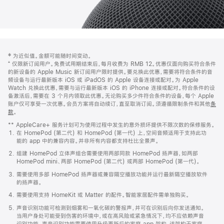
网
脚
‡ 为近似值。金额可能随时间变动。
注
页
⁺ 仅限新订阅用户。免费试用期结束后，每月收费为 RMB 12。优惠仅面向购买符合条件
页
的新设备的 Apple Music 新订阅用户限时提供。要兑换此优惠，需要将符合条件的音
频设备与运行最新版本 iOS 或 iPadOS 的 Apple 设备连接或配对。为 Apple
脚
Watch 兑换此优惠，需要与运行最新版本 iOS 的 iPhone 连接或配对。符合条件的设
备激活后，需要在 3 个月内领取此优惠。无论购买多少件符合条件的设备，每个 Apple
账户仅可享受一次优惠。会员方案将自动续订，直至取消订阅。须遵循限制条件和其他
条
款
。
(在
新
** AppleCare+ 服务计划可为使用过程中发生的意外损坏提供不限次数的保修服务。
窗
在 HomePod (第二代) 和 HomePod (第一代) 上，空间音频适用于支持此功
口
能的 app 中的兼容内容。并非所有内容都支持杜比全景声。
中
打
组建 HomePod 立体声组合需要使用两部同款 HomePod 扬声器，如两部
开)
HomePod mini、两部 HomePod (第二代) 或两部 HomePod (第一代)。
需要使用多部 HomePod 扬声器或兼容隔空播放功能并运行最新隔空播放软件
的扬声器。
需要使用支持 HomeKit 或 Matter 的配件。智能家居配件需单独购买。
声音识别功能可检测到烟雾和一氧化碳的警报声，并可在识别后向你发送通知。
当用户身处可能受到伤害的环境中，或在高风险或紧急情况下，均不应依赖声音
识别功能。声音识别功能需要使用升级更新后的家庭 app 架构，该架构于家庭