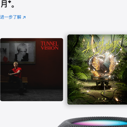
月
脚
⁺。
注
进一步了解
Apple
(在
Music
新
窗
口
中
打
开)