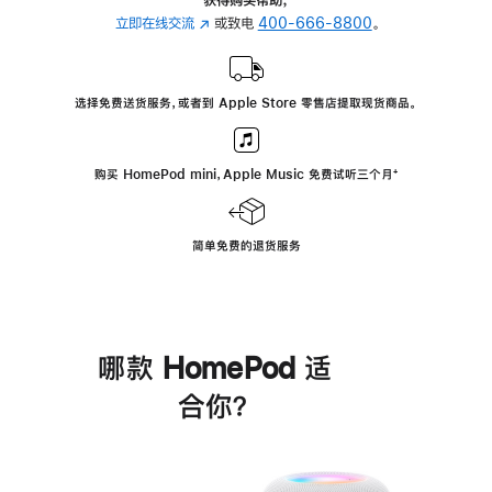
立即在线交流
(在
或致电
400-666-8800
。
新
窗
口
选择免费送货服务，或者到 Apple Store 零售店提取现货商品。
中
打
开)
购买 HomePod mini，Apple Music 免费试听三个月
脚
⁺
注
简单免费的退货服务
哪款 HomePod 适
合你？
进
一
步