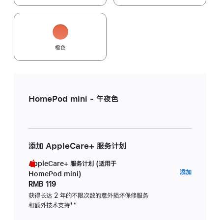
橙色
HomePod mini - 午夜色
添加 AppleCare+ 服务计划
AppleCare+ 服务计划 (适用于
AppleC
添加
HomePod mini)
服
RMB 119
务
获得长达 2 年的不限次数的意外损坏保修服务
和额外技术支持
脚
**
计
注