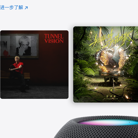
注
进一步了解
Apple
(在
Music
新
窗
口
中
打
开)