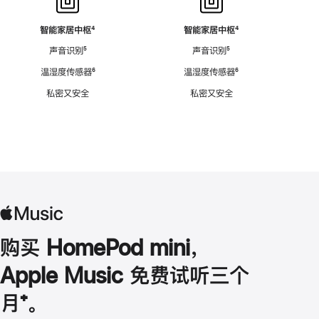
智能家居中枢
脚
⁴
智能家居中枢
脚
⁴
注
注
声音识别
脚
⁵
声音识别
脚
⁵
注
注
温湿度传感器
脚
⁶
温湿度传感器
脚
⁶
注
注
私密又安全
私密又安全
购买 HomePod mini，
Apple Music 免费试听三个
月
脚
⁺。