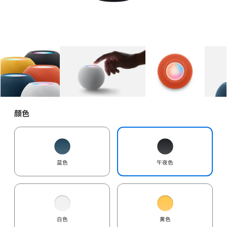
图库
图像
1
图库
图像
2
图库
图像
3
颜色
蓝色
午夜色
白色
黄色