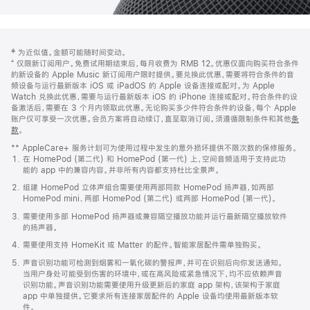
网
脚
‡ 为近似值。金额可能随时间变动。
注
页
⁺ 仅限新订阅用户。免费试用期结束后，每月收费为 RMB 12。优惠仅面向购买符合条件
页
的新设备的 Apple Music 新订阅用户限时提供。要兑换此优惠，需要将符合条件的音
频设备与运行最新版本 iOS 或 iPadOS 的 Apple 设备连接或配对。为 Apple
脚
Watch 兑换此优惠，需要与运行最新版本 iOS 的 iPhone 连接或配对。符合条件的设
备激活后，需要在 3 个月内领取此优惠。无论购买多少件符合条件的设备，每个 Apple
账户仅可享受一次优惠。会员方案将自动续订，直至取消订阅。须遵循限制条件和其他
条
款
。
(在
新
** AppleCare+ 服务计划可为使用过程中发生的意外损坏提供不限次数的保修服务。
窗
在 HomePod (第二代) 和 HomePod (第一代) 上，空间音频适用于支持此功
口
能的 app 中的兼容内容。并非所有内容都支持杜比全景声。
中
打
组建 HomePod 立体声组合需要使用两部同款 HomePod 扬声器，如两部
开)
HomePod mini、两部 HomePod (第二代) 或两部 HomePod (第一代)。
需要使用多部 HomePod 扬声器或兼容隔空播放功能并运行最新隔空播放软件
的扬声器。
需要使用支持 HomeKit 或 Matter 的配件。智能家居配件需单独购买。
声音识别功能可检测到烟雾和一氧化碳的警报声，并可在识别后向你发送通知。
当用户身处可能受到伤害的环境中，或在高风险或紧急情况下，均不应依赖声音
识别功能。声音识别功能需要使用升级更新后的家庭 app 架构，该架构于家庭
app 中单独提供。它要求所有连接家居配件的 Apple 设备均使用最新版本软
件。