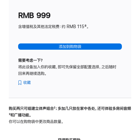
划
(适
RMB 999
用
于
含增值税及其他法定税费：约 RMB 115‡。
HomeP
mini)
添加到购物袋
需要考虑一下？
将此设备加入你的收藏，即可先保留全部配置选择，之后随时
回来再继续选购。
收藏
购买两只可组建立体声组合
脚
²；多加几只放在家中各处，还可体验多‍房‍间音频
脚
³和广播功能。
注
注
你可以在购物袋中更改商品数量。
获得购买帮助，