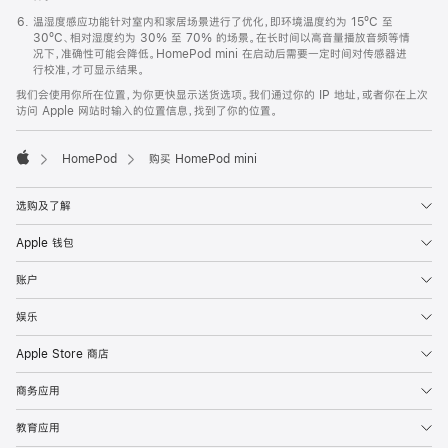
温湿度感应功能针对室内和家居场景进行了优化，即环境温度约为 15ºC 至
30ºC、相对湿度约为 30% 至 70% 的场景。在长时间以高音量播放音频等情
况下，准确性可能会降低。HomePod mini 在启动后需要一定时间对传感器进
行校准，才可显示结果。
我们会使用你所在位置，为你更快显示送货选项。我们通过你的 IP 地址，或者你在上次
访问 Apple 网站时输入的位置信息，找到了你的位置。
HomePod
购买 HomePod mini
Apple
选购及了解
Apple 钱包
账户
娱乐
Apple Store 商店
商务应用
教育应用