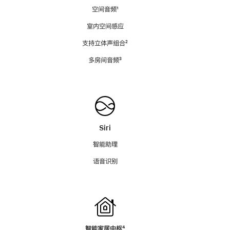
空间音频
脚
¹
注
室内空间感应
支持立体声组合
脚
²
注
多房间音频
脚
³
注
Siri
智能助理
语音识别
智能家居中枢
脚
⁴