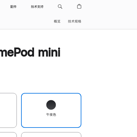
配件
技术支持
概览
技术规格
ePod mini
午夜色