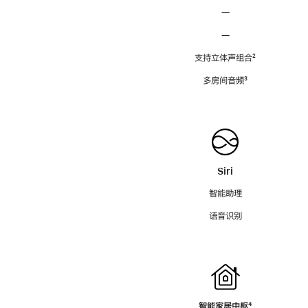
—
—
支持立体声组合
脚
²
注
多房间音频
脚
³
注
Siri
智能助理
语音识别
智能家居中枢
脚
⁴