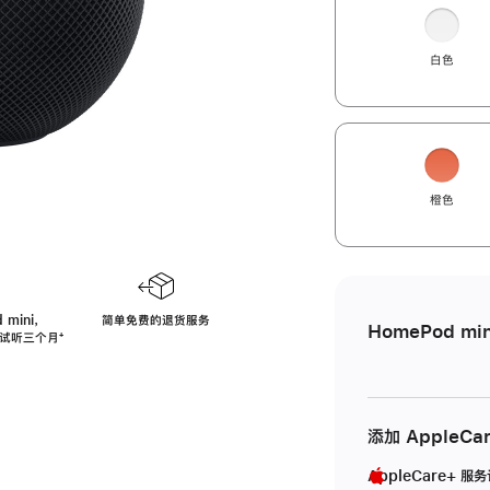
白色
橙色
 mini，
简单免费的退货服务
HomePod min
免费试听三个月
脚
⁺
注
添加 AppleCa
AppleCare+ 服