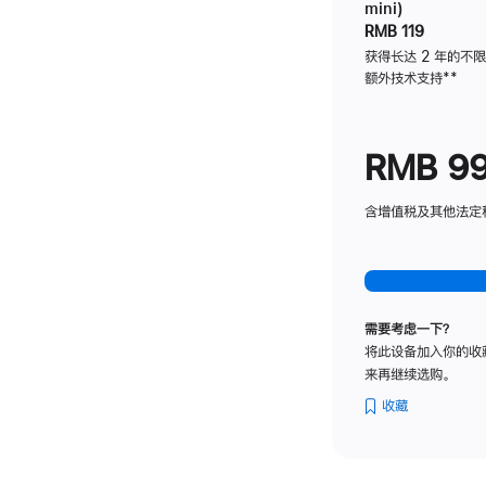
mini)
RMB 119
获得长达 2 年的不
额外技术支持
脚
**
注
RMB 9
含增值税及其他法定税费
需要考虑一下？
将此设备加入你的收
来再继续选购。
收藏