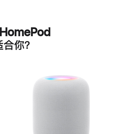
HomePod
适合你？
进
一
步
了
解
HomePod<