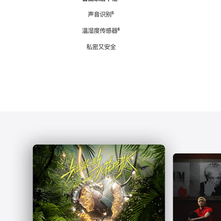
注
声音识别
脚
⁵
注
温湿度传感器
脚
⁶
注
私密又安全