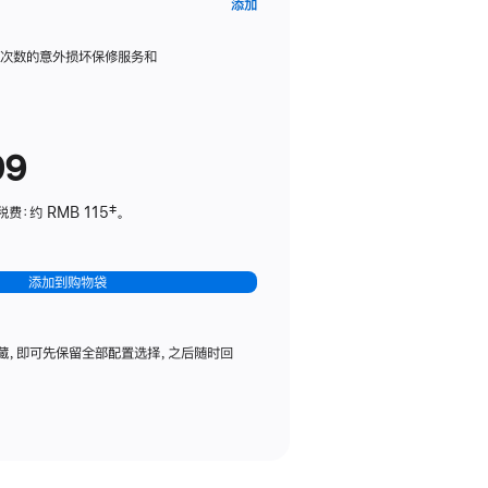
AppleCare+
添加
服
务
限次数的意外损坏保修服务和
计
划
(适
99
用
于
：约 RMB 115‡。
HomePod
mini)
添加到购物袋
藏，即可先保留全部配置选择，之后随时回