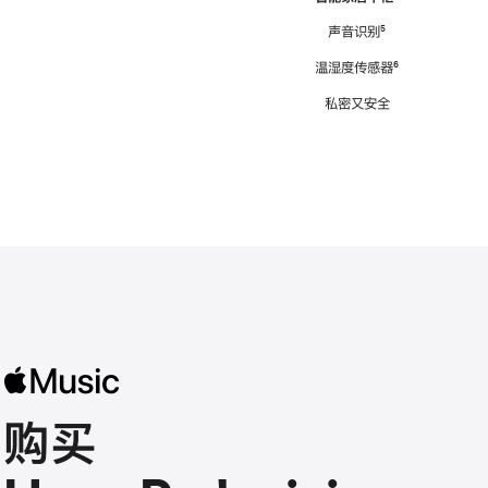
注
声音识别
脚
⁵
注
温湿度传感器
脚
⁶
注
私密又安全
购买