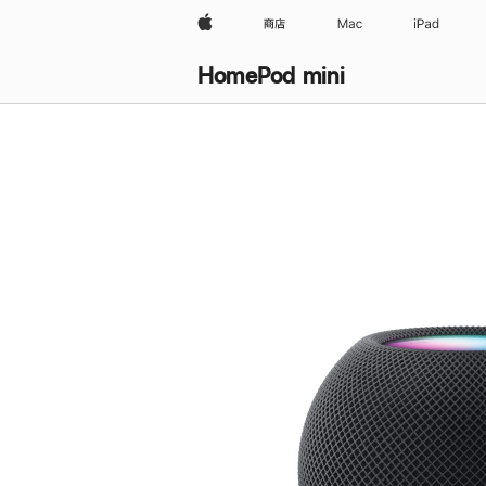
Apple
商店
Mac
iPad
HomePod mini
购
买
HomePod mini