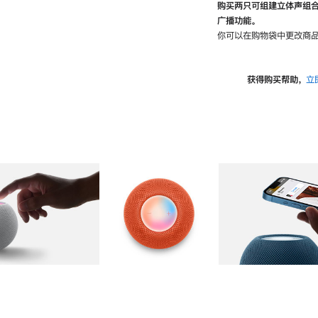
购买两只可组建立体声组
广播功能。
你可以在购物袋中更改商品
获得购买帮助，
立
图库
图像
2
图库
图像
3
图