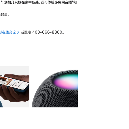
合
脚
²；多加几只放在家中各处，还可体验多‍房‍间音频
脚
³和
注
注
数量。
即在线交流
(在
或致电
400-666-8800。
新
窗
口
中
打
开)
库
图像
4
图库
图像
5