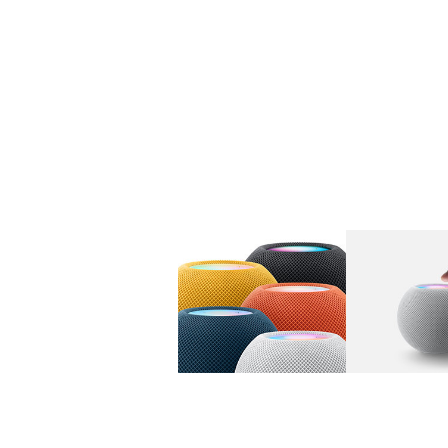
图库
图像
1