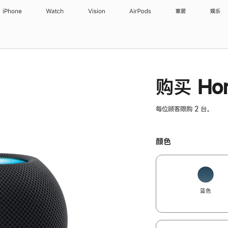
iPhone
Watch
Vision
AirPods
家居
娱乐
购买 Hom
每位顾客限购 2 台。
颜色
蓝色