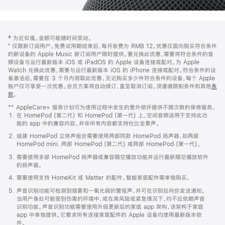
网
脚
‡ 为近似值。金额可能随时间变动。
注
页
⁺ 仅限新订阅用户。免费试用期结束后，每月收费为 RMB 12。优惠仅面向购买符合条件
页
的新设备的 Apple Music 新订阅用户限时提供。要兑换此优惠，需要将符合条件的音
频设备与运行最新版本 iOS 或 iPadOS 的 Apple 设备连接或配对。为 Apple
脚
Watch 兑换此优惠，需要与运行最新版本 iOS 的 iPhone 连接或配对。符合条件的设
备激活后，需要在 3 个月内领取此优惠。无论购买多少件符合条件的设备，每个 Apple
账户仅可享受一次优惠。会员方案将自动续订，直至取消订阅。须遵循限制条件和其他
条
款
。
(在
新
** AppleCare+ 服务计划可为使用过程中发生的意外损坏提供不限次数的保修服务。
窗
在 HomePod (第二代) 和 HomePod (第一代) 上，空间音频适用于支持此功
口
能的 app 中的兼容内容。并非所有内容都支持杜比全景声。
中
打
组建 HomePod 立体声组合需要使用两部同款 HomePod 扬声器，如两部
开)
HomePod mini、两部 HomePod (第二代) 或两部 HomePod (第一代)。
需要使用多部 HomePod 扬声器或兼容隔空播放功能并运行最新隔空播放软件
的扬声器。
需要使用支持 HomeKit 或 Matter 的配件。智能家居配件需单独购买。
声音识别功能可检测到烟雾和一氧化碳的警报声，并可在识别后向你发送通知。
当用户身处可能受到伤害的环境中，或在高风险或紧急情况下，均不应依赖声音
识别功能。声音识别功能需要使用升级更新后的家庭 app 架构，该架构于家庭
app 中单独提供。它要求所有连接家居配件的 Apple 设备均使用最新版本软
件。