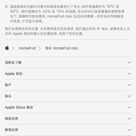
温湿度感应功能针对室内和家居场景进行了优化，即环境温度约为 15ºC 至
30ºC、相对湿度约为 30% 至 70% 的场景。在长时间以高音量播放音频等情
况下，准确性可能会降低。HomePod mini 在启动后需要一定时间对传感器进
行校准，才可显示结果。
我们会使用你所在位置，为你更快显示送货选项。我们通过你的 IP 地址，或者你在上次
访问 Apple 网站时输入的位置信息，找到了你的位置。
HomePod
购买 HomePod mini
Apple
选购及了解
Apple 钱包
账户
娱乐
Apple Store 商店
商务应用
教育应用