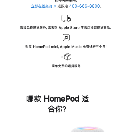
立即在线交流
(在
或致电
400-666-8800
。
新
窗
口
选择免费送货服务，或者到 Apple Store 零售店提取现货商品。
中
打
开)
购买 HomePod mini，Apple Music 免费试听三个月
脚
⁺
注
简单免费的退货服务
哪款 HomePod 适
合你？
进
一
步