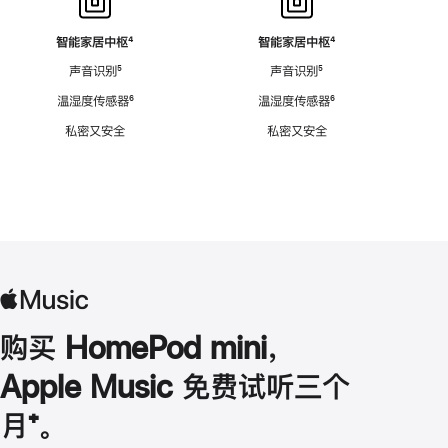
智能家居中枢
脚
⁴
智能家居中枢
脚
⁴
注
注
声音识别
脚
⁵
声音识别
脚
⁵
注
注
温湿度传感器
脚
⁶
温湿度传感器
脚
⁶
注
注
私密又安全
私密又安全
购买 HomePod mini，
Apple Music 免费试听三个
月
脚
⁺。