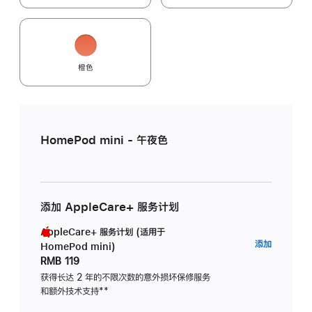
橙色
HomePod mini - 午夜色
添加 AppleCare+ 服务计划
AppleCare+ 服务计划 (适用于
AppleC
添加
HomePod mini)
服
RMB 119
务
获得长达 2 年的不限次数的意外损坏保修服务
和额外技术支持
脚
**
计
注