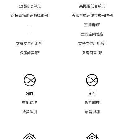
全频驱动单元
高振幅低音单元
双振动抵消无源辐射器
五高音单元波束成形阵列
—
空间音频
脚
¹
注
—
室内空间感应
支持立体声组合
脚
²
支持立体声组合
脚
²
注
注
多房间音频
脚
³
多房间音频
脚
³
注
注
Siri
Siri
智能助理
智能助理
语音识别
语音识别