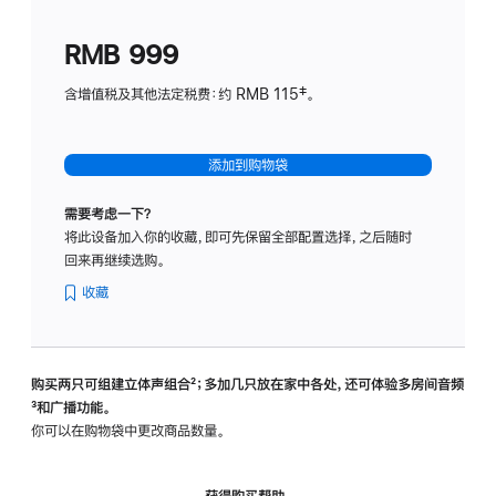
划
(适
RMB 999
用
于
含增值税及其他法定税费：约 RMB 115‡。
HomeP
mini)
添加到购物袋
需要考虑一下？
将此设备加入你的收藏，即可先保留全部配置选择，之后随时
回来再继续选购。
收藏
购买两只可组建立体声组合
脚
²；多加几只放在家中各处，还可体验多‍房‍间音频
脚
³和广播功能。
注
注
你可以在购物袋中更改商品数量。
获得购买帮助，