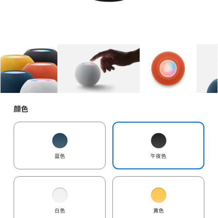
图库
图像
1
图库
图像
2
图库
图像
3
颜色
蓝色
午夜色
白色
黄色