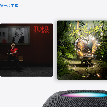
注
进一步了解
Apple
(在
Music
新
窗
口
中
打
开)