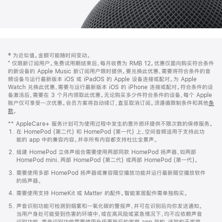
网
脚
‡ 为近似值。金额可能随时间变动。
注
页
⁺ 仅限新订阅用户。免费试用期结束后，每月收费为 RMB 12。优惠仅面向购买符合条件
页
的新设备的 Apple Music 新订阅用户限时提供。要兑换此优惠，需要将符合条件的音
频设备与运行最新版本 iOS 或 iPadOS 的 Apple 设备连接或配对。为 Apple
脚
Watch 兑换此优惠，需要与运行最新版本 iOS 的 iPhone 连接或配对。符合条件的设
备激活后，需要在 3 个月内领取此优惠。无论购买多少件符合条件的设备，每个 Apple
账户仅可享受一次优惠。会员方案将自动续订，直至取消订阅。须遵循限制条件和其他
条
款
。
(在
新
** AppleCare+ 服务计划可为使用过程中发生的意外损坏提供不限次数的保修服务。
窗
在 HomePod (第二代) 和 HomePod (第一代) 上，空间音频适用于支持此功
口
能的 app 中的兼容内容。并非所有内容都支持杜比全景声。
中
打
组建 HomePod 立体声组合需要使用两部同款 HomePod 扬声器，如两部
开)
HomePod mini、两部 HomePod (第二代) 或两部 HomePod (第一代)。
需要使用多部 HomePod 扬声器或兼容隔空播放功能并运行最新隔空播放软件
的扬声器。
需要使用支持 HomeKit 或 Matter 的配件。智能家居配件需单独购买。
声音识别功能可检测到烟雾和一氧化碳的警报声，并可在识别后向你发送通知。
当用户身处可能受到伤害的环境中，或在高风险或紧急情况下，均不应依赖声音
识别功能。声音识别功能需要使用升级更新后的家庭 app 架构，该架构于家庭