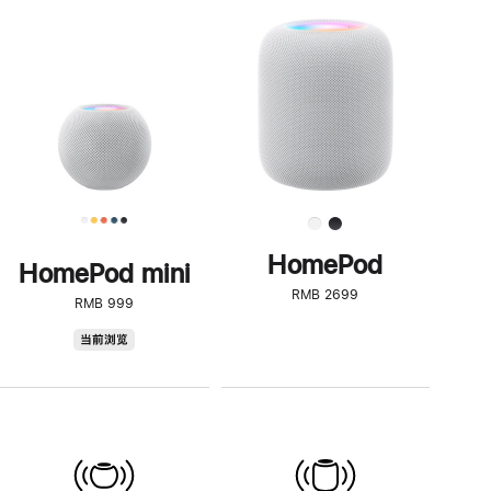
一
步
了
解
HomePod<
HomePod
HomePod mini
RMB 2699
RMB 999
HomePod
当前浏览
mini