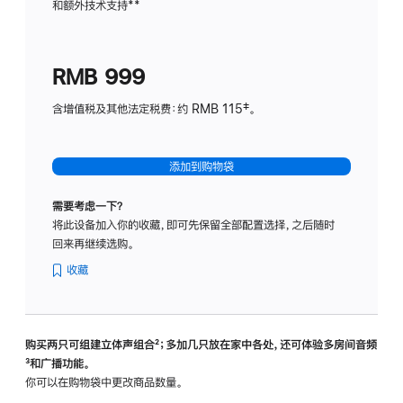
和额外技术支持
脚
**
计
注
划
(适
RMB 999
用
于
含增值税及其他法定税费：约 RMB 115‡。
HomeP
mini)
添加到购物袋
需要考虑一下？
将此设备加入你的收藏，即可先保留全部配置选择，之后随时
回来再继续选购。
收藏
购买两只可组建立体声组合
脚
²；多加几只放在家中各处，还可体验多‍房‍间音频
脚
³和广播功能。
注
注
你可以在购物袋中更改商品数量。