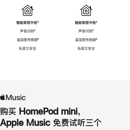
智能家居中枢
脚
⁴
智能家居中枢
脚
⁴
注
注
声音识别
脚
⁵
声音识别
脚
⁵
注
注
温湿度传感器
脚
⁶
温湿度传感器
脚
⁶
注
注
私密又安全
私密又安全
购买 HomePod mini，
Apple Music 免费试听三个