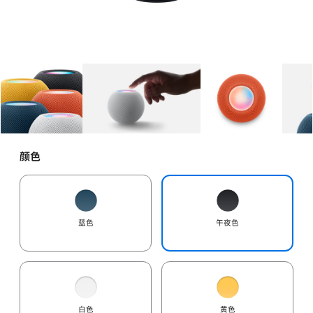
图库
图像
1
图库
图像
2
图库
图像
3
颜色
蓝色
午夜色
白色
黄色