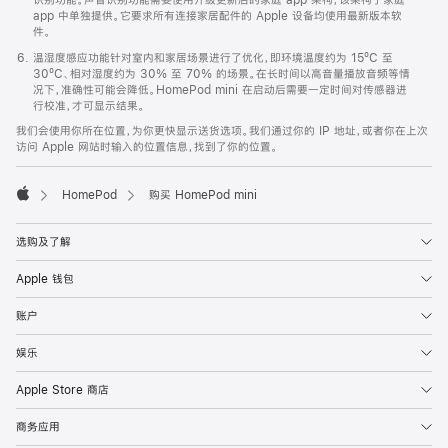
app 中单独提供。它要求所有连接家居配件的 Apple 设备均使用最新版本软
件。
温湿度感应功能针对室内和家居场景进行了优化，即环境温度约为 15ºC 至
30ºC、相对湿度约为 30% 至 70% 的场景。在长时间以高音量播放音频等情
况下，准确性可能会降低。HomePod mini 在启动后需要一定时间对传感器进
行校准，才可显示结果。
我们会使用你所在位置，为你更快显示送货选项。我们通过你的 IP 地址，或者你在上次
访问 Apple 网站时输入的位置信息，找到了你的位置。
HomePod
购买 HomePod mini
Apple
选购及了解
Apple 钱包
账户
娱乐
Apple Store 商店
商务应用