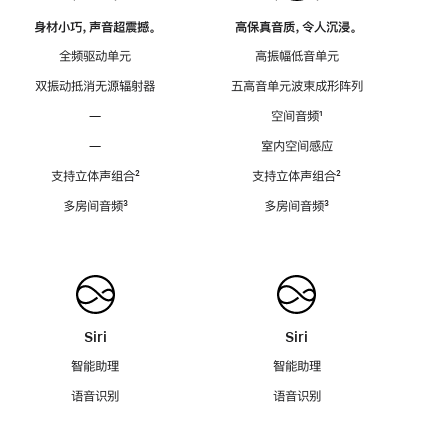
身材小巧，声音超震撼。
高保真音质，令人沉浸。
全频驱动单元
高振幅低音单元
双振动抵消无源辐射器
五高音单元波束成形阵列
—
空间音频
脚
¹
注
—
室内空间感应
支持立体声组合
脚
²
支持立体声组合
脚
²
注
注
多房间音频
脚
³
多房间音频
脚
³
注
注
Siri
Siri
智能助理
智能助理
语音识别
语音识别