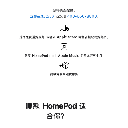
获得购买帮助，
立即在线交流
(在
或致电
400-666-8800
。
新
窗
口
选择免费送货服务，或者到 Apple Store 零售店提取现货商品。
中
打
开)
购买 HomePod mini，Apple Music 免费试听三个月
脚
⁺
注
简单免费的退货服务
哪款 HomePod 适
合你？
进