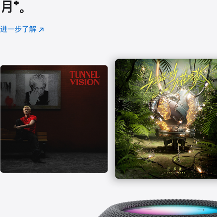
月
脚
⁺。
注
进一步了解
Apple
(在
Music
新
窗
口
中
打
开)