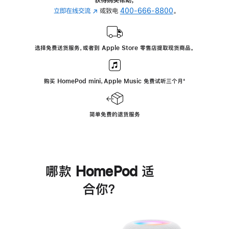
立即在线交流
(在
或致电
400-666-8800
。
新
窗
口
选择免费送货服务，或者到 Apple Store 零售店提取现货商品。
中
打
开)
购买 HomePod mini，Apple Music 免费试听三个月
脚
⁺
注
简单免费的退货服务
哪款 HomePod 适
合你？
进
一
步