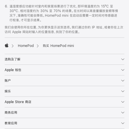
温湿度感应功能针对室内和家居场景进行了优化，即环境温度约为 15ºC 至
30ºC、相对湿度约为 30% 至 70% 的场景。在长时间以高音量播放音频等情
况下，准确性可能会降低。HomePod mini 在启动后需要一定时间对传感器进
行校准，才可显示结果。
我们会使用你所在位置，为你更快显示送货选项。我们通过你的 IP 地址，或者你在上次
访问 Apple 网站时输入的位置信息，找到了你的位置。
HomePod
购买 HomePod mini
Apple
选购及了解
Apple 钱包
账户
娱乐
Apple Store 商店
商务应用
教育应用