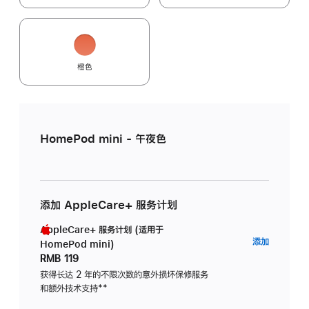
橙色
HomePod mini - 午夜色
添加 AppleCare+ 服务计划
AppleCare+ 服务计划 (适用于
AppleC
添加
HomePod mini)
服
RMB 119
务
获得长达 2 年的不限次数的意外损坏保修服务
和额外技术支持
脚
**
计
注