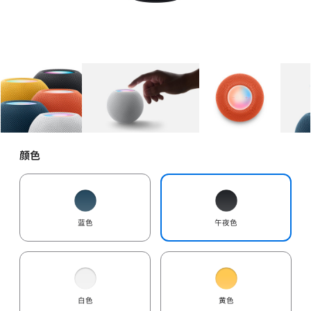
图库
图像
1
图库
图像
2
图库
图像
3
颜色
蓝色
午夜色
白色
黄色