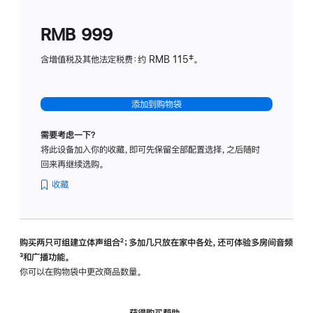
划
(适
RMB 999
用
于
含增值税及其他法定税费：约 RMB 115‡。
HomeP
mini)
添加到购物袋
需要考虑一下？
将此设备加入你的收藏，即可先保留全部配置选择，之后随时
回来再继续选购。
收藏
购买两只可组建立体声组合
脚
²；多加几只放在家中各处，还可体验多‍房‍间音频
脚
³和广播功能。
注
注
你可以在购物袋中更改商品数量。
获得购买帮助，