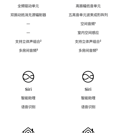
全频驱动单元
高振幅低音单元
双振动抵消无源辐射器
五高音单元波束成形阵列
—
空间音频
脚
¹
注
—
室内空间感应
支持立体声组合
脚
²
支持立体声组合
脚
²
注
注
多房间音频
脚
³
多房间音频
脚
³
注
注
Siri
Siri
智能助理
智能助理
语音识别
语音识别