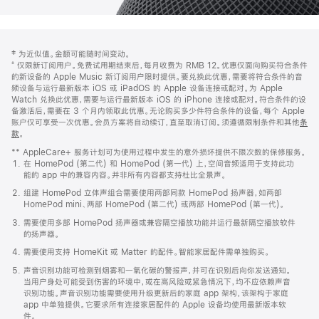
网
脚
‡ 为近似值。金额可能随时间变动。
注
页
⁺ 仅限新订阅用户。免费试用期结束后，每月收费为 RMB 12。优惠仅面向购买符合条件
页
的新设备的 Apple Music 新订阅用户限时提供。要兑换此优惠，需要将符合条件的音
频设备与运行最新版本 iOS 或 iPadOS 的 Apple 设备连接或配对。为 Apple
脚
Watch 兑换此优惠，需要与运行最新版本 iOS 的 iPhone 连接或配对。符合条件的设
备激活后，需要在 3 个月内领取此优惠。无论购买多少件符合条件的设备，每个 Apple
账户仅可享受一次优惠。会员方案将自动续订，直至取消订阅。须遵循限制条件和其他
条
款
。
(在
新
** AppleCare+ 服务计划可为使用过程中发生的意外损坏提供不限次数的保修服务。
窗
在 HomePod (第二代) 和 HomePod (第一代) 上，空间音频适用于支持此功
口
能的 app 中的兼容内容。并非所有内容都支持杜比全景声。
中
打
组建 HomePod 立体声组合需要使用两部同款 HomePod 扬声器，如两部
开)
HomePod mini、两部 HomePod (第二代) 或两部 HomePod (第一代)。
需要使用多部 HomePod 扬声器或兼容隔空播放功能并运行最新隔空播放软件
的扬声器。
需要使用支持 HomeKit 或 Matter 的配件。智能家居配件需单独购买。
声音识别功能可检测到烟雾和一氧化碳的警报声，并可在识别后向你发送通知。
当用户身处可能受到伤害的环境中，或在高风险或紧急情况下，均不应依赖声音
识别功能。声音识别功能需要使用升级更新后的家庭 app 架构，该架构于家庭
app 中单独提供。它要求所有连接家居配件的 Apple 设备均使用最新版本软
件。