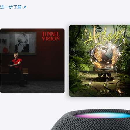
注
进一步了解
Apple
(在
Music
新
窗
口
中
打
开)