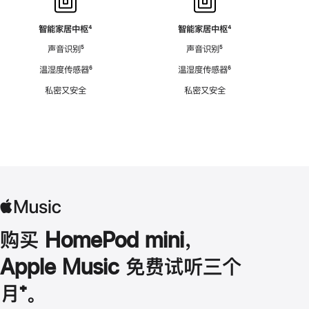
智能家居中枢
脚
⁴
智能家居中枢
脚
⁴
注
注
声音识别
脚
⁵
声音识别
脚
⁵
注
注
温湿度传感器
脚
⁶
温湿度传感器
脚
⁶
注
注
私密又安全
私密又安全
购买 HomePod mini，
Apple Music 免费试听三个
月
脚
⁺。