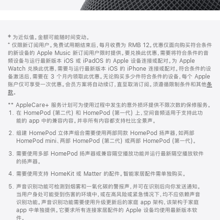
网
脚
‡ 为近似值。金额可能随时间变动。
注
页
⁺ 仅限新订阅用户。免费试用期结束后，每月收费为 RMB 12。优惠仅面向购买符合条件
页
的新设备的 Apple Music 新订阅用户限时提供。要兑换此优惠，需要将符合条件的音
频设备与运行最新版本 iOS 或 iPadOS 的 Apple 设备连接或配对。为 Apple
脚
Watch 兑换此优惠，需要与运行最新版本 iOS 的 iPhone 连接或配对。符合条件的设
备激活后，需要在 3 个月内领取此优惠。无论购买多少件符合条件的设备，每个 Apple
账户仅可享受一次优惠。会员方案将自动续订，直至取消订阅。须遵循限制条件和其他
条
款
。
(在
新
** AppleCare+ 服务计划可为使用过程中发生的意外损坏提供不限次数的保修服务。
窗
在 HomePod (第二代) 和 HomePod (第一代) 上，空间音频适用于支持此功
口
能的 app 中的兼容内容。并非所有内容都支持杜比全景声。
中
打
组建 HomePod 立体声组合需要使用两部同款 HomePod 扬声器，如两部
开)
HomePod mini、两部 HomePod (第二代) 或两部 HomePod (第一代)。
需要使用多部 HomePod 扬声器或兼容隔空播放功能并运行最新隔空播放软件
的扬声器。
需要使用支持 HomeKit 或 Matter 的配件。智能家居配件需单独购买。
声音识别功能可检测到烟雾和一氧化碳的警报声，并可在识别后向你发送通知。
当用户身处可能受到伤害的环境中，或在高风险或紧急情况下，均不应依赖声音
识别功能。声音识别功能需要使用升级更新后的家庭 app 架构，该架构于家庭
app 中单独提供。它要求所有连接家居配件的 Apple 设备均使用最新版本软
件。