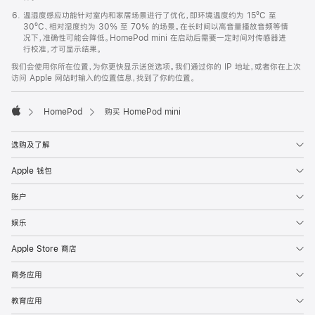
温湿度感应功能针对室内和家居场景进行了优化，即环境温度约为 15ºC 至
30ºC、相对湿度约为 30% 至 70% 的场景。在长时间以高音量播放音频等情
况下，准确性可能会降低。HomePod mini 在启动后需要一定时间对传感器进
行校准，才可显示结果。
我们会使用你所在位置，为你更快显示送货选项。我们通过你的 IP 地址，或者你在上次
访问 Apple 网站时输入的位置信息，找到了你的位置。
HomePod
购买 HomePod mini
Apple
选购及了解
Apple 钱包
账户
娱乐
Apple Store 商店
商务应用
教育应用