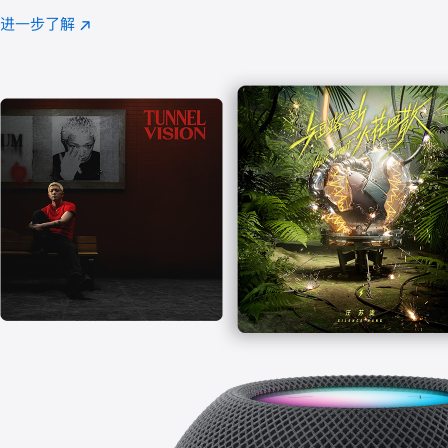
注
进一步了解
Apple
(在
Music
新
窗
口
中
打
开)