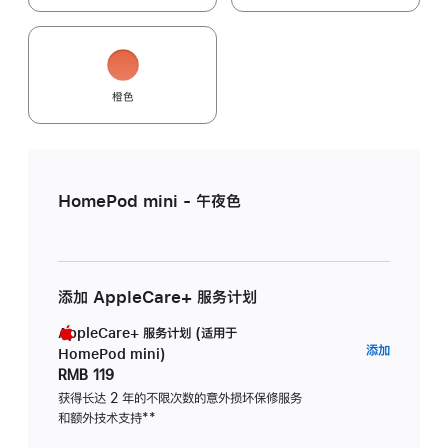
橙色
HomePod mini - 午夜色
添加 AppleCare+ 服务计划
AppleCare+ 服务计划 (适用于
AppleC
添加
HomePod mini)
服
RMB 119
务
获得长达 2 年的不限次数的意外损坏保修服务
和额外技术支持
脚
**
计
注