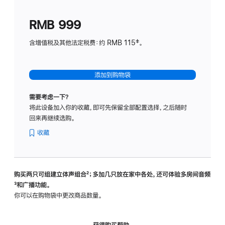
划
(适
RMB 999
用
于
含增值税及其他法定税费：约 RMB 115‡。
HomeP
mini)
添加到购物袋
需要考虑一下？
将此设备加入你的收藏，即可先保留全部配置选择，之后随时
回来再继续选购。
收藏
购买两只可组建立体声组合
脚
²；多加几只放在家中各处，还可体验多‍房‍间音频
脚
³和广播功能。
注
注
你可以在购物袋中更改商品数量。
获得购买帮助，