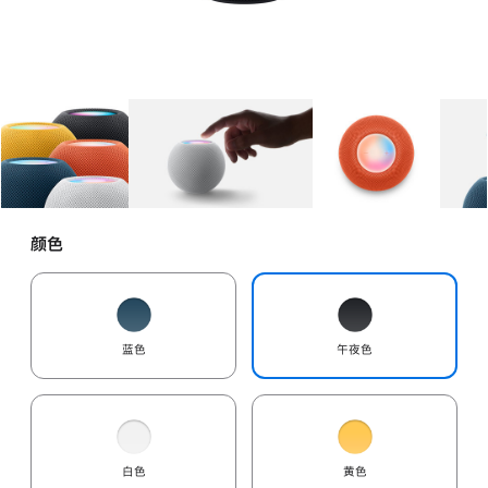
图库
图像
1
图库
图像
2
图库
图像
3
颜色
蓝色
午夜色
白色
黄色