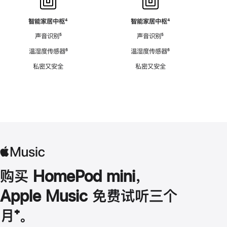
智能家居中枢
脚
⁴
智能家居中枢
脚
⁴
注
注
声音识别
脚
⁵
声音识别
脚
⁵
注
注
温湿度传感器
脚
⁶
温湿度传感器
脚
⁶
注
注
私密又安全
私密又安全
购买 HomePod mini，
Apple Music 免费试听三个
月
脚
⁺。