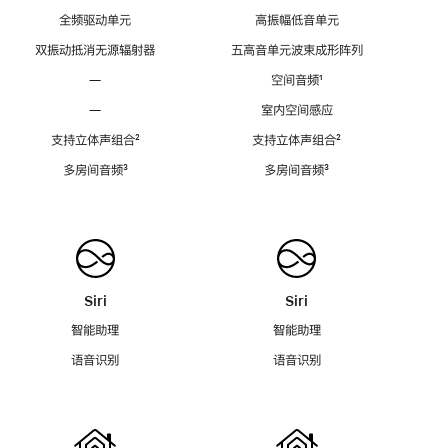
全频驱动单元
高振幅低音单元
双振动抵消无源辐射器
五高音单元波束成形阵列
—
空间音频
脚
¹
注
—
室内空间感应
支持立体声组合
脚
²
支持立体声组合
脚
²
注
注
多房间音频
脚
³
多房间音频
脚
³
注
注
Siri
Siri
智能助理
智能助理
语音识别
语音识别