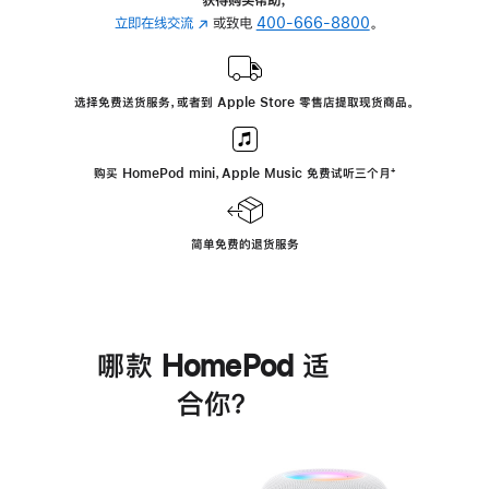
立即在线交流
(在
或致电
400-666-8800
。
新
窗
口
选择免费送货服务，或者到 Apple Store 零售店提取现货商品。
中
打
开)
购买 HomePod mini，Apple Music 免费试听三个月
脚
⁺
注
简单免费的退货服务
哪款 HomePod 适
合你？
进
一
步