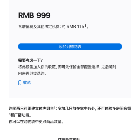
划
(适
RMB 999
用
于
含增值税及其他法定税费：约 RMB 115‡。
HomeP
mini)
添加到购物袋
需要考虑一下？
将此设备加入你的收藏，即可先保留全部配置选择，之后随时
回来再继续选购。
收藏
购买两只可组建立体声组合
脚
²；多加几只放在家中各处，还可体验多‍房‍间音频
脚
³和广播功能。
注
注
你可以在购物袋中更改商品数量。
获得购买帮助，