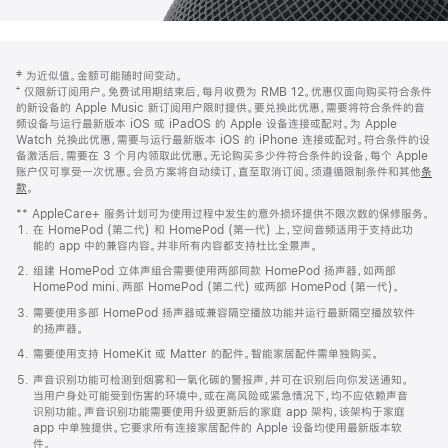
网
脚
‡ 为近似值。金额可能随时间变动。
注
页
⁺ 仅限新订阅用户。免费试用期结束后，每月收费为 RMB 12。优惠仅面向购买符合条件
页
的新设备的 Apple Music 新订阅用户限时提供。要兑换此优惠，需要将符合条件的音
频设备与运行最新版本 iOS 或 iPadOS 的 Apple 设备连接或配对。为 Apple
脚
Watch 兑换此优惠，需要与运行最新版本 iOS 的 iPhone 连接或配对。符合条件的设
备激活后，需要在 3 个月内领取此优惠。无论购买多少件符合条件的设备，每个 Apple
账户仅可享受一次优惠。会员方案将自动续订，直至取消订阅。须遵循限制条件和其他
条
款
。
(在
新
** AppleCare+ 服务计划可为使用过程中发生的意外损坏提供不限次数的保修服务。
窗
在 HomePod (第二代) 和 HomePod (第一代) 上，空间音频适用于支持此功
口
能的 app 中的兼容内容。并非所有内容都支持杜比全景声。
中
打
组建 HomePod 立体声组合需要使用两部同款 HomePod 扬声器，如两部
开)
HomePod mini、两部 HomePod (第二代) 或两部 HomePod (第一代)。
需要使用多部 HomePod 扬声器或兼容隔空播放功能并运行最新隔空播放软件
的扬声器。
需要使用支持 HomeKit 或 Matter 的配件。智能家居配件需单独购买。
声音识别功能可检测到烟雾和一氧化碳的警报声，并可在识别后向你发送通知。
当用户身处可能受到伤害的环境中，或在高风险或紧急情况下，均不应依赖声音
识别功能。声音识别功能需要使用升级更新后的家庭 app 架构，该架构于家庭
app 中单独提供。它要求所有连接家居配件的 Apple 设备均使用最新版本软
件。