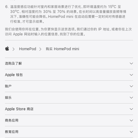
温湿度感应功能针对室内和家居场景进行了优化，即环境温度约为 15ºC 至
30ºC、相对湿度约为 30% 至 70% 的场景。在长时间以高音量播放音频等情
况下，准确性可能会降低。HomePod mini 在启动后需要一定时间对传感器进
行校准，才可显示结果。
我们会使用你所在位置，为你更快显示送货选项。我们通过你的 IP 地址，或者你在上次
访问 Apple 网站时输入的位置信息，找到了你的位置。
HomePod
购买 HomePod mini
Apple
选购及了解
Apple 钱包
账户
娱乐
Apple Store 商店
商务应用
教育应用