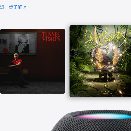
注
进一步了解
Apple
(在
Music
新
窗
口
中
打
开)