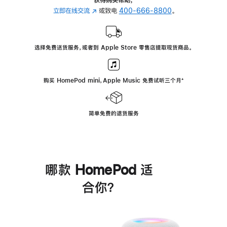
立即在线交流
(在
或致电
400-666-8800
。
新
窗
口
选择免费送货服务，或者到 Apple Store 零售店提取现货商品。
中
打
开)
购买 HomePod mini，Apple Music 免费试听三个月
脚
⁺
注
简单免费的退货服务
哪款 HomePod 适
合你？
进
一
步