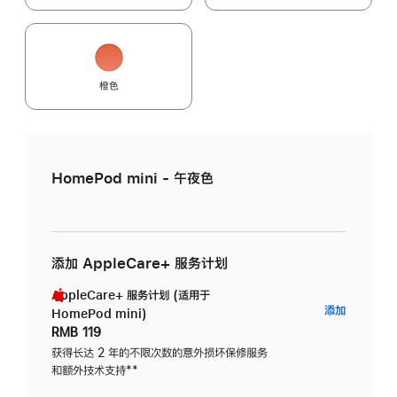
橙色
HomePod mini - 午夜色
添加 AppleCare+ 服务计划
AppleCare+ 服务计划 (适用于
AppleC
添加
HomePod mini)
服
RMB 119
务
获得长达 2 年的不限次数的意外损坏保修服务
和额外技术支持
脚
**
计
注