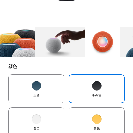
图库
图像
1
图库
图像
2
图库
图像
3
颜色
蓝色
午夜色
白色
黄色