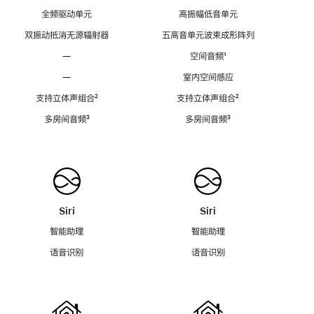
全频驱动单元
高振幅低音单元
双振动抵消无源辐射器
五高音单元波束成形阵列
—
空间音频
脚
¹
注
—
室内空间感应
支持立体声组合
脚
²
支持立体声组合
脚
²
注
注
多房间音频
脚
³
多房间音频
脚
³
注
注
Siri
Siri
智能助理
智能助理
语音识别
语音识别