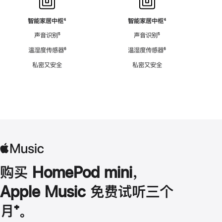
智能家居中枢
脚
⁴
智能家居中枢
脚
⁴
注
注
声音识别
脚
⁵
声音识别
脚
⁵
注
注
温湿度传感器
脚
⁶
温湿度传感器
脚
⁶
注
注
私密又安全
私密又安全
购买 HomePod mini，
Apple Music 免费试听三个
月
脚
⁺。