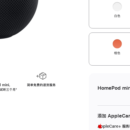
白色
橙色
 mini，
简单免费的退货服务
HomePod min
免费试听三个月
脚
⁺
注
添加 AppleCa
AppleCare+ 服