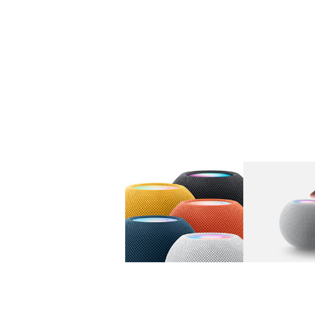
图库
图像
1