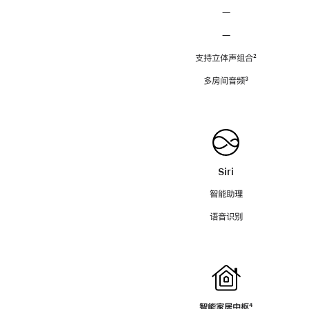
—
—
支持立体声组合
脚
²
注
多房间音频
脚
³
注
Siri
智能助理
语音识别
智能家居中枢
脚
⁴