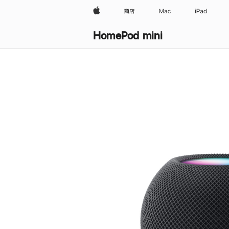
Apple
商店
Mac
iPad
HomePod mini
购
买
HomePod mini