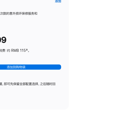
AppleCare+
添加
服
务
限次数的意外损坏保修服务和
计
划
(适
99
用
于
：约 RMB 115‡。
HomePod
mini)
添加到购物袋
藏，即可先保留全部配置选择，之后随时回