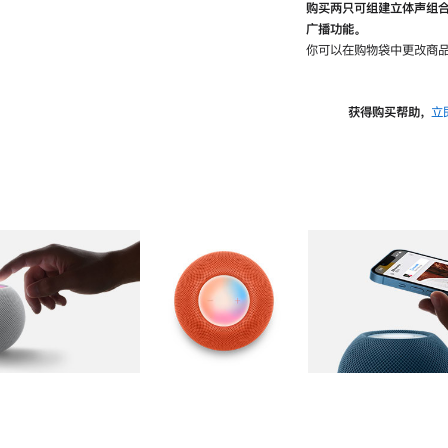
购买两只可组建立体声组
广播功能。
你可以在购物袋中更改商品
获得购买帮助，
立
图库
图像
2
图库
图像
3
图