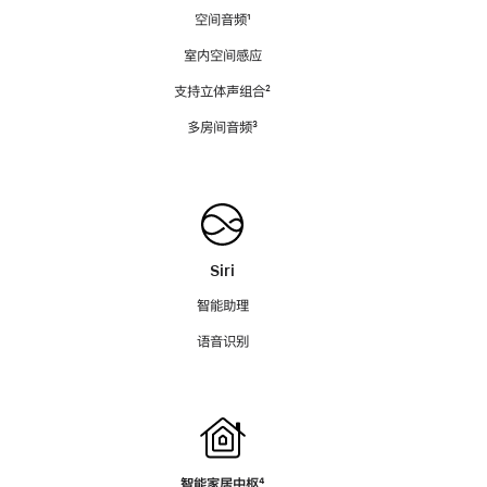
空间音频
脚
¹
注
室内空间感应
支持立体声组合
脚
²
注
多房间音频
脚
³
注
Siri
智能助理
语音识别
智能家居中枢
脚
⁴