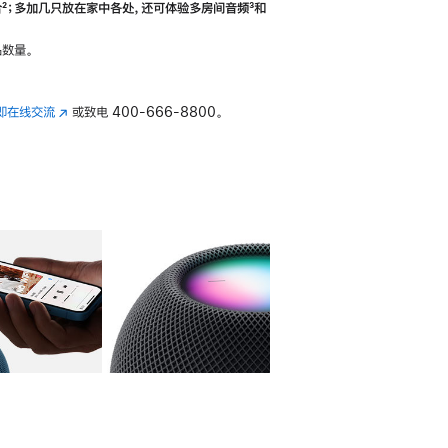
合
脚
²；多加几只放在家中各处，还可体验多‍房‍间音频
脚
³和
注
注
数量。
即在线交流
(在
或致电
400-666-8800。
新
窗
口
中
打
开)
库
图像
4
图库
图像
5