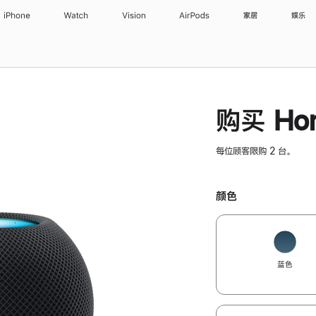
iPhone
Watch
Vision
AirPods
家居
娱乐
购买 Hom
每位顾客限购 2 台。
颜色
蓝色