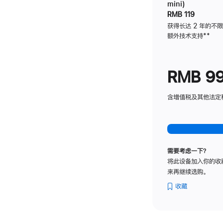
mini)
RMB 119
获得长达 2 年的不
额外技术支持
脚
**
注
RMB 9
含增值税及其他法定税费
需要考虑一下？
将此设备加入你的收
来再继续选购。
收藏