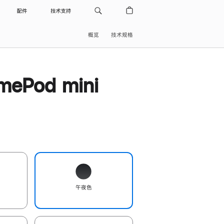
配件
技术支持
概览
技术规格
ePod mini
午夜色