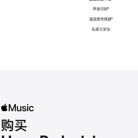
注
声音识别
脚
⁵
注
温湿度传感器
脚
⁶
注
私密又安全
购买