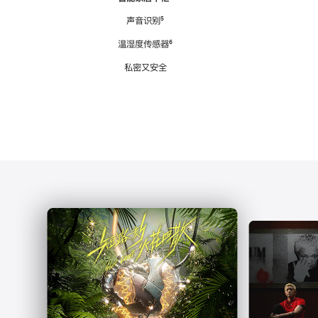
注
声音识别
脚
⁵
注
温湿度传感器
脚
⁶
注
私密又安全