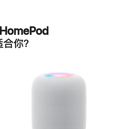
HomePod
适合你？
进
一
步
了
解
HomePod<